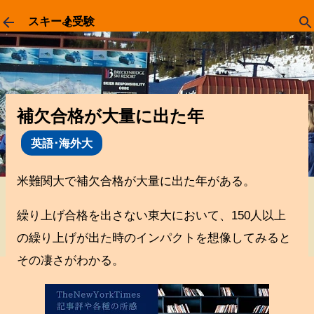
スキップしてメイン コンテンツに移動
スキー🏂受験
補欠合格が大量に出た年
英語･海外大
米難関大で補欠合格が大量に出た年がある。
繰り上げ合格を出さない東大において、150人以上
の繰り上げが出た時のインパクトを想像してみると
その凄さがわかる。