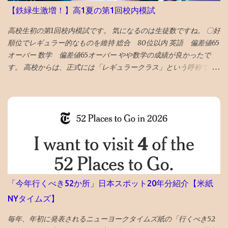
どうやら、Googleのボットが自動で巡回して判定していて、 大量
【鉄緑生激増！】高1夏の第1回校内模試
の誤判定ロック（削除）が５年に一回ぐらいおきるらしい 再審査
ボタンを押した １０時間後、２２時過ぎ、メールが届いて ブログ
高校生初の第1回校内模試です。 気になるのは生徒数ですね。 〇好
復活させたとの通知 急ぎ管理画面にアクセスし、バックアップを
順位でレギュラー的なものを維持 総合 80位以内 英語 偏差値65
出力・保存した
オーバー 数学 偏差値65オーバー やや数学の成績が良かったで
す。 高校からは、正式には「レギュラークラス」という呼称では
ないですが、選抜クラスに入れました。 つまり、レギュラークラ
ス的なものを維持したと言えます。 夏期講習を英数両方受講した
のも、好要因でしょう。 なにしろ、応用クラスの季節 講習は校内
模試の過去問をやる ので、受講した方が圧倒的に有利です。 〇高
校で塾生が激増！ 高校からの新規入塾で中3の校内模試時に比べて
受験者が 400人 増えました！ でも、みたことある名前ばかりで成
績優秀上位メンバーは固定してます。 高校入塾からの「いきなり
30傑」は厳しそうです。 継続が重要です。
「今年行くべき52か所」日本スポット20年分紹介【米紙
NYタイムズ】
毎年、年初に発表されるニューヨークタイムズ紙の「行くべき52