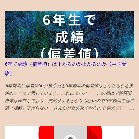
Ｖ3倍 と順調な伸び。 ・ ユーザー数545人→ 2839人 前月比 ユーザ
ー数5倍 と順調な伸び。 ・ 平均滞在時間3分57秒→ 1分44秒 減った
ように見えるが、先月分には自己アクセス分がカウントされてい
たので、もともとこの程度の滞在時間だったと推測。 類似ブログ
もこのぐらいらしいので、特段の問題なしと推測。 〇検索流入は
5％ ・前月はツイッターXから流入が6割、ブログ村等から4割、検
索流入ほぼ無し →ツイッターX6割弱、ブログ村2割、ブックマー
ク2割、 検索5% 検索流入も直近のデータでは1割 を超えてきてい
ますので、今後に期待します。 「3ヶ月を過ぎると検索流入が増え
6年で成績（偏差値）は下がるのか上がるのか【中学受
る」と言われています。 ・前月はスマホ75％パソコン23%タブレ
験】
ット2% → スマホ86% パソコン12%タブレット1％ スマホの割合が
増えた。 ・前月の米中他海外アクセスは2割程度 → 海外アクセス
6年前期に偏差値60台後半だと6年後期の偏差値はどうなるかを後
は1割 ちょっと程度へ。 アメリカ、ドイツ、オランダ、フランスの
述のデータで示しています。これによると、 ・この層は学習習慣
順番でアクセスが多い。 データは特記なければグーグルアナリテ
自体は確立しており、突然サボるとかならないので 6年後期で偏差
ィクスです。 今月はぷちSNSバズの記事もありました。 大体の人
値（成績）下がらない ・みんなが夏必死でやるので 偏差値1アップ
が1ヶ月目で30記事創るので、2ヶ月目にはどれかがバスになると
が平均 値 ・そういうなかで 偏差値3アップは爆上げ!これに成功す
いうことだと思います 最初の3ヶ月は月1000人で4千PVぐらいとい
る受験生は数% ・持ち偏差値が５上がるのはあり得ない ・後期模
う印象なので、概ね、自分では満足できる成果と捉えています。
試は難化するので頭打ちだった層が高偏差値出しやすくなるとい
また、 7記事位をリライト しました。 やはり、 初期の記事は見る
うのも定説なので、前期67と68の差は大きいかも タイトルへの回