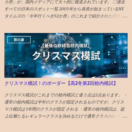
カ所」が、国内メディアにて大々的に報道されています。 〇過去
すべての日本のスポット一覧 2005年から発表が始まっているNY
タイムズの「今年行くべき52か所」のこれまで紹介された日本の
スポットを一覧で振り返ってみました。 （1年間の週の数である「
52 」か所に固定されたのは2014年から。） 〇2026年 17位 長
崎 核の脅威が再度クローズアップされた時流を踏まえ、完全に破
壊された広島と異なり、市中心部が幸運にも残された長崎を’粘り
強く立ち直る都市’として選出。 駅前再開発 の完成、大徳寺の 大
クス 、 カステラ本家 福砂屋 、 コーヒー富士男 のミルクセーキ、
ジャズ喫茶マイルストーン、 グラバー園 、梅ヶ枝 焼餅 きく水
を紹介。 46位 沖縄 国際イベントや災害復興の観点を踏まえて
選出される「５２箇所」なので、 火災から復興した 首里城 の秋の
クリスマス模試！のボーダー【高2冬第2回校内模試】
再オープンを紹介。 秋まで待てない人は、 琉球ランタンフェステ
ィバル や 伊江島ゆり祭り へ！とのこと 全文読めるギフトリンク
クリスマス模試がこれまでの校内模試と違う点は2点あります。 ・
2026記事 〇2025年 30位 富山 出典：NYタイムズHP 2025年に
通常の校内模試は半年のクラスが固定されるものですが、クリス
行くべき旅行先の 30番目に能登の玄関口 であり地震豪雨災害から
マス模試は 1年間のクラスが固定 される ・通常の校内模試は、超
の復興として観光誘致を進めている 富山 がランクイン。 文化豊か
上位層たるレギュラークラスを決めるだけで通常クラスのレベル
で飯うまく、すいてるよ！ との触れ込みです。 ガラス美術館 、
分けはないが、クリスマス模試は 通常クラスも 上位層と下位層に
おわら風の盆まつり、 富山城址公園 の他、 飲食スポットとしてワ
2等分する。 特に、下半分クラスに入るのを嫌がる人が多いです。