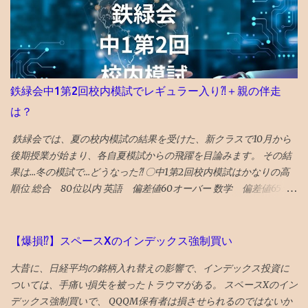
フラッシュ タイムトラベル系アクションの話。 直せるところと直
せない運命が哀しい ★ボーイキルズワールド ポイントが余ってい
たので４００P使ってしまったが、駄作 星４つにつられてみてしま
ったが、失敗した。 ★★★★ミーンガールズ 条件が整えば、誰も
が、意地悪になる可能性はある あからさまな敵を作りすぎるのも
よくない ★★★★シャドウズエッジ 筋書きも結構展開があっっ
鉄緑会中1第2回校内模試でレギュラー入り⁈＋親の伴走
て、 単なるジャッキーチェーンのカンフー映画よりも深い
は？
★★★★アンチャーテッド なんか昔見たことあるので、２回目だ
とワクワク感が薄れてる ★★★スチュアート・宇宙救出失敗の法
鉄緑会では、夏の校内模試の結果を受けた、新クラスで10月から
則 ビックバンセオリーのスピンオフコメディ ビックバンセオリー
後期授業が始まり、各自夏模試からの飛躍を目論みます。 その結
はある程度見ておいた方が楽しめる 「中島淳」 面白い話と、よく
果は...冬の模試で...どうなった⁈ 〇中1第2回校内模試はかなりの高
わからない話が混在している短編集 李陵など中国の古典を題材に
順位 総合 80位以内 英語 偏差値60オーバー 数学 偏差値65オ
し運命に逆らえない人の姿を描いたのが面白め
ーバー 東大520人合格の実績 （公式HP2023年5月更新：代々木1拠
点のみの数字）を考えれば、 かなり良好な成績 です。 基本的に、
関西の塾生達とは問題は一緒でも集計は全く別で、上記は代々木1
【爆損⁉︎】スペースXのインデックス強制買い
拠点のみで算出された偏差値や順位です。 代々木と関西で平均点
大昔に、日経平均の銘柄入れ替えの影響で、インデックス投資に
は、ほぼ同じなので、平均的学力レベルは同一なのでしょう。 〇
ついては、手痛い損失を被ったトラウマがある。 スペースXのイン
レギュラークラス（少人数選抜クラス）へ 数学が高得点。 地道に
デックス強制買いで、 QQQM保有者は損させられるのではないか
宿題をやり続け て、復習テストでの高得点をマークし続けてまし