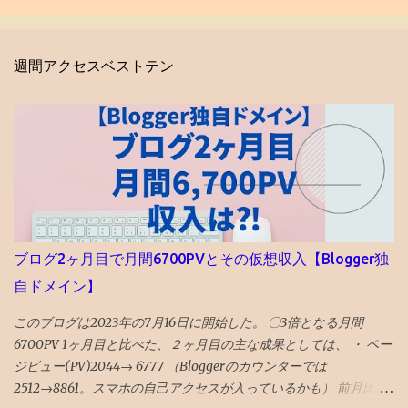
週間アクセスベストテン
ブログ2ヶ月目で月間6700PVとその仮想収入【Blogger独
自ドメイン】
このブログは2023年の7月16日に開始した。 〇3倍となる月間
6700PV 1ヶ月目と比べた、２ヶ月目の主な成果としては、 ・ ペー
ジビュー(PV)2044→ 6777 （Bloggerのカウンターでは
2512→8861。スマホの自己アクセスが入っているかも） 前月比 P