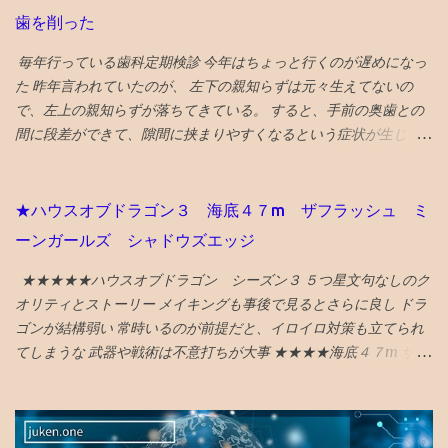
インバーのアルプ、おでん屋さんの飛騨、カレー屋のスズキー
概ね塾生の半数が東大ギリギリ合格 レベルの実力に達する鉄緑会
歯を削った
マ、珈琲駅ブルートレイン、ジャズバーのハナミズキノヘヤを紹
では、このクリスマス模試で英語と数学 両方で上半分のクラスに
介。 （下記ギフトリンクの記事中にグーグルマップへのリンクあ
毎年行っている歯科定期検診 今年はちょっと行くのが遅めになっ
入る ことを目標にします。 普通に考えれば、平均点がクラス分け
り） NYタイムズ紙は選出にあたり、国際イベント開催や災害復興
た 昨年言われていたのが、 左下の親知らずは元々生えてないの
のボーダーラインとなるはずですので、平均点以上を目指す人が
の観点を踏まえているとのことです。 38位 大阪 食と商のまち
で、左上の親知らずが落ちてきている。 すると、手前の奥歯との
多いです。 ウチは、英語強者を目指してきたので、プライドもあ
大阪の革新的プロジェクトとして、 グラングリーン 大阪（公園）
間に段差ができて、隙間に挟まりやすくなるという症状が生じて
るらしく、英語ではレギュラー入りも狙っているようです。 結果
を紹介。 ウォルドール・アストリアホテル、フォーシーズンズホ
いた。 対応策は、段差がなくなるように１ミリ程度削る というこ
の偏差値は、 英語65オーバー 数学50オーバー 総合60オーバー と
テル、万博の開催のほか、進歩主義的都市としてLGBTQ＋のコミ
とだっが、 せっかくの生きてる歯を削るのに躊躇して、１年様子
なり、本人的には目標を達成したのではないかと推測します。
ュニティセンターであるプライドセンターを紹介。 ギフトリンク
見した 年をとってくると移植に使えなくなり、噛み合わせに役立
（本人が目標を公言しているわけではないので、あくまで推測で
★ハウスオブドラゴン３ 海底４７m ザフラッシュ ミ
なので全文読めます→ 2025年に行くべき52カ所の英語記事全文 〇
っていない親知らずの利用価値も低下してくるので、将来的には
す）
ーンガールズ シャドウズエッジ
2024年 3位 山口 また、NYタイムズHP画像に明示されている数
さらに削るとか、抜歯に至るのもやむを得ないと考えれば、 段差
字（下に引用している山口の場合は...
をなくすために、歯を削るのもそんなに侵襲性が高い措置でもな
★★★★★ハウスオブドラゴン シーズン３ ５つ星文句なしのク
くなってくる ので、１ミリぐらい親知らずを削ってもらい、手前
オリティとストーリー メイキングも事後で見るとさらに良し ドラ
の奥歯との段差をなくした ２食ほど食べてみたが、挟まらなくな
ゴンが結構弱い 常時いるのが前提だと、イロイロ対策も立てられ
った 成功♪ なお、段差無くす作戦がダメだったら、 次策は周囲を
てしまうな 武器や戦術は不意打ちが大事 ★★★★海底４７m サメ
削って被せ物をして隙間を無くすという処置、 それでもダメにな
に襲われるものだが、 意外と新鮮な行き着く展開があってよい
ったら抜歯処置 という選択肢があるとのこと
★★★★海底４７m マヤの死の迷宮 続編 なんかみたことある
気もしたが、 最後までエンタメ要素満載で楽しめる ★★★★ザ・