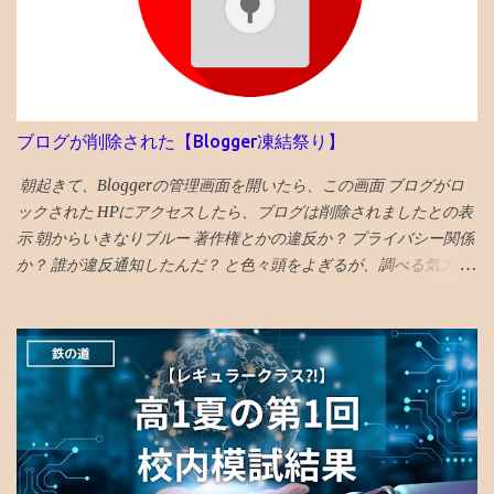
のも恥ずかしいレベル です。 恥を忍んで？、恥をさらしなが
答としては、「偏差値１上がる」です。 ◆6年前期平均偏差値が
ら？、改善作業を続けます。 〇仮想収入はコイン程度！ 収入：ア
68以上だった者の後期平均偏差値 73→74 72→73 71→73 70→73
ドセンス「 推定収益額」が「コイン 」円でした。 （「金額明記の
70→70 69→72 69→70 68→72 68→72 68→70 68→69 68→69 ◆6
ブログは成長しない説」も多々目にしたので多少ボカすことにし
年前期平均偏差値67の人の6年後期の平均偏差値の実例 67→70
ました） あくまで、仮想であり、実際には推定収益額が8千円に到
67→69 67→68 67→68 67→68 67→68 67→67 67→67 67→67
ブログが削除された【Blogger凍結祭り】
達しないと、1円たりとももらえず、実際の収入になりません。 軽
67→67 67→67 昔塾から得た無作為抽出データです。例年こんな感
く何年もかかるペースです。 過労死基準を超える時間を投入。仮
じかと 「 4年夏入塾偏差値42から1年間で成績どうなるか」 へ
朝起きて、Bloggerの管理画面を開いたら、この画面 ブログがロ
想 時給4円 ぐらい⁈ 労働というよりも、 趣味の時間orネット社会
ックされた HPにアクセスしたら、ブログは削除されましたとの表
を学ぶ...
示 朝からいきなりブルー 著作権とかの違反か？ プライバシー関係
か？ 誰が違反通知したんだ？ と色々頭をよぎるが、調べる気力が
わかない。 メールでの通知も来ていて、マルウェアのポリシー違
反とかいてある そんなものを作成する技術力もないのだが、 貼っ
た写真に何か埋め込まれていたのか、htmlコードを貼り付けたの
で何か入っていたのか と一瞬思ったが、 そもそも記事作成画面に
一切アクセスできないので、修正もできないため、放置。 データ
全部とんだと思いブルーな気分。 最近は見た映画の備忘録と化し
ていたが、備忘録がなくなると困る。 ケチらずにワードプレスに
しておくべきだったかと若干後悔 昼飯食いながらネットで調べる