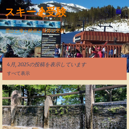
スキップしてメイン コンテンツに移動
スキー🏂受験
雪山と海と映画と投資と受験
4月, 2025の投稿を表示しています
すべて表示
投
稿