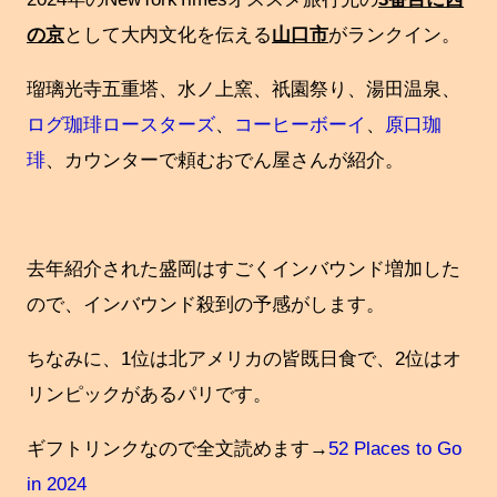
の京
として大内文化を伝える
山口市
がランクイン。
瑠璃光寺五重塔、水ノ上窯、祇園祭り、湯田温泉、
ログ珈琲ロースターズ
、
コーヒーボーイ
、
原口珈
琲
、カウンターで頼むおでん屋さんが紹介。
去年紹介された盛岡はすごくインバウンド増加した
ので、インバウンド殺到の予感がします。
ちなみに、1位は北アメリカの皆既日食で、2位はオ
リンピックがあるパリです。
ギフトリンクなので全文読めます→
52 Places to Go
in 2024