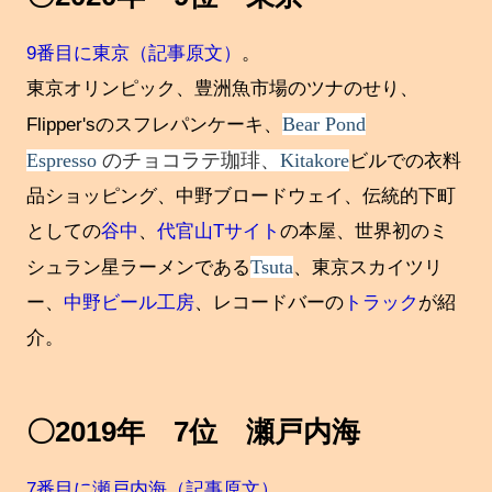
9番目に東京（記事原文）
。
東京オリンピック、豊洲魚市場のツナのせり、
Bear Pond
Flipper'sのスフレパンケーキ、
Espresso
のチョコラテ珈琲、
Kitakore
ビルでの衣料
品ショッピング、中野ブロードウェイ、伝統的下町
としての
谷中
、
代官山Tサイト
の本屋、世界初のミ
Tsuta
シュラン星ラーメンである
、東京スカイツリ
ー、
中野ビール工房
、レコードバーの
トラック
が紹
介。
〇2019年 7位 瀬戸内海
7番目に瀬戸内海（記事原文）
。