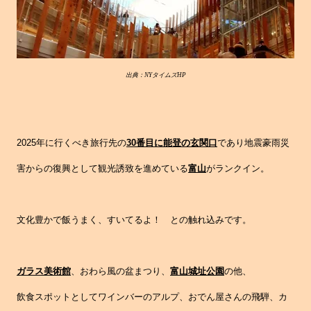
出典：NYタイムズHP
2025年に行くべき旅行先の
30番目に能登の玄関口
であり地震豪雨災
害からの復興として観光誘致を進めている
富山
がランクイン。
文化豊かで飯うまく、すいてるよ！ との触れ込みです。
ガラス美術館
、おわら風の盆まつり、
富山城址公園
の他、
飲食スポットとしてワインバーのアルプ、おでん屋さんの飛騨、カ