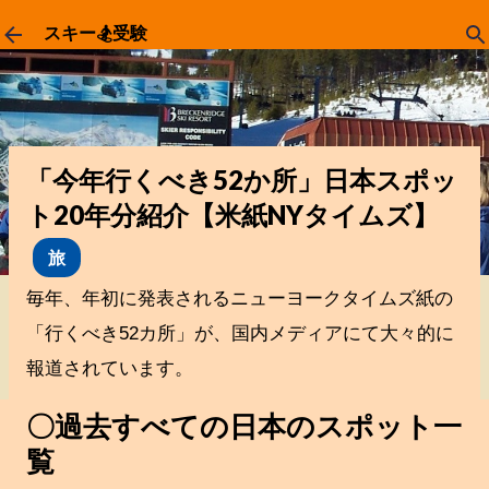
スキップしてメイン コンテンツに移動
スキー🏂受験
「今年行くべき52か所」日本スポッ
ト20年分紹介【米紙NYタイムズ】
旅
毎年、年初に発表されるニューヨークタイムズ紙の
「行くべき52カ所」が、国内メディアにて大々的に
報道されています。
〇過去すべての日本のスポット一
覧