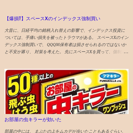
いた。 対応策は、段差がなくなるように１ミリ程度削る というこ
付けの代行 。 英数ともに学校の定期試験時提出の宿題は、丸付け
とだっが、 せっかくの生きてる歯を削るのに躊躇して、１年様子
自体は単純作業で結構時間がかかる ので、これを代行したら息子
見した 年をとってくると移植に使えなくなり、噛み合わせに役立
の時間が捻出できると考え実行しました。 英語の添削はなるべく
【爆損⁉︎】スペースXのインデックス強制買い
っていない親知らずの利用価値も低下してくるので、将来的には
力を入れてやりましたが、中1に比べれば伴走は大幅削減となりま
大昔に、日経平均の銘柄入れ替えの影響で、インデックス投資に
さらに削るとか、抜歯に至るのもやむを得ないと考えれば、 段差
した。 本人が自作の日めくりカレンダーなどで、レギュラー維持
ついては、手痛い損失を被ったトラウマがある。 スペースXのイン
をなくすために、歯を削るのもそんなに侵襲性が高い措置でもな
に向けて気合を入れたようです。 〇高順位の要因 毎日コツコツ鉄
デックス強制買いで、 QQQM保有者は損させられるのではないか
くなってくる ので、１ミリぐらい親知らずを削ってもらい、手前
の宿題をこなし ていったことに尽きます。 その、こなせる時間を
と不安が募り、 対策を考えた。 先にスペースXを買って、強制買
の奥歯との段差をなくした ２食ほど食べてみたが、挟まらなくな
確保するために、前章のような工夫はいるかもしれませんが。 今
いの効果を打ち消そうと思い、 待機資金で購入。ついでに、もっ
った 成功♪ なお、段差無くす作戦がダメだったら、 次策は周囲を
回の 成績優秀者30傑のうちレギュラークラスの者は9割 を占め、
と買いたくなり、売却銘柄を思慮 NISAのベイルを損切り・手放す
削って被せ物をして隙間を無くすという処置、 それでもダメにな
前回の成績優秀者が着実に努力を継続 していることを示していま
ことにした とりあえず、税金も手数料も払わずにすむのが、心理
ったら抜歯処置 という選択肢があるとのこと
す。 短期間での下克上など無い のです。 〇レギュラーに入れる順
的に銘柄入れ替えにやさしい し、上昇の見込みも薄いので。 が、
位や点数は？ 中2からは 平均点が120点 ぐらいになることが多い。
６％ぐらいの高配当株なので、全売却の勇気もない。NISAだし。
平均点 プラス60点 がレギュラー入り の目安。（詳細省きますが過
VTIとラッセル1000は6月1９日 オルカンは6月2６日 ナスダック
去資料からの計算による） すると 180点近くで80位（レギュラー
100は7月6日 に強制買いが起きると思われる 今３％の浮動株が
入り目安順位）になる でしょう。 もちろん標準偏差にもよります
６％になるロックアップ解除の90日以内には、半分は売り 浮動株
が。 ちなみに、（30傑入り） 成績優秀者への掲載は190点以上 必
２０％になるロックアップ解除の180日以内には、全部売ることと
要です。 ↓1日1回クリックで応援お願いします！ ブログ村 筆者
お部屋の虫キラーが効いた
する 次の日思い直す。やっぱりナスダック１００の強制買いの日
プロフィールへ 【「常勝組」鉄緑戦士の道】英語強者vs数学強
に全売却しよう。 引けの３０分の前に１割。３０分の前半後半で
部屋の中には、 まぶたの上をムカデが歩いたこともあるぐらい、
者！東大に入りやすい方は⁈ 開成校長「もう一度試験すれば半分入