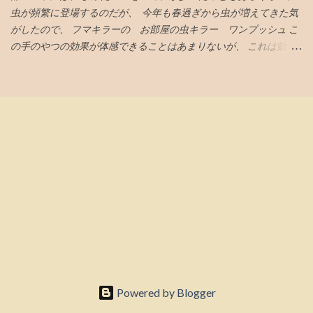
各４割。ひけなりで１割。 がいいと、AIがアドバイスしてくる。
虫が頻繁に登場するのだが、 今年も春過ぎから虫が増えてきた気
れ替わる」はホントか⁈【「常勝組」鉄緑戦士で検証】 「...
その後、高値掴みした株価は低迷、 指数買い第一波VTIの6月19日
がしたので、 フマキラーの お部屋の虫キラー ワンプッシュ こ
に気持ち持ち直し気味とも言えなくないが、 さらに下落してい
の手のやつの効果が体感できることはあまりないが、 これは効い
き、6月23日には初値も割り込む 第２波オルカンの6月26日も何も
ている 千円以上とちょいと高めだが、 この三週間ぐらいの体感
起きない 最後の望みナスダック100の7月6日 引け成りセット 取得
で、クモやコバエなどの虫が減っている 今日はムカデが死んでい
価格での指値セット 引けの３０分前に起きて株価をチェック ほぼ
た
何も起きていない 損切りする勇気も起きない株価の低迷具合で、
引け成りの注文取り消し 結局塩漬け状態へ...
Powered by Blogger