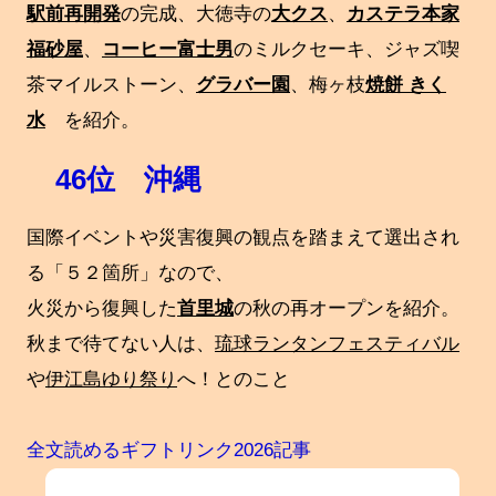
駅前再開発
の完成、大徳寺の
大クス
、
カステラ本家
福砂屋
、
コーヒー富士男
のミルクセーキ、ジャズ喫
茶マイルストーン、
グラバー園
、梅ヶ枝
焼餅 きく
水
を紹介。
46位 沖縄
国際イベントや災害復興の観点を踏まえて選出され
る「５２箇所」なので、
火災から復興した
首里城
の秋の再オープンを紹介。
秋まで待てない人は、
琉球ランタンフェスティバル
や
伊江島ゆり祭り
へ！とのこと
全文読めるギフトリンク2026記事