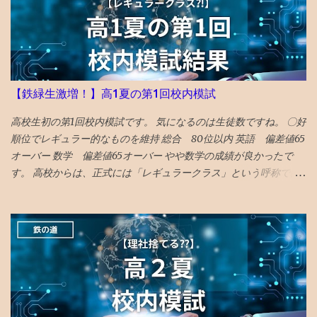
一切アクセスできないので、修正もできないため、放置。 データ
全部とんだと思いブルーな気分。 最近は見た映画の備忘録と化し
ていたが、備忘録がなくなると困る。 ケチらずにワードプレスに
しておくべきだったかと若干後悔 昼飯食いながらネットで調べる
どうやら、Googleのボットが自動で巡回して判定していて、 大量
【鉄緑生激増！】高1夏の第1回校内模試
の誤判定ロック（削除）が５年に一回ぐらいおきるらしい 再審査
ボタンを押した １０時間後、２２時過ぎ、メールが届いて ブログ
高校生初の第1回校内模試です。 気になるのは生徒数ですね。 〇好
復活させたとの通知 急ぎ管理画面にアクセスし、バックアップを
順位でレギュラー的なものを維持 総合 80位以内 英語 偏差値65
出力・保存した
オーバー 数学 偏差値65オーバー やや数学の成績が良かったで
す。 高校からは、正式には「レギュラークラス」という呼称では
ないですが、選抜クラスに入れました。 つまり、レギュラークラ
ス的なものを維持したと言えます。 夏期講習を英数両方受講した
のも、好要因でしょう。 なにしろ、応用クラスの季節 講習は校内
模試の過去問をやる ので、受講した方が圧倒的に有利です。 〇高
校で塾生が激増！ 高校からの新規入塾で中3の校内模試時に比べて
受験者が 400人 増えました！ でも、みたことある名前ばかりで成
績優秀上位メンバーは固定してます。 高校入塾からの「いきなり
30傑」は厳しそうです。 継続が重要です。