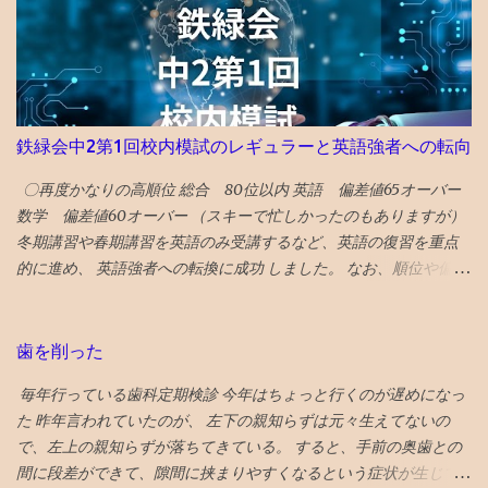
フラッシュ タイムトラベル系アクションの話。 直せるところと直
せない運命が哀しい ★ボーイキルズワールド ポイントが余ってい
たので４００P使ってしまったが、駄作 星４つにつられてみてしま
ったが、失敗した。 ★★★★ミーンガールズ 条件が整えば、誰も
が、意地悪になる可能性はある あからさまな敵を作りすぎるのも
よくない ★★★★シャドウズエッジ 筋書きも結構展開があっっ
鉄緑会中2第1回校内模試のレギュラーと英語強者への転向
て、 単なるジャッキーチェーンのカンフー映画よりも深い
★★★★アンチャーテッド なんか昔見たことあるので、２回目だ
〇再度かなりの高順位 総合 80位以内 英語 偏差値65オーバー
とワクワク感が薄れてる ★★★スチュアート・宇宙救出失敗の法
数学 偏差値60オーバー （スキーで忙しかったのもありますが）
則 ビックバンセオリーのスピンオフコメディ ビックバンセオリー
冬期講習や春期講習を英語のみ受講するなど、英語の復習を重点
はある程度見ておいた方が楽しめる 「中島淳」 面白い話と、よく
的に進め、 英語強者への転換に成功 しました。 なお、順位や偏差
わからない話が混在している短編集 李陵など中国の古典を題材に
値は代々木1拠点のみで算出（関西とは分けて算出）されていま
し運命に逆らえない人の姿を描いたのが面白め
す。 関西の塾生とは平均点は概ね同じ。5点ぐらい違う時もありま
したが、10点とか離れることはなかったと思います。 （平均点や
歯を削った
レギュラー入り点数については後述します） 〇伴走を大幅削減 基
毎年行っている歯科定期検診 今年はちょっと行くのが遅めになっ
本的に中2からは伴走をやめました。 というか、 高校数学に私が
た 昨年言われていたのが、 左下の親知らずは元々生えてないの
ついていけなくなったので、数学の内容面に踏み込んだアドバイ
で、左上の親知らずが落ちてきている。 すると、手前の奥歯との
スは出来なくなりました 。 ただし、単純作業を中心に、時々代行
間に段差ができて、隙間に挟まりやすくなるという症状が生じて
しました。 例えば、学校の定期試験時の 宿題ドリル的なものの丸