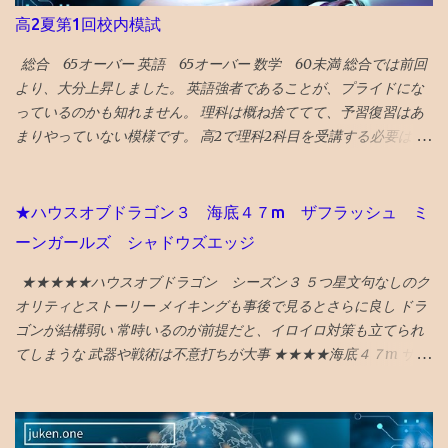
高2夏第1回校内模試
総合 65オーバー 英語 65オーバー 数学 60未満 総合では前回
より、大分上昇しました。 英語強者であることが、プライドにな
っているのかも知れません。 理科は概ね捨ててて、予習復習はあ
まりやっていない模様です。 高2で理科2科目を受講する必要はな
かったのかも知れません。 とにかく、数Ⅲもあるので、超過密ス
ケジュールです。 理科は高3の1年で完成する説に賭ける作戦なの
でしょう。 数学や理科のバランスが気になりますが、もはや会話
★ハウスオブドラゴン３ 海底４７m ザフラッシュ ミ
もないので、見守るのみです。 というか、そんな心配親がしなく
ーンガールズ シャドウズエッジ
ても、鉄の先生たちが、アドバイスしているようなのは、鉄の家
庭あて報告書を見ても伝わってきました。 この段階になると、 学
★★★★★ハウスオブドラゴン シーズン３ ５つ星文句なしのク
習戦略のアドバイスは塾の仕事 ですね。
オリティとストーリー メイキングも事後で見るとさらに良し ドラ
ゴンが結構弱い 常時いるのが前提だと、イロイロ対策も立てられ
てしまうな 武器や戦術は不意打ちが大事 ★★★★海底４７m サメ
に襲われるものだが、 意外と新鮮な行き着く展開があってよい
★★★★海底４７m マヤの死の迷宮 続編 なんかみたことある
気もしたが、 最後までエンタメ要素満載で楽しめる ★★★★ザ・