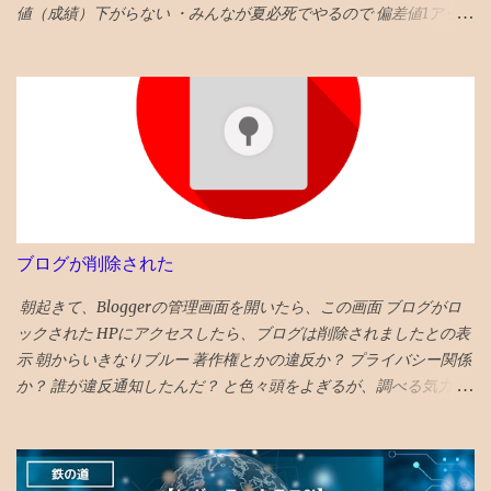
値（成績）下がらない ・みんなが夏必死でやるので 偏差値1アップ
が平均 値 ・そういうなかで 偏差値3アップは爆上げ!これに成功す
る受験生は数% ・持ち偏差値が５上がるのはあり得ない ・後期模
試は難化するので頭打ちだった層が高偏差値出しやすくなるとい
うのも定説なので、前期67と68の差は大きいかも タイトルへの回
答としては、「偏差値１上がる」です。 ◆6年前期平均偏差値が
68以上だった者の後期平均偏差値 73→74 72→73 71→73 70→73
70→70 69→72 69→70 68→72 68→72 68→70 68→69 68→69 ◆6
年前期平均偏差値67の人の6年後期の平均偏差値の実例 67→70
67→69 67→68 67→68 67→68 67→68 67→67 67→67 67→67
ブログが削除された
67→67 67→67 昔塾から得た無作為抽出データです。例年こんな感
じかと 「 4年夏入塾偏差値42から1年間で成績どうなるか」 へ
朝起きて、Bloggerの管理画面を開いたら、この画面 ブログがロ
ックされた HPにアクセスしたら、ブログは削除されましたとの表
示 朝からいきなりブルー 著作権とかの違反か？ プライバシー関係
か？ 誰が違反通知したんだ？ と色々頭をよぎるが、調べる気力が
わかない。 メールでの通知も来ていて、マルウェアのポリシー違
反とかいてある そんなものを作成する技術力もないのだが、 貼っ
た写真に何か埋め込まれていたのか、htmlコードを貼り付けたの
で何か入っていたのか と一瞬思ったが、 そもそも記事作成画面に