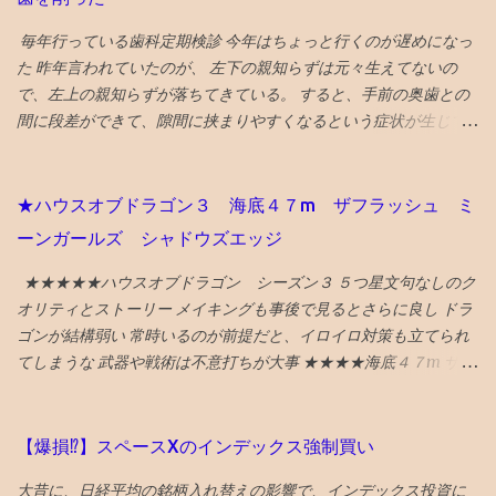
マ、珈琲駅ブルートレイン、ジャズバーのハナミズキノヘヤを紹
模試の過去問をやる ので、受講した方が圧倒的に有利です。 〇高
介。 （下記ギフトリンクの記事中にグーグルマップへのリンクあ
毎年行っている歯科定期検診 今年はちょっと行くのが遅めになっ
校で塾生が激増！ 高校からの新規入塾で中3の校内模試時に比べて
り） NYタイムズ紙は選出にあたり、国際イベント開催や災害復興
た 昨年言われていたのが、 左下の親知らずは元々生えてないの
受験者が 400人 増えました！ でも、みたことある名前ばかりで成
の観点を踏まえているとのことです。 38位 大阪 食と商のまち
で、左上の親知らずが落ちてきている。 すると、手前の奥歯との
績優秀上位メンバーは固定してます。 高校入塾からの「いきなり
大阪の革新的プロジェクトとして、 グラングリーン 大阪（公園）
間に段差ができて、隙間に挟まりやすくなるという症状が生じて
30傑」は厳しそうです。 継続が重要です。
を紹介。 ウォルドール・アストリアホテル、フォーシーズンズホ
いた。 対応策は、段差がなくなるように１ミリ程度削る というこ
テル、万博の開催のほか、進歩主義的都市としてLGBTQ＋のコミ
とだっが、 せっかくの生きてる歯を削るのに躊躇して、１年様子
ュニティセンターであるプライドセンターを紹介。 ギフトリンク
見した 年をとってくると移植に使えなくなり、噛み合わせに役立
★ハウスオブドラゴン３ 海底４７m ザフラッシュ ミ
なので全文読めます→ 2025年に行くべき52カ所の英語記事全文 〇
っていない親知らずの利用価値も低下してくるので、将来的には
ーンガールズ シャドウズエッジ
2024年 3位 山口 また、NYタイムズHP画像に明示されている数
さらに削るとか、抜歯に至るのもやむを得ないと考えれば、 段差
字（下に引用している山口の場合は...
をなくすために、歯を削るのもそんなに侵襲性が高い措置でもな
★★★★★ハウスオブドラゴン シーズン３ ５つ星文句なしのク
くなってくる ので、１ミリぐらい親知らずを削ってもらい、手前
オリティとストーリー メイキングも事後で見るとさらに良し ドラ
の奥歯との段差をなくした ２食ほど食べてみたが、挟まらなくな
ゴンが結構弱い 常時いるのが前提だと、イロイロ対策も立てられ
った 成功♪ なお、段差無くす作戦がダメだったら、 次策は周囲を
てしまうな 武器や戦術は不意打ちが大事 ★★★★海底４７m サメ
削って被せ物をして隙間を無くすという処置、 それでもダメにな
に襲われるものだが、 意外と新鮮な行き着く展開があってよい
ったら抜歯処置 という選択肢があるとのこと
★★★★海底４７m マヤの死の迷宮 続編 なんかみたことある
気もしたが、 最後までエンタメ要素満載で楽しめる ★★★★ザ・
【爆損⁉︎】スペースXのインデックス強制買い
フラッシュ タイムトラベル系アクションの話。 直せるところと直
大昔に、日経平均の銘柄入れ替えの影響で、インデックス投資に
せない運命が哀しい ★ボーイキルズワールド ポイントが余ってい