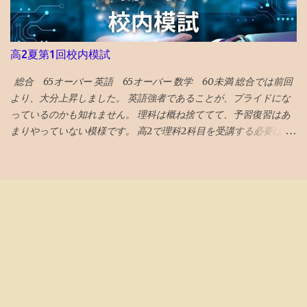
収入が3億円、支出が4億円。年間1億円の赤字ですが、 今後の寄付
金が無くなっても、当面は十分に運営できる基金を財団自らが保
有 しています。 毎年の寄付金受け入れにより運営されている柳井
高2夏第1回校内模試
財団とは異なり、設立母体に頼らない財政基盤が構築されていま
す。 また、基金の目的外使用も法律により禁止されていますの
総合 65オーバー 英語 65オーバー 数学 60未満 総合では前回
で、母体企業の倒産による借金返済などに充てることも、（法律
より、大分上昇しました。 英語強者であることが、プライドにな
違反などの相当な不正行為が行われない限り）、不可能です。 上
っているのかも知れません。 理科は概ね捨ててて、予習復習はあ
記②に関しては、保有金額大きい順で 米国高配当株ETF、S＆
まりやっていない模様です。 高2で理科2科目を受講する必要はな
P500ETF、米5年国債・・・となっており、自社株買いみたいな
かったのかも知れません。 とにかく、数Ⅲもあるので、超過密ス
個別株に手を出している気配はありません 。 （出典： 船井財団の
ケジュールです。 理科は高3の1年で完成する説に賭ける作戦なの
HP ） イギリス国債もありますが、米ETFと米国債が中心で、 円安
でしょう。 数学や理科のバランスが気になりますが、もはや会話
を予見していたかのような素晴らしいファンドマネジメント で
もないので、見守るのみです。 というか、そんな心配親がしなく
す！ 支出が米国の授業料や生活費なので、足をあわせておくのは
ても、鉄の先生たちが、アドバイスしているようなのは、鉄の家
金融のプロには定番の考えだとは思いますが、タコつぼな運営に
庭あて報告書を見ても伝わってきました。 この段階になると、 学
なりがちなイチ公益法人がキチンと実行できているのはガバナン
習戦略のアドバイスは塾の仕事 ですね。
スに信頼がおけます。 安心して、学業等に励むことができそうで
す。