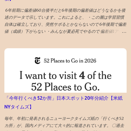
ボタンを押した １０時間後、２２時過ぎ、メールが届いて ブログ
復活させたとの通知 急ぎ管理画面にアクセスし、バックアップを
6年前期に偏差値60台後半だと6年後期の偏差値はどうなるかを後
出力・保存した
述のデータで示しています。これによると、 ・この層は学習習慣
自体は確立しており、突然サボるとかならないので 6年後期で偏差
値（成績）下がらない ・みんなが夏必死でやるので 偏差値1アップ
が平均 値 ・そういうなかで 偏差値3アップは爆上げ!これに成功す
る受験生は数% ・持ち偏差値が５上がるのはあり得ない ・後期模
試は難化するので頭打ちだった層が高偏差値出しやすくなるとい
うのも定説なので、前期67と68の差は大きいかも タイトルへの回
答としては、「偏差値１上がる」です。 ◆6年前期平均偏差値が
68以上だった者の後期平均偏差値 73→74 72→73 71→73 70→73
70→70 69→72 69→70 68→72 68→72 68→70 68→69 68→69 ◆6
年前期平均偏差値67の人の6年後期の平均偏差値の実例 67→70
67→69 67→68 67→68 67→68 67→68 67→67 67→67 67→67
「今年行くべき52か所」日本スポット20年分紹介【米紙
67→67 67→67 昔塾から得た無作為抽出データです。例年こんな感
NYタイムズ】
じかと 「 4年夏入塾偏差値42から1年間で成績どうなるか」 へ
毎年、年初に発表されるニューヨークタイムズ紙の「行くべき52
カ所」が、国内メディアにて大々的に報道されています。 〇過去