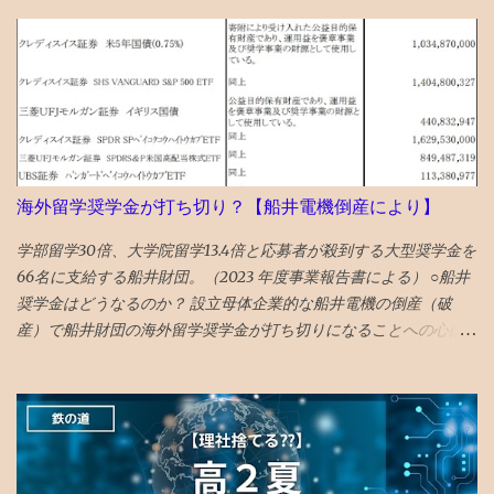
起きない 最後の望みナスダック100の7月6日 引け成りセット 取得
で、クモやコバエなどの虫が減っている 今日はムカデが死んでい
価格での指値セット 引けの３０分前に起きて株価をチェック ほぼ
た
何も起きていない 損切りする勇気も起きない株価の低迷具合で、
引け成りの注文取り消し 結局塩漬け状態へ...
海外留学奨学金が打ち切り？【船井電機倒産により】
学部留学30倍、大学院留学13.4倍と応募者が殺到する大型奨学金を
66名に支給する船井財団。（2023 年度事業報告書による） ○船井
奨学金はどうなるのか？ 設立母体企業的な船井電機の倒産（破
産）で船井財団の海外留学奨学金が打ち切りになることへの心配
の声があります。 ので、懸念点が該当するか調べてみました。 主
な懸念点としては、 ①設立母体企業等から毎年、奨学金事業費を
受け取っていて、倒産により今後の 寄付金がゼロになると奨学金
支給原資が無くなる のではないか？ ②財団の基金で 船井電機の
株・社債を買っていないか ？ 船井財団のHP を調べてみると、 上
記①に関しては、 財団保有資産が113億円で、年間の利息・分配金