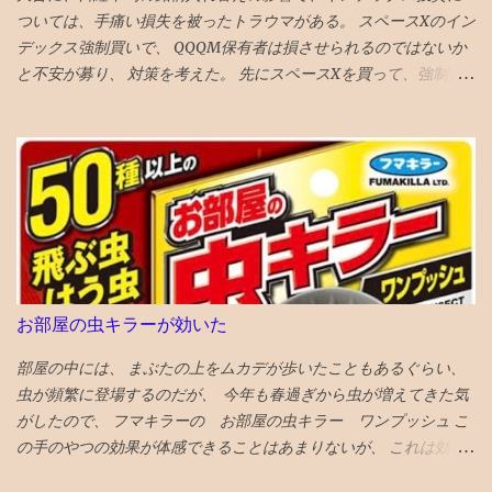
ついては、手痛い損失を被ったトラウマがある。 スペースXのイン
たので４００P使ってしまったが、駄作 星４つにつられてみてしま
デックス強制買いで、 QQQM保有者は損させられるのではないか
ったが、失敗した。 ★★★★ミーンガールズ 条件が整えば、誰も
と不安が募り、 対策を考えた。 先にスペースXを買って、強制買
が、意地悪になる可能性はある あからさまな敵を作りすぎるのも
いの効果を打ち消そうと思い、 待機資金で購入。ついでに、もっ
よくない ★★★★シャドウズエッジ 筋書きも結構展開があっっ
と買いたくなり、売却銘柄を思慮 NISAのベイルを損切り・手放す
て、 単なるジャッキーチェーンのカンフー映画よりも深い
ことにした とりあえず、税金も手数料も払わずにすむのが、心理
★★★★アンチャーテッド なんか昔見たことあるので、２回目だ
的に銘柄入れ替えにやさしい し、上昇の見込みも薄いので。 が、
とワクワク感が薄れてる ★★★スチュアート・宇宙救出失敗の法
６％ぐらいの高配当株なので、全売却の勇気もない。NISAだし。
則 ビックバンセオリーのスピンオフコメディ ビックバンセオリー
VTIとラッセル1000は6月1９日 オルカンは6月2６日 ナスダック
はある程度見ておいた方が楽しめる 「中島淳」 面白い話と、よく
100は7月6日 に強制買いが起きると思われる 今３％の浮動株が
わからない話が混在している短編集 李陵など中国の古典を題材に
６％になるロックアップ解除の90日以内には、半分は売り 浮動株
し運命に逆らえない人の姿を描いたのが面白め
２０％になるロックアップ解除の180日以内には、全部売ることと
お部屋の虫キラーが効いた
する 次の日思い直す。やっぱりナスダック１００の強制買いの日
に全売却しよう。 引けの３０分の前に１割。３０分の前半後半で
部屋の中には、 まぶたの上をムカデが歩いたこともあるぐらい、
各４割。ひけなりで１割。 がいいと、AIがアドバイスしてくる。
虫が頻繁に登場するのだが、 今年も春過ぎから虫が増えてきた気
その後、高値掴みした株価は低迷、 指数買い第一波VTIの6月19日
がしたので、 フマキラーの お部屋の虫キラー ワンプッシュ こ
に気持ち持ち直し気味とも言えなくないが、 さらに下落してい
の手のやつの効果が体感できることはあまりないが、 これは効い
き、6月23日には初値も割り込む 第２波オルカンの6月26日も何も
ている 千円以上とちょいと高めだが、 この三週間ぐらいの体感