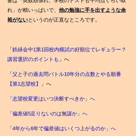
要は「英数頑張れ、学校のテストも平均点ぐらい取
れ」が精いっぱいで、
他の勉強に手を出すような余
裕がない
というのが正直なところです。
「
鉄緑会中1第1回校内模試の好順位でレギュラー？
講習選択のポイントも
」へ
「
父と子の過去問バトル10年分の点数とやる順番
【第1志望校】
」へ
「志望校変更はいつ決断すべきか」へ
「偏差値5足りないのは無謀か」へ
「4年から6年で偏差値はいくつ上がるのか」へ