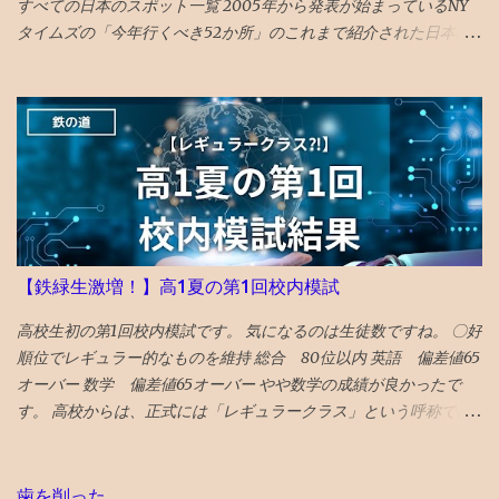
すべての日本のスポット一覧 2005年から発表が始まっているNY
タイムズの「今年行くべき52か所」のこれまで紹介された日本の
スポットを一覧で振り返ってみました。 （1年間の週の数である「
52 」か所に固定されたのは2014年から。） 〇2026年 17位 長
崎 核の脅威が再度クローズアップされた時流を踏まえ、完全に破
壊された広島と異なり、市中心部が幸運にも残された長崎を’粘り
強く立ち直る都市’として選出。 駅前再開発 の完成、大徳寺の 大
クス 、 カステラ本家 福砂屋 、 コーヒー富士男 のミルクセーキ、
ジャズ喫茶マイルストーン、 グラバー園 、梅ヶ枝 焼餅 きく水
を紹介。 46位 沖縄 国際イベントや災害復興の観点を踏まえて
選出される「５２箇所」なので、 火災から復興した 首里城 の秋の
【鉄緑生激増！】高1夏の第1回校内模試
再オープンを紹介。 秋まで待てない人は、 琉球ランタンフェステ
ィバル や 伊江島ゆり祭り へ！とのこと 全文読めるギフトリンク
高校生初の第1回校内模試です。 気になるのは生徒数ですね。 〇好
2026記事 〇2025年 30位 富山 出典：NYタイムズHP 2025年に
順位でレギュラー的なものを維持 総合 80位以内 英語 偏差値65
行くべき旅行先の 30番目に能登の玄関口 であり地震豪雨災害から
オーバー 数学 偏差値65オーバー やや数学の成績が良かったで
の復興として観光誘致を進めている 富山 がランクイン。 文化豊か
す。 高校からは、正式には「レギュラークラス」という呼称では
で飯うまく、すいてるよ！ との触れ込みです。 ガラス美術館 、
ないですが、選抜クラスに入れました。 つまり、レギュラークラ
おわら風の盆まつり、 富山城址公園 の他、 飲食スポットとしてワ
ス的なものを維持したと言えます。 夏期講習を英数両方受講した
インバーのアルプ、おでん屋さんの飛騨、カレー屋のスズキー
のも、好要因でしょう。 なにしろ、応用クラスの季節 講習は校内
歯を削った