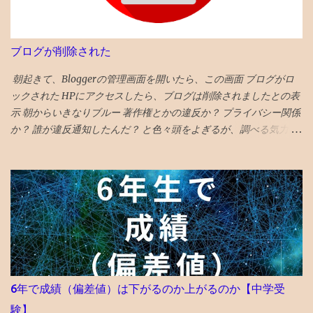
ブログが削除された
朝起きて、Bloggerの管理画面を開いたら、この画面 ブログがロ
ックされた HPにアクセスしたら、ブログは削除されましたとの表
示 朝からいきなりブルー 著作権とかの違反か？ プライバシー関係
か？ 誰が違反通知したんだ？ と色々頭をよぎるが、調べる気力が
わかない。 メールでの通知も来ていて、マルウェアのポリシー違
反とかいてある そんなものを作成する技術力もないのだが、 貼っ
た写真に何か埋め込まれていたのか、htmlコードを貼り付けたの
で何か入っていたのか と一瞬思ったが、 そもそも記事作成画面に
一切アクセスできないので、修正もできないため、放置。 データ
全部とんだと思いブルーな気分。 最近は見た映画の備忘録と化し
ていたが、備忘録がなくなると困る。 ケチらずにワードプレスに
しておくべきだったかと若干後悔 昼飯食いながらネットで調べる
どうやら、Googleのボットが自動で巡回して判定していて、 大量
6年で成績（偏差値）は下がるのか上がるのか【中学受
の誤判定ロック（削除）が５年に一回ぐらいおきるらしい 再審査
験】