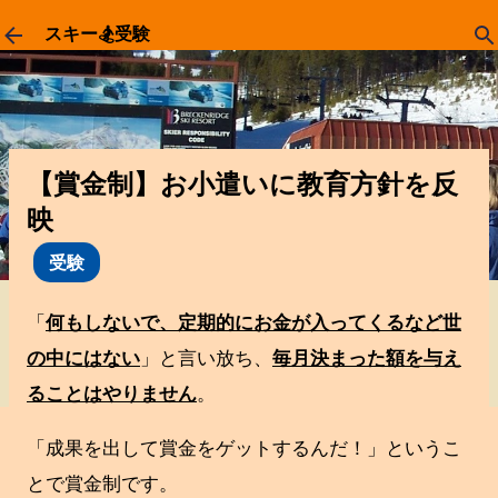
スキップしてメイン コンテンツに移動
スキー🏂受験
【賞金制】お小遣いに教育方針を反
映
受験
「
何もしないで、定期的にお金が入ってくるなど世
の中にはない
」と言い放ち、
毎月決まった額を与え
ることはやりません
。
「成果を出して賞金をゲットするんだ！」というこ
とで賞金制です。