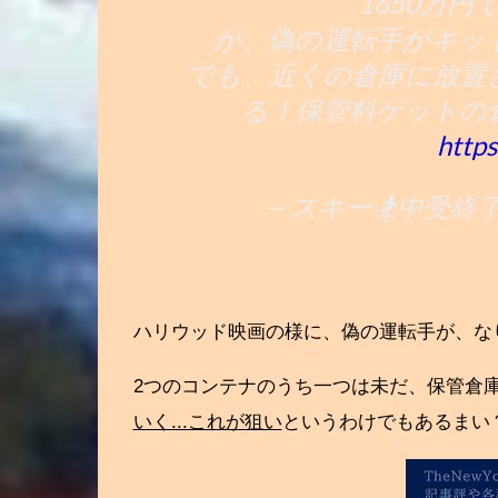
1650万円
が、偽の運転手がキッ
でも、近くの倉庫に放置
る！保管料ゲットの倉
http
— スキー🏂中受終了 (
ハリウッド映画の様に、偽の運転手が、な
2つのコンテナのうち一つは未だ、保管倉
いく...これが狙い
というわけでもあるまい