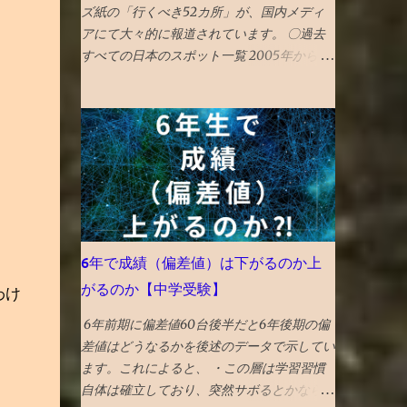
ズ紙の「行くべき52カ所」が、国内メディ
アにて大々的に報道されています。 〇過去
すべての日本のスポット一覧 2005年から発
表が始まっているNYタイムズの「今年行く
べき52か所」のこれまで紹介された日本の
スポットを一覧で振り返ってみました。 （1
年間の週の数である「 52 」か所に固定され
たのは2014年から。） 〇2026年 17位 長
崎 核の脅威が再度クローズアップされた時
流を踏まえ、完全に破壊された広島と異な
り、市中心部が幸運にも残された長崎を’粘
り強く立ち直る都市’として選出。 駅前再開
6年で成績（偏差値）は下がるのか上
発 の完成、大徳寺の 大クス 、 カステラ本家
がるのか【中学受験】
わけ
福砂屋 、 コーヒー富士男 のミルクセーキ、
ジャズ喫茶マイルストーン、 グラバー園 、
6年前期に偏差値60台後半だと6年後期の偏
梅ヶ枝 焼餅 きく水 を紹介。 46位 沖
差値はどうなるかを後述のデータで示してい
縄 国際イベントや災害復興の観点を踏まえ
ます。これによると、 ・この層は学習習慣
て選出される「５２箇所」なので、 火災か
自体は確立しており、突然サボるとかならな
ら復興した 首里城 の秋の再オープンを紹