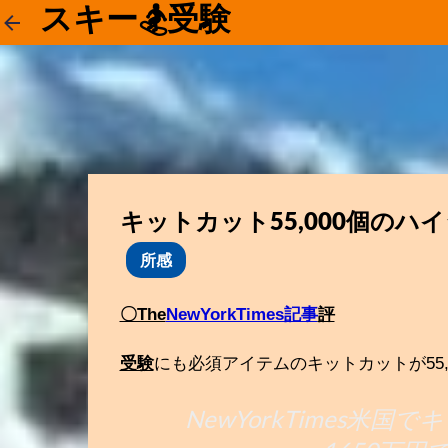
スキー🏂受験
キットカット55,000個のハ
所感
〇The
NewYorkTimes記事
評
受験
にも必須アイテムのキットカットが55
NewYorkTimes