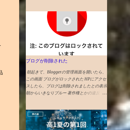
いので 6年後期で偏差値（成績）下がらない
介。 秋まで待てない人は、 琉球ランタンフ
・みんなが夏必死でやるので 偏差値1アップ
ェスティバル や 伊江島ゆり祭り へ！とのこ
が平均 値 ・そういうなかで 偏差値3アップ
と 全文読めるギフトリンク2026記事 〇2025
は爆上げ!これに成功する受験生は数% ・持
年 30位 富山 出典：NYタイムズHP 2025
ち偏差値が５上がるのはあり得ない ・後期
年に行くべき旅行先の 30番目に能登の玄関
模試は難化するので頭打ちだった層が高偏差
口 であり地震豪雨災害からの復興として観
値出しやすくなるというのも定説なので、前
.
光誘致を進めている 富山 がランクイン。 文
期67と68の差は大きいかも タイトルへの回
化豊かで飯うまく、すいてるよ！ との触れ
答としては、「偏差値１上がる」です。 ◆6
ブログが削除された
込みです。 ガラス美術館 、おわら風の盆ま
年前期平均偏差値が68以上だった者の後期
つり、 富山城址公園 の他、 飲食スポットと
平均偏差値 73→74 72→73 71→73 70→73
朝起きて、Bloggerの管理画面を開いたら、
品
してワインバーのアルプ、おでん屋さんの飛
70→70 69→72 69→70 68→72 68→72
この画面 ブログがロックされた HPにアクセ
騨、カレー屋のスズキーマ、珈琲駅ブルート
68→70 68→69 68→69 ◆6年前期平均偏差
スしたら、ブログは削除されましたとの表示
レイン、ジャズバーのハナミズキノヘヤを紹
値67の人の6年後期の平均偏差値の実例
朝からいきなりブルー 著作権とかの違反
介。 （下記ギフトリンクの記事中にグーグ
67→70 67→69 67→68 67→68 67→68
か？ プライバシー関係か？ 誰が違反通知し
ルマップへのリンクあり） NYタイムズ紙は
67→68 67→67 67→67 67→67 67→67 67→67
たんだ？ と色々頭をよぎるが、調べる気力
選出にあたり、国際イベント開催や災害復興
昔塾から得た無作為抽出データです。例年こ
がわかない。 メールでの通知も来ていて、
の観点を踏まえているとのことです。 38
んな感じかと 「 4年夏入塾偏差値42から1年
マルウェアのポリシー違反とかいてある そ
位 大阪 食と商のまち大阪の革新的プロジ
間で成績どうなるか」 へ
んなものを作成する技術力もないのだが、