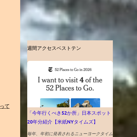
週間アクセスベストテン
って
「今年行くべき52か所」日本スポット
20年分紹介【米紙NYタイムズ】
毎年、年初に発表されるニューヨークタイム