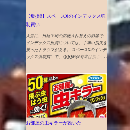
ると、手前の奥歯との間に段差ができて、隙
高校で塾生が激増！ 高校からの新規入塾で
間に挟まりやすくなるという症状が生じてい
中3の校内模試時に比べて受験者が 400人 増
た。 対応策は、段差がなくなるように１ミ
【爆損⁉︎】スペースXのインデックス強
えました！ でも、みたことある名前ばかり
リ程度削る ということだっが、 せっかくの
で成績優秀上位メンバーは固定してます。
制買い
生きてる歯を削るのに躊躇して、１年様子見
高校入塾からの「いきなり30傑」は厳しそ
した 年をとってくると移植に使えなくな
大昔に、日経平均の銘柄入れ替えの影響で、
うです。 継続が重要です。
り、噛み合わせに役立っていない親知らずの
インデックス投資については、手痛い損失を
利用価値も低下してくるので、将来的にはさ
被ったトラウマがある。 スペースXのインデ
らに削るとか、抜歯に至るのもやむを得ない
ックス強制買いで、 QQQM保有者は損させ
と考えれば、 段差をなくすために、歯を削
られるのではないかと不安が募り、 対策を
るのもそんなに侵襲性が高い措置でもなくな
考えた。 先にスペースXを買って、強制買い
ってくる ので、１ミリぐらい親知らずを削
の効果を打ち消そうと思い、 待機資金で購
ってもらい、手前の奥歯との段差をなくした
入。ついでに、もっと買いたくなり、売却銘
２食ほど食べてみたが、挟まらなくなった
柄を思慮 NISAのベイルを損切り・手放すこ
成功♪ なお、段差無くす作戦がダメだった
とにした とりあえず、税金も手数料も払わ
ら、 次策は周囲を削って被せ物をして隙間
ずにすむのが、心理的に銘柄入れ替えにやさ
を無くすという処置、 それでもダメになっ
しい し、上昇の見込みも薄いので。 が、
たら抜歯処置 という選択肢があるとのこと
６％ぐらいの高配当株なので、全売却の勇気
お部屋の虫キラーが効いた
もない。NISAだし。 VTIとラッセル1000は6