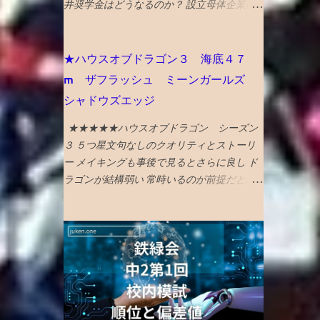
井奨学金はどうなるのか？ 設立母体企業的
成りの注文取り消し 結局塩漬け状態へ...
な船井電機の倒産（破産）で船井財団の海外
留学奨学金が打ち切りになることへの心配の
声があります。 ので、懸念点が該当するか
★ハウスオブドラゴン３ 海底４７
調べてみました。 主な懸念点としては、 ①
m ザフラッシュ ミーンガールズ
設立母体企業等から毎年、奨学金事業費を受
シャドウズエッジ
け取っていて、倒産により今後の 寄付金が
ゼロになると奨学金支給原資が無くなる の
★★★★★ハウスオブドラゴン シーズン
ではないか？ ②財団の基金で 船井電機の
３ ５つ星文句なしのクオリティとストーリ
株・社債を買っていないか ？ 船井財団のHP
ー メイキングも事後で見るとさらに良し ド
を調べてみると、 上記①に関しては、 財団
ラゴンが結構弱い 常時いるのが前提だと、
保有資産が113億円で、年間の利息・分配金
イロイロ対策も立てられてしまうな 武器や
収入が3億円、支出が4億円。年間1億円の赤
戦術は不意打ちが大事 ★★★★海底４７m
字ですが、 今後の寄付金が無くなっても、
サメに襲われるものだが、 意外と新鮮な行
当面は十分に運営できる基金を財団自らが保
き着く展開があってよい ★★★★海底４７
有 しています。 毎年の寄付金受け入れによ
m マヤの死の迷宮 続編 なんかみたこと
り運営されている柳井財団とは異なり、設立
ある気もしたが、 最後までエンタメ要素満
母体に頼らない財政基盤が構築されていま
載で楽しめる ★★★★ザ・フラッシュ タイ
す。 また、基金の目的外使用も法律により
ムトラベル系アクションの話。 直せるとこ