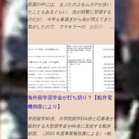
月1９日 オルカンは6月2６日 ナスダック100
部屋の中には、 まぶたの上をムカデが歩い
は7月6日 に強制買いが起きると思われる 今
たこともあるぐらい、 虫が頻繁に登場する
３％の浮動株が６％になるロックアップ解除
のだが、 今年も春過ぎから虫が増えてきた
の90日以内には、半分は売り 浮動株２０％
気がしたので、 フマキラーの お部屋の虫
になるロックアップ解除の180日以内には、
キラー ワンプッシュ この手のやつの効果
全部売ることとする 次の日思い直す。やっ
が体感できることはあまりないが、 これは
ぱりナスダック１００の強制買いの日に全売
効いている 千円以上とちょいと高めだが、
却しよう。 引けの３０分の前に１割。３０
この三週間ぐらいの体感で、クモやコバエな
分の前半後半で各４割。ひけなりで１割。
どの虫が減っている 今日はムカデが死んで
がいいと、AIがアドバイスしてくる。 その
いた
後、高値掴みした株価は低迷、 指数買い第
一波VTIの6月19日に気持ち持ち直し気味と
も言えなくないが、 さらに下落していき、6
海外留学奨学金が打ち切り？【船井電
月23日には初値も割り込む 第２波オルカン
機倒産により】
の6月26日も何も起きない 最後の望みナスダ
ック100の7月6日 引け成りセット 取得価格
学部留学30倍、大学院留学13.4倍と応募者が
での指値セット 引けの３０分前に起きて株
殺到する大型奨学金を66名に支給する船井
価をチェック ほぼ何も起きていない 損切り
財団。（2023 年度事業報告書による） ○船
する勇気も起きない株価の低迷具合で、引け