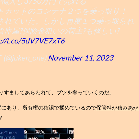
で輸入し3750万円で売れる
トカットのコンテナ２つを乗っ取り！
されていた。しかし再度１つ乗っ取られ
庫屋?保険金狙いの荷主?も怪しい?
s://t.co/5dV7VE7xT6
@juken_one)
November 11, 2023
りすましてあらわれて、ブツを奪っていくのだ。
庫にあり、所有権の確認で揉めているので
保管料が積みあが
？