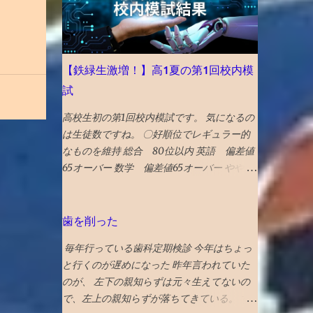
ェクトとして、 グラングリーン 大阪（公
貼った写真に何か埋め込まれていたのか、
園）を紹介。 ウォルドール・アストリアホ
htmlコードを貼り付けたので何か入ってい
テル、フォーシーズンズホテル、万博の開催
たのか と一瞬思ったが、 そもそも記事作成
のほか、進歩主義的都市としてLGBTQ＋の
画面に一切アクセスできないので、修正もで
【鉄緑生激増！】高1夏の第1回校内模
コミュニティセンターであるプライドセンタ
きないため、放置。 データ全部とんだと思
ーを紹介。 ギフトリンクなので全文読めま
試
いブルーな気分。 最近は見た映画の備忘録
す→ 2025年に行くべき52カ所の英語記事全
と化していたが、備忘録がなくなると困る。
高校生初の第1回校内模試です。 気になるの
文 〇2024年 3位 山口 また、NYタイムズ
ケチらずにワードプレスにしておくべきだっ
は生徒数ですね。 〇好順位でレギュラー的
HP画像に明示されている数字（下に引用し
たかと若干後悔 昼飯食いながらネットで調
なものを維持 総合 80位以内 英語 偏差値
ている山口の場合は...
べる どうやら、Googleのボットが自動で巡
65オーバー 数学 偏差値65オーバー やや数
回して判定していて、 大量の誤判定ロック
学の成績が良かったです。 高校からは、正
（削除）が５年に一回ぐらいおきるらしい
式には「レギュラークラス」という呼称では
再審査ボタンを押した １０時間後、２２時
ないですが、選抜クラスに入れました。 つ
歯を削った
過ぎ、メールが届いて ブログ復活させたと
まり、レギュラークラス的なものを維持した
の通知 急ぎ管理画面にアクセスし、バック
毎年行っている歯科定期検診 今年はちょっ
と言えます。 夏期講習を英数両方受講した
アップを出力・保存した
と行くのが遅めになった 昨年言われていた
のも、好要因でしょう。 なにしろ、応用ク
のが、 左下の親知らずは元々生えてないの
ラスの季節 講習は校内模試の過去問をやる
で、左上の親知らずが落ちてきている。 す
ので、受講した方が圧倒的に有利です。 〇