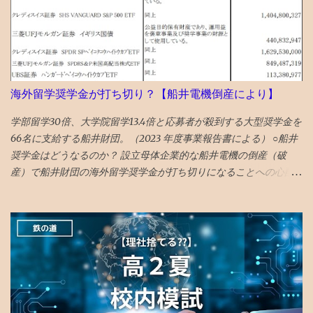
引け成りの注文取り消し 結局塩漬け状態へ...
海外留学奨学金が打ち切り？【船井電機倒産により】
学部留学30倍、大学院留学13.4倍と応募者が殺到する大型奨学金を
66名に支給する船井財団。（2023 年度事業報告書による） ○船井
奨学金はどうなるのか？ 設立母体企業的な船井電機の倒産（破
産）で船井財団の海外留学奨学金が打ち切りになることへの心配
の声があります。 ので、懸念点が該当するか調べてみました。 主
な懸念点としては、 ①設立母体企業等から毎年、奨学金事業費を
受け取っていて、倒産により今後の 寄付金がゼロになると奨学金
支給原資が無くなる のではないか？ ②財団の基金で 船井電機の
株・社債を買っていないか ？ 船井財団のHP を調べてみると、 上
記①に関しては、 財団保有資産が113億円で、年間の利息・分配金
収入が3億円、支出が4億円。年間1億円の赤字ですが、 今後の寄付
金が無くなっても、当面は十分に運営できる基金を財団自らが保