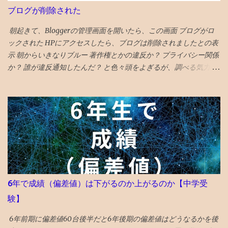
ブログが削除された
朝起きて、Bloggerの管理画面を開いたら、この画面 ブログがロ
ックされた HPにアクセスしたら、ブログは削除されましたとの表
示 朝からいきなりブルー 著作権とかの違反か？ プライバシー関係
か？ 誰が違反通知したんだ？ と色々頭をよぎるが、調べる気力が
わかない。 メールでの通知も来ていて、マルウェアのポリシー違
反とかいてある そんなものを作成する技術力もないのだが、 貼っ
た写真に何か埋め込まれていたのか、htmlコードを貼り付けたの
で何か入っていたのか と一瞬思ったが、 そもそも記事作成画面に
一切アクセスできないので、修正もできないため、放置。 データ
全部とんだと思いブルーな気分。 最近は見た映画の備忘録と化し
ていたが、備忘録がなくなると困る。 ケチらずにワードプレスに
しておくべきだったかと若干後悔 昼飯食いながらネットで調べる
どうやら、Googleのボットが自動で巡回して判定していて、 大量
6年で成績（偏差値）は下がるのか上がるのか【中学受
の誤判定ロック（削除）が５年に一回ぐらいおきるらしい 再審査
験】
ボタンを押した １０時間後、２２時過ぎ、メールが届いて ブログ
復活させたとの通知 急ぎ管理画面にアクセスし、バックアップを
6年前期に偏差値60台後半だと6年後期の偏差値はどうなるかを後
出力・保存した