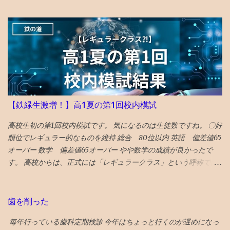
52 」か所に固定されたのは2014年から。） 〇2026年 17位 長
崎 核の脅威が再度クローズアップされた時流を踏まえ、完全に破
壊された広島と異なり、市中心部が幸運にも残された長崎を’粘り
強く立ち直る都市’として選出。 駅前再開発 の完成、大徳寺の 大
クス 、 カステラ本家 福砂屋 、 コーヒー富士男 のミルクセーキ、
ジャズ喫茶マイルストーン、 グラバー園 、梅ヶ枝 焼餅 きく水
を紹介。 46位 沖縄 国際イベントや災害復興の観点を踏まえて
選出される「５２箇所」なので、 火災から復興した 首里城 の秋の
【鉄緑生激増！】高1夏の第1回校内模試
再オープンを紹介。 秋まで待てない人は、 琉球ランタンフェステ
ィバル や 伊江島ゆり祭り へ！とのこと 全文読めるギフトリンク
高校生初の第1回校内模試です。 気になるのは生徒数ですね。 〇好
2026記事 〇2025年 30位 富山 出典：NYタイムズHP 2025年に
順位でレギュラー的なものを維持 総合 80位以内 英語 偏差値65
行くべき旅行先の 30番目に能登の玄関口 であり地震豪雨災害から
オーバー 数学 偏差値65オーバー やや数学の成績が良かったで
の復興として観光誘致を進めている 富山 がランクイン。 文化豊か
す。 高校からは、正式には「レギュラークラス」という呼称では
で飯うまく、すいてるよ！ との触れ込みです。 ガラス美術館 、
ないですが、選抜クラスに入れました。 つまり、レギュラークラ
おわら風の盆まつり、 富山城址公園 の他、 飲食スポットとしてワ
ス的なものを維持したと言えます。 夏期講習を英数両方受講した
インバーのアルプ、おでん屋さんの飛騨、カレー屋のスズキー
のも、好要因でしょう。 なにしろ、応用クラスの季節 講習は校内
歯を削った
マ、珈琲駅ブルートレイン、ジャズバーのハナミズキノヘヤを紹
模試の過去問をやる ので、受講した方が圧倒的に有利です。 〇高
介。 （下記ギフトリンクの記事中にグーグルマップへのリンクあ
毎年行っている歯科定期検診 今年はちょっと行くのが遅めになっ
校で塾生が激増！ 高校からの新規入塾で中3の校内模試時に比べて