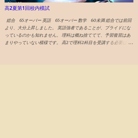
有 しています。 毎年の寄付金受け入れにより運営されている柳井
高2夏第1回校内模試
財団とは異なり、設立母体に頼らない財政基盤が構築されていま
す。 また、基金の目的外使用も法律により禁止されていますの
総合 65オーバー 英語 65オーバー 数学 60未満 総合では前回
で、母体企業の倒産による借金返済などに充てることも、（法律
より、大分上昇しました。 英語強者であることが、プライドにな
違反などの相当な不正行為が行われない限り）、不可能です。 上
っているのかも知れません。 理科は概ね捨ててて、予習復習はあ
記②に関しては、保有金額大きい順で 米国高配当株ETF、S＆
まりやっていない模様です。 高2で理科2科目を受講する必要はな
P500ETF、米5年国債・・・となっており、自社株買いみたいな
かったのかも知れません。 とにかく、数Ⅲもあるので、超過密ス
個別株に手を出している気配はありません 。 （出典： 船井財団の
ケジュールです。 理科は高3の1年で完成する説に賭ける作戦なの
HP ） イギリス国債もありますが、米ETFと米国債が中心で、 円安
でしょう。 数学や理科のバランスが気になりますが、もはや会話
を予見していたかのような素晴らしいファンドマネジメント で
もないので、見守るのみです。 というか、そんな心配親がしなく
す！ 支出が米国の授業料や生活費なので、足をあわせておくのは
ても、鉄の先生たちが、アドバイスしているようなのは、鉄の家
金融のプロには定番の考えだとは思いますが、タコつぼな運営に
庭あて報告書を見ても伝わってきました。 この段階になると、 学
なりがちなイチ公益法人がキチンと実行できているのはガバナン
習戦略のアドバイスは塾の仕事 ですね。
スに信頼がおけます。 安心して、学業等に励むことができそうで
す。