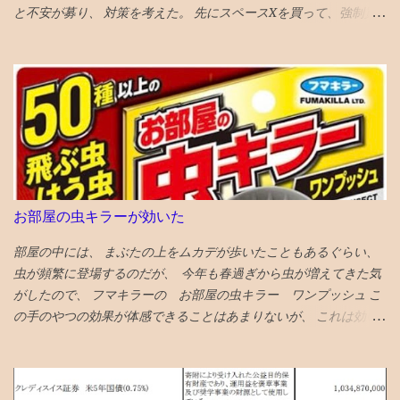
と不安が募り、 対策を考えた。 先にスペースXを買って、強制買
が、意地悪になる可能性はある あからさまな敵を作りすぎるのも
いの効果を打ち消そうと思い、 待機資金で購入。ついでに、もっ
よくない ★★★★シャドウズエッジ 筋書きも結構展開があっっ
と買いたくなり、売却銘柄を思慮 NISAのベイルを損切り・手放す
て、 単なるジャッキーチェーンのカンフー映画よりも深い
ことにした とりあえず、税金も手数料も払わずにすむのが、心理
★★★★アンチャーテッド なんか昔見たことあるので、２回目だ
的に銘柄入れ替えにやさしい し、上昇の見込みも薄いので。 が、
とワクワク感が薄れてる ★★★スチュアート・宇宙救出失敗の法
６％ぐらいの高配当株なので、全売却の勇気もない。NISAだし。
則 ビックバンセオリーのスピンオフコメディ ビックバンセオリー
VTIとラッセル1000は6月1９日 オルカンは6月2６日 ナスダック
はある程度見ておいた方が楽しめる 「中島淳」 面白い話と、よく
100は7月6日 に強制買いが起きると思われる 今３％の浮動株が
わからない話が混在している短編集 李陵など中国の古典を題材に
６％になるロックアップ解除の90日以内には、半分は売り 浮動株
し運命に逆らえない人の姿を描いたのが面白め
２０％になるロックアップ解除の180日以内には、全部売ることと
お部屋の虫キラーが効いた
する 次の日思い直す。やっぱりナスダック１００の強制買いの日
に全売却しよう。 引けの３０分の前に１割。３０分の前半後半で
部屋の中には、 まぶたの上をムカデが歩いたこともあるぐらい、
各４割。ひけなりで１割。 がいいと、AIがアドバイスしてくる。
虫が頻繁に登場するのだが、 今年も春過ぎから虫が増えてきた気
その後、高値掴みした株価は低迷、 指数買い第一波VTIの6月19日
がしたので、 フマキラーの お部屋の虫キラー ワンプッシュ こ
に気持ち持ち直し気味とも言えなくないが、 さらに下落してい
の手のやつの効果が体感できることはあまりないが、 これは効い
き、6月23日には初値も割り込む 第２波オルカンの6月26日も何も
ている 千円以上とちょいと高めだが、 この三週間ぐらいの体感
起きない 最後の望みナスダック100の7月6日 引け成りセット 取得
で、クモやコバエなどの虫が減っている 今日はムカデが死んでい
価格での指値セット 引けの３０分前に起きて株価をチェック ほぼ
た
何も起きていない 損切りする勇気も起きない株価の低迷具合で、