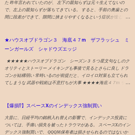
り） NYタイムズ紙は選出にあたり、国際イベント開催や災害復興
た 昨年言われていたのが、 左下の親知らずは元々生えてないの
受験者が 400人 増えました！ でも、みたことある名前ばかりで成
の観点を踏まえているとのことです。 38位 大阪 食と商のまち
で、左上の親知らずが落ちてきている。 すると、手前の奥歯との
績優秀上位メンバーは固定してます。 高校入塾からの「いきなり
大阪の革新的プロジェクトとして、 グラングリーン 大阪（公園）
間に段差ができて、隙間に挟まりやすくなるという症状が生じて
30傑」は厳しそうです。 継続が重要です。
を紹介。 ウォルドール・アストリアホテル、フォーシーズンズホ
いた。 対応策は、段差がなくなるように１ミリ程度削る というこ
テル、万博の開催のほか、進歩主義的都市としてLGBTQ＋のコミ
とだっが、 せっかくの生きてる歯を削るのに躊躇して、１年様子
ュニティセンターであるプライドセンターを紹介。 ギフトリンク
見した 年をとってくると移植に使えなくなり、噛み合わせに役立
★ハウスオブドラゴン３ 海底４７m ザフラッシュ ミ
なので全文読めます→ 2025年に行くべき52カ所の英語記事全文 〇
っていない親知らずの利用価値も低下してくるので、将来的には
ーンガールズ シャドウズエッジ
2024年 3位 山口 また、NYタイムズHP画像に明示されている数
さらに削るとか、抜歯に至るのもやむを得ないと考えれば、 段差
字（下に引用している山口の場合は...
をなくすために、歯を削るのもそんなに侵襲性が高い措置でもな
★★★★★ハウスオブドラゴン シーズン３ ５つ星文句なしのク
くなってくる ので、１ミリぐらい親知らずを削ってもらい、手前
オリティとストーリー メイキングも事後で見るとさらに良し ドラ
の奥歯との段差をなくした ２食ほど食べてみたが、挟まらなくな
ゴンが結構弱い 常時いるのが前提だと、イロイロ対策も立てられ
った 成功♪ なお、段差無くす作戦がダメだったら、 次策は周囲を
てしまうな 武器や戦術は不意打ちが大事 ★★★★海底４７m サメ
削って被せ物をして隙間を無くすという処置、 それでもダメにな
に襲われるものだが、 意外と新鮮な行き着く展開があってよい
ったら抜歯処置 という選択肢があるとのこと
★★★★海底４７m マヤの死の迷宮 続編 なんかみたことある
気もしたが、 最後までエンタメ要素満載で楽しめる ★★★★ザ・
【爆損⁉︎】スペースXのインデックス強制買い
フラッシュ タイムトラベル系アクションの話。 直せるところと直
大昔に、日経平均の銘柄入れ替えの影響で、インデックス投資に
せない運命が哀しい ★ボーイキルズワールド ポイントが余ってい
ついては、手痛い損失を被ったトラウマがある。 スペースXのイン
たので４００P使ってしまったが、駄作 星４つにつられてみてしま
デックス強制買いで、 QQQM保有者は損させられるのではないか
ったが、失敗した。 ★★★★ミーンガールズ 条件が整えば、誰も