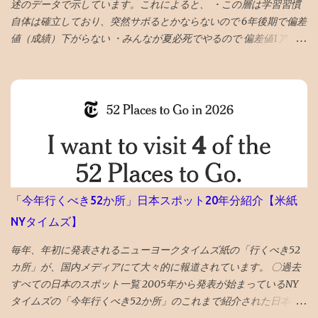
述のデータで示しています。これによると、 ・この層は学習習慣
自体は確立しており、突然サボるとかならないので 6年後期で偏差
値（成績）下がらない ・みんなが夏必死でやるので 偏差値1アップ
が平均 値 ・そういうなかで 偏差値3アップは爆上げ!これに成功す
る受験生は数% ・持ち偏差値が５上がるのはあり得ない ・後期模
試は難化するので頭打ちだった層が高偏差値出しやすくなるとい
うのも定説なので、前期67と68の差は大きいかも タイトルへの回
答としては、「偏差値１上がる」です。 ◆6年前期平均偏差値が
68以上だった者の後期平均偏差値 73→74 72→73 71→73 70→73
70→70 69→72 69→70 68→72 68→72 68→70 68→69 68→69 ◆6
年前期平均偏差値67の人の6年後期の平均偏差値の実例 67→70
67→69 67→68 67→68 67→68 67→68 67→67 67→67 67→67
「今年行くべき52か所」日本スポット20年分紹介【米紙
67→67 67→67 昔塾から得た無作為抽出データです。例年こんな感
NYタイムズ】
じかと 「 4年夏入塾偏差値42から1年間で成績どうなるか」 へ
毎年、年初に発表されるニューヨークタイムズ紙の「行くべき52
カ所」が、国内メディアにて大々的に報道されています。 〇過去
すべての日本のスポット一覧 2005年から発表が始まっているNY
タイムズの「今年行くべき52か所」のこれまで紹介された日本の
スポットを一覧で振り返ってみました。 （1年間の週の数である「