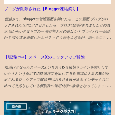
ました） あくまで、仮想であり、実際には推定収益額が8千円に到
67→69 67→68 67→68 67→68 67→68 67→67 67→67 67→67
ブログが削除された【Blogger凍結祭り】
達しないと、1円たりとももらえず、実際の収入になりません。 軽
67→67 67→67 昔塾から得た無作為抽出データです。例年こんな感
く何年もかかるペースです。 過労死基準を超える時間を投入。仮
じかと 「 4年夏入塾偏差値42から1年間で成績どうなるか」 へ
朝起きて、Bloggerの管理画面を開いたら、この画面 ブログがロ
想 時給4円 ぐらい⁈ 労働というよりも、 趣味の時間orネット社会
ックされた HPにアクセスしたら、ブログは削除されましたとの表
を学ぶ...
示 朝からいきなりブルー 著作権とかの違反か？ プライバシー関係
か？ 誰が違反通知したんだ？ と色々頭をよぎるが、調べる気力が
わかない。 メールでの通知も来ていて、マルウェアのポリシー違
反とかいてある そんなものを作成する技術力もないのだが、 貼っ
た写真に何か埋め込まれていたのか、htmlコードを貼り付けたの
【塩漬け中】スペースXのロックアップ解除
で何か入っていたのか と一瞬思ったが、 そもそも記事作成画面に
塩漬けとなったスペースX いちおう15％損切りラインを実行して
一切アクセスできないので、修正もできないため、放置。 データ
いたらという仮定での指値注文を出してある 市場に大量の株が放
全部とんだと思いブルーな気分。 最近は見た映画の備忘録と化し
出されるロックアップ解除初回の８月６日が迫る インデックスに
ていたが、備忘録がなくなると困る。 ケチらずにワードプレスに
比べて見劣りしている個別株の運用成績の象徴となってしまった
しておくべきだったかと若干後悔 昼飯食いながらネットで調べる
インデックスへの資金シフトは進めているが、 個別株の楽しさを
どうやら、Googleのボットが自動で巡回して判定していて、 大量
完全に捨てられない すると、１銘柄あたり総資産の2%をリミット
の誤判定ロック（削除）が５年に一回ぐらいおきるらしい 再審査
にするのがいいかと思い始める ８月６日&７日が過ぎた 思ったよ
ボタンを押した １０時間後、２２時過ぎ、メールが届いて ブログ
り、ロックアップ解除の投げ売りは少なくて、 IPO価格程度には回
復活させたとの通知 急ぎ管理画面にアクセスし、バックアップを