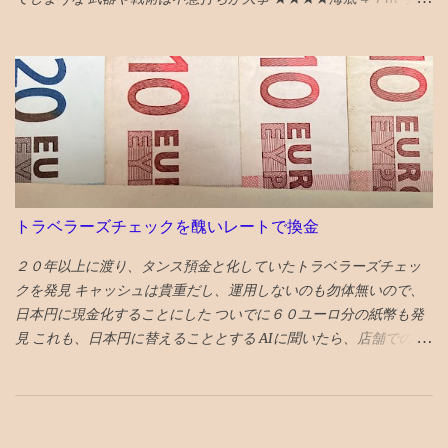
削って被せ物をして隙間を無くすという処置、 それでもダメにな
に襲われるものだが、 意外と新鮮な行き着く展開があってよい
ったら抜歯処置 という選択肢があるとのこと
★★★★海底４７m マヤの死の迷宮 続編 なんかみたことある
気もしたが、 最後までエンタメ要素満載で楽しめる ★★★★ザ・
フラッシュ タイムトラベル系アクションの話。 直せるところと直
せない運命が哀しい ★ボーイキルズワールド ポイントが余ってい
たので４００P使ってしまったが、駄作 星４つにつられてみてしま
ったが、失敗した。 ★★★★ミーンガールズ 条件が整えば、誰も
が、意地悪になる可能性はある あからさまな敵を作りすぎるのも
よくない ★★★★シャドウズエッジ 筋書きも結構展開があっっ
トラベラーズチェックを醜いレートで換金
て、 単なるジャッキーチェーンのカンフー映画よりも深い
★★★★アンチャーテッド なんか昔見たことあるので、２回目だ
２０年以上に渡り、タンス預金と化していたトラベラーズチェッ
とワクワク感が薄れてる ★★★スチュアート・宇宙救出失敗の法
クを発見 キャッシュは貴重だし、運用しないのも勿体無いので、
則 ビックバンセオリーのスピンオフコメディ ビックバンセオリー
日本円に現金化することにした ついでに６０ユーロ分の紙幣も発
はある程度見ておいた方が楽しめる 「中島淳」 面白い話と、よく
見 これも、日本円に替えることとする AIに聞いたら、店舗でのト
わからない話が混在している短編集 李陵など中国の古典を題材に
ラベラーズチェックの両替はやっていないと！！！ でもググって
し運命に逆らえない人の姿を描いたのが面白め
みたら、アメックスのHPからトラべレックスという会社のHPに誘
導され、 主要駅に店舗があり、TCの買取をしてそうであったの
で、翌朝向かった HPみるだけでも、レートが醜い １ユーロ１８５