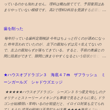
行くべき旅行先の 30番目に能登の玄関口 であり地震豪雨災害から
っているのかも知れません。 理科は概ね捨ててて、予習復習はあ
の復興として観光誘致を進めている 富山 がランクイン。 文化豊か
まりやっていない模様です。 高2で理科2科目を受講する必要はな
で飯うまく、すいてるよ！ との触れ込みです。 ガラス美術館 、
かったのかも知れません。 とにかく、数Ⅲもあるので、超過密ス
おわら風の盆まつり、 富山城址公園 の他、 飲食スポットとしてワ
ケジュールです。 理科は高3の1年で完成する説に賭ける作戦なの
インバーのアルプ、おでん屋さんの飛騨、カレー屋のスズキー
でしょう。 数学や理科のバランスが気になりますが、もはや会話
歯を削った
マ、珈琲駅ブルートレイン、ジャズバーのハナミズキノヘヤを紹
もないので、見守るのみです。 というか、そんな心配親がしなく
介。 （下記ギフトリンクの記事中にグーグルマップへのリンクあ
毎年行っている歯科定期検診 今年はちょっと行くのが遅めになっ
ても、鉄の先生たちが、アドバイスしているようなのは、鉄の家
り） NYタイムズ紙は選出にあたり、国際イベント開催や災害復興
た 昨年言われていたのが、 左下の親知らずは元々生えてないの
庭あて報告書を見ても伝わってきました。 この段階になると、 学
の観点を踏まえているとのことです。 38位 大阪 食と商のまち
で、左上の親知らずが落ちてきている。 すると、手前の奥歯との
習戦略のアドバイスは塾の仕事 ですね。
大阪の革新的プロジェクトとして、 グラングリーン 大阪（公園）
間に段差ができて、隙間に挟まりやすくなるという症状が生じて
を紹介。 ウォルドール・アストリアホテル、フォーシーズンズホ
いた。 対応策は、段差がなくなるように１ミリ程度削る というこ
テル、万博の開催のほか、進歩主義的都市としてLGBTQ＋のコミ
とだっが、 せっかくの生きてる歯を削るのに躊躇して、１年様子
ュニティセンターであるプライドセンターを紹介。 ギフトリンク
見した 年をとってくると移植に使えなくなり、噛み合わせに役立
★ハウスオブドラゴン３ 海底４７m ザフラッシュ ミ
なので全文読めます→ 2025年に行くべき52カ所の英語記事全文 〇
っていない親知らずの利用価値も低下してくるので、将来的には
ーンガールズ シャドウズエッジ
2024年 3位 山口 また、NYタイムズHP画像に明示されている数
さらに削るとか、抜歯に至るのもやむを得ないと考えれば、 段差
字（下に引用している山口の場合は...
をなくすために、歯を削るのもそんなに侵襲性が高い措置でもな
★★★★★ハウスオブドラゴン シーズン３ ５つ星文句なしのク
くなってくる ので、１ミリぐらい親知らずを削ってもらい、手前
オリティとストーリー メイキングも事後で見るとさらに良し ドラ
の奥歯との段差をなくした ２食ほど食べてみたが、挟まらなくな
ゴンが結構弱い 常時いるのが前提だと、イロイロ対策も立てられ
った 成功♪ なお、段差無くす作戦がダメだったら、 次策は周囲を
てしまうな 武器や戦術は不意打ちが大事 ★★★★海底４７m サメ