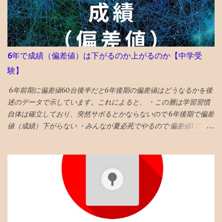
もこのぐらいらしいので、特段の問題なしと推測。 〇検索流入は
5％ ・前月はツイッターXから流入が6割、ブログ村等から4割、検
索流入ほぼ無し →ツイッターX6割弱、ブログ村2割、ブックマー
ク2割、 検索5% 検索流入も直近のデータでは1割 を超えてきてい
ますので、今後に期待します。 「3ヶ月を過ぎると検索流入が増え
6年で成績（偏差値）は下がるのか上がるのか【中学受
る」と言われています。 ・前月はスマホ75％パソコン23%タブレ
験】
ット2% → スマホ86% パソコン12%タブレット1％ スマホの割合が
増えた。 ・前月の米中他海外アクセスは2割程度 → 海外アクセス
6年前期に偏差値60台後半だと6年後期の偏差値はどうなるかを後
は1割 ちょっと程度へ。 アメリカ、ドイツ、オランダ、フランスの
述のデータで示しています。これによると、 ・この層は学習習慣
順番でアクセスが多い。 データは特記なければグーグルアナリテ
自体は確立しており、突然サボるとかならないので 6年後期で偏差
ィクスです。 今月はぷちSNSバズの記事もありました。 大体の人
値（成績）下がらない ・みんなが夏必死でやるので 偏差値1アップ
が1ヶ月目で30記事創るので、2ヶ月目にはどれかがバスになると
が平均 値 ・そういうなかで 偏差値3アップは爆上げ!これに成功す
いうことだと思います 最初の3ヶ月は月1000人で4千PVぐらいとい
る受験生は数% ・持ち偏差値が５上がるのはあり得ない ・後期模
う印象なので、概ね、自分では満足できる成果と捉えています。
試は難化するので頭打ちだった層が高偏差値出しやすくなるとい
また、 7記事位をリライト しました。 やはり、 初期の記事は見る
うのも定説なので、前期67と68の差は大きいかも タイトルへの回
のも恥ずかしいレベル です。 恥を忍んで？、恥をさらしなが
答としては、「偏差値１上がる」です。 ◆6年前期平均偏差値が
ら？、改善作業を続けます。 〇仮想収入はコイン程度！ 収入：ア
68以上だった者の後期平均偏差値 73→74 72→73 71→73 70→73
ドセンス「 推定収益額」が「コイン 」円でした。 （「金額明記の
70→70 69→72 69→70 68→72 68→72 68→70 68→69 68→69 ◆6
ブログは成長しない説」も多々目にしたので多少ボカすことにし
年前期平均偏差値67の人の6年後期の平均偏差値の実例 67→70