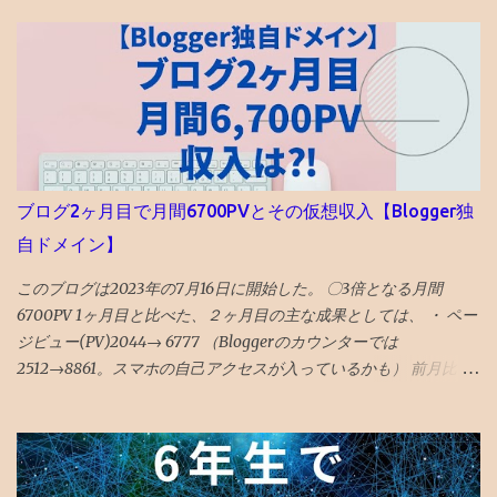
ブログ2ヶ月目で月間6700PVとその仮想収入【Blogger独
自ドメイン】
このブログは2023年の7月16日に開始した。 〇3倍となる月間
6700PV 1ヶ月目と比べた、２ヶ月目の主な成果としては、 ・ ペー
ジビュー(PV)2044→ 6777 （Bloggerのカウンターでは
2512→8861。スマホの自己アクセスが入っているかも） 前月比 P
Ｖ3倍 と順調な伸び。 ・ ユーザー数545人→ 2839人 前月比 ユーザ
ー数5倍 と順調な伸び。 ・ 平均滞在時間3分57秒→ 1分44秒 減った
ように見えるが、先月分には自己アクセス分がカウントされてい
たので、もともとこの程度の滞在時間だったと推測。 類似ブログ