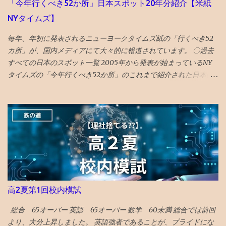
「今年行くべき52か所」日本スポット20年分紹介【米紙
NYタイムズ】
毎年、年初に発表されるニューヨークタイムズ紙の「行くべき52
カ所」が、国内メディアにて大々的に報道されています。 〇過去
すべての日本のスポット一覧 2005年から発表が始まっているNY
タイムズの「今年行くべき52か所」のこれまで紹介された日本の
スポットを一覧で振り返ってみました。 （1年間の週の数である「
52 」か所に固定されたのは2014年から。） 〇2026年 17位 長
崎 核の脅威が再度クローズアップされた時流を踏まえ、完全に破
壊された広島と異なり、市中心部が幸運にも残された長崎を’粘り
強く立ち直る都市’として選出。 駅前再開発 の完成、大徳寺の 大
クス 、 カステラ本家 福砂屋 、 コーヒー富士男 のミルクセーキ、
ジャズ喫茶マイルストーン、 グラバー園 、梅ヶ枝 焼餅 きく水
を紹介。 46位 沖縄 国際イベントや災害復興の観点を踏まえて
選出される「５２箇所」なので、 火災から復興した 首里城 の秋の
高2夏第1回校内模試
再オープンを紹介。 秋まで待てない人は、 琉球ランタンフェステ
ィバル や 伊江島ゆり祭り へ！とのこと 全文読めるギフトリンク
総合 65オーバー 英語 65オーバー 数学 60未満 総合では前回
2026記事 〇2025年 30位 富山 出典：NYタイムズHP 2025年に
より、大分上昇しました。 英語強者であることが、プライドにな