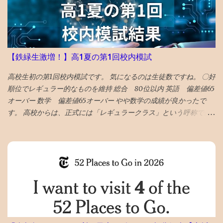
復。 引き続き塩漬けにします
出力・保存した
【鉄緑生激増！】高1夏の第1回校内模試
高校生初の第1回校内模試です。 気になるのは生徒数ですね。 〇好
順位でレギュラー的なものを維持 総合 80位以内 英語 偏差値65
オーバー 数学 偏差値65オーバー やや数学の成績が良かったで
す。 高校からは、正式には「レギュラークラス」という呼称では
ないですが、選抜クラスに入れました。 つまり、レギュラークラ
ス的なものを維持したと言えます。 夏期講習を英数両方受講した
のも、好要因でしょう。 なにしろ、応用クラスの季節 講習は校内
模試の過去問をやる ので、受講した方が圧倒的に有利です。 〇高
校で塾生が激増！ 高校からの新規入塾で中3の校内模試時に比べて
受験者が 400人 増えました！ でも、みたことある名前ばかりで成
績優秀上位メンバーは固定してます。 高校入塾からの「いきなり
30傑」は厳しそうです。 継続が重要です。