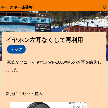
スキップしてメイン コンテンツに移動
スキー🏂受験
イヤホン左耳なくして再利用
テック
家族がソニーイヤホンＷF-1000XM5の左耳を紛失し
ました
↓
新たに１セット購入