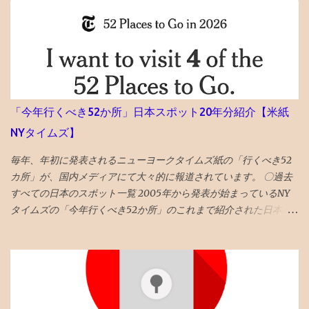
試は難化するので頭打ちだった層が高偏差値出しやすくなるとい
うのも定説なので、前期67と68の差は大きいかも タイトルへの回
答としては、「偏差値１上がる」です。 ◆6年前期平均偏差値が
68以上だった者の後期平均偏差値 73→74 72→73 71→73 70→73
70→70 69→72 69→70 68→72 68→72 68→70 68→69 68→69 ◆6
年前期平均偏差値67の人の6年後期の平均偏差値の実例 67→70
67→69 67→68 67→68 67→68 67→68 67→67 67→67 67→67
「今年行くべき52か所」日本スポット20年分紹介【米紙
67→67 67→67 昔塾から得た無作為抽出データです。例年こんな感
NYタイムズ】
じかと 「 4年夏入塾偏差値42から1年間で成績どうなるか」 へ
毎年、年初に発表されるニューヨークタイムズ紙の「行くべき52
カ所」が、国内メディアにて大々的に報道されています。 〇過去
すべての日本のスポット一覧 2005年から発表が始まっているNY
タイムズの「今年行くべき52か所」のこれまで紹介された日本の
スポットを一覧で振り返ってみました。 （1年間の週の数である「
52 」か所に固定されたのは2014年から。） 〇2026年 17位 長
崎 核の脅威が再度クローズアップされた時流を踏まえ、完全に破
壊された広島と異なり、市中心部が幸運にも残された長崎を’粘り
強く立ち直る都市’として選出。 駅前再開発 の完成、大徳寺の 大