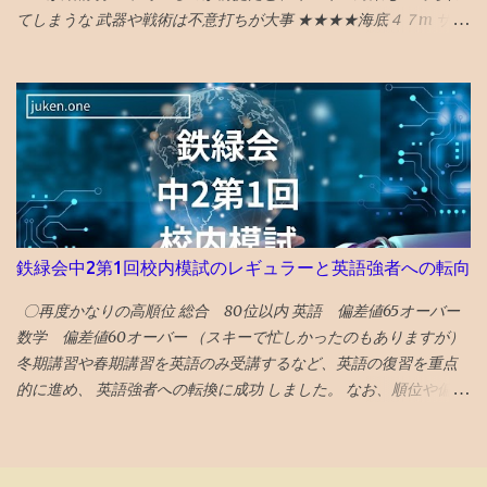
有 しています。 毎年の寄付金受け入れにより運営されている柳井
てしまうな 武器や戦術は不意打ちが大事 ★★★★海底４７m サメ
財団とは異なり、設立母体に頼らない財政基盤が構築されていま
に襲われるものだが、 意外と新鮮な行き着く展開があってよい
す。 また、基金の目的外使用も法律により禁止されていますの
★★★★海底４７m マヤの死の迷宮 続編 なんかみたことある
で、母体企業の倒産による借金返済などに充てることも、（法律
気もしたが、 最後までエンタメ要素満載で楽しめる ★★★★ザ・
違反などの相当な不正行為が行われない限り）、不可能です。 上
フラッシュ タイムトラベル系アクションの話。 直せるところと直
記②に関しては、保有金額大きい順で 米国高配当株ETF、S＆
せない運命が哀しい ★ボーイキルズワールド ポイントが余ってい
P500ETF、米5年国債・・・となっており、自社株買いみたいな
たので４００P使ってしまったが、駄作 星４つにつられてみてしま
個別株に手を出している気配はありません 。 （出典： 船井財団の
ったが、失敗した。 ★★★★ミーンガールズ 条件が整えば、誰も
HP ） イギリス国債もありますが、米ETFと米国債が中心で、 円安
が、意地悪になる可能性はある あからさまな敵を作りすぎるのも
を予見していたかのような素晴らしいファンドマネジメント で
よくない ★★★★シャドウズエッジ 筋書きも結構展開があっっ
鉄緑会中2第1回校内模試のレギュラーと英語強者への転向
す！ 支出が米国の授業料や生活費なので、足をあわせておくのは
て、 単なるジャッキーチェーンのカンフー映画よりも深い
金融のプロには定番の考えだとは思いますが、タコつぼな運営に
★★★★アンチャーテッド なんか昔見たことあるので、２回目だ
〇再度かなりの高順位 総合 80位以内 英語 偏差値65オーバー
なりがちなイチ公益法人がキチンと実行できているのはガバナン
とワクワク感が薄れてる ★★★スチュアート・宇宙救出失敗の法
数学 偏差値60オーバー （スキーで忙しかったのもありますが）
スに信頼がおけます。 安心して、学業等に励むことができそうで
則 ビックバンセオリーのスピンオフコメディ ビックバンセオリー
冬期講習や春期講習を英語のみ受講するなど、英語の復習を重点
す。
はある程度見ておいた方が楽しめる 「中島淳」 面白い話と、よく
的に進め、 英語強者への転換に成功 しました。 なお、順位や偏差
わからない話が混在している短編集 李陵など中国の古典を題材に
値は代々木1拠点のみで算出（関西とは分けて算出）されていま
し運命に逆らえない人の姿を描いたのが面白め
す。 関西の塾生とは平均点は概ね同じ。5点ぐらい違う時もありま
したが、10点とか離れることはなかったと思います。 （平均点や