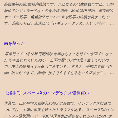
ュニティセンターであるプライドセンターを紹介。 ギフトリンク
ボタンを押した １０時間後、２２時過ぎ、メールが届いて ブログ
高校生初の第1回校内模試です。 気になるのは生徒数ですね。 〇好
なので全文読めます→ 2025年に行くべき52カ所の英語記事全文 〇
復活させたとの通知 急ぎ管理画面にアクセスし、バックアップを
順位でレギュラー的なものを維持 総合 80位以内 英語 偏差値65
2024年 3位 山口 また、NYタイムズHP画像に明示されている数
出力・保存した
オーバー 数学 偏差値65オーバー やや数学の成績が良かったで
字（下に引用している山口の場合は...
す。 高校からは、正式には「レギュラークラス」という呼称では
ないですが、選抜クラスに入れました。 つまり、レギュラークラ
ス的なものを維持したと言えます。 夏期講習を英数両方受講した
のも、好要因でしょう。 なにしろ、応用クラスの季節 講習は校内
歯を削った
模試の過去問をやる ので、受講した方が圧倒的に有利です。 〇高
毎年行っている歯科定期検診 今年はちょっと行くのが遅めになっ
校で塾生が激増！ 高校からの新規入塾で中3の校内模試時に比べて
た 昨年言われていたのが、 左下の親知らずは元々生えてないの
受験者が 400人 増えました！ でも、みたことある名前ばかりで成
で、左上の親知らずが落ちてきている。 すると、手前の奥歯との
績優秀上位メンバーは固定してます。 高校入塾からの「いきなり
間に段差ができて、隙間に挟まりやすくなるという症状が生じて
30傑」は厳しそうです。 継続が重要です。
いた。 対応策は、段差がなくなるように１ミリ程度削る というこ
とだっが、 せっかくの生きてる歯を削るのに躊躇して、１年様子
見した 年をとってくると移植に使えなくなり、噛み合わせに役立
【爆損⁉︎】スペースXのインデックス強制買い
っていない親知らずの利用価値も低下してくるので、将来的には
大昔に、日経平均の銘柄入れ替えの影響で、インデックス投資に
さらに削るとか、抜歯に至るのもやむを得ないと考えれば、 段差
ついては、手痛い損失を被ったトラウマがある。 スペースXのイン
をなくすために、歯を削るのもそんなに侵襲性が高い措置でもな
デックス強制買いで、 QQQM保有者は損させられるのではないか
くなってくる ので、１ミリぐらい親知らずを削ってもらい、手前