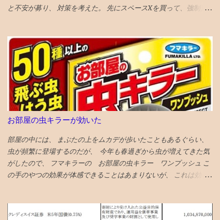
と不安が募り、 対策を考えた。 先にスペースXを買って、強制買
の奥歯との段差をなくした ２食ほど食べてみたが、挟まらなくな
いの効果を打ち消そうと思い、 待機資金で購入。ついでに、もっ
った 成功♪ なお、段差無くす作戦がダメだったら、 次策は周囲を
と買いたくなり、売却銘柄を思慮 NISAのベイルを損切り・手放す
削って被せ物をして隙間を無くすという処置、 それでもダメにな
ことにした とりあえず、税金も手数料も払わずにすむのが、心理
ったら抜歯処置 という選択肢があるとのこと
的に銘柄入れ替えにやさしい し、上昇の見込みも薄いので。 が、
６％ぐらいの高配当株なので、全売却の勇気もない。NISAだし。
VTIとラッセル1000は6月1９日 オルカンは6月2６日 ナスダック
100は7月6日 に強制買いが起きると思われる 今３％の浮動株が
６％になるロックアップ解除の90日以内には、半分は売り 浮動株
２０％になるロックアップ解除の180日以内には、全部売ることと
お部屋の虫キラーが効いた
する 次の日思い直す。やっぱりナスダック１００の強制買いの日
に全売却しよう。 引けの３０分の前に１割。３０分の前半後半で
部屋の中には、 まぶたの上をムカデが歩いたこともあるぐらい、
各４割。ひけなりで１割。 がいいと、AIがアドバイスしてくる。
虫が頻繁に登場するのだが、 今年も春過ぎから虫が増えてきた気
その後、高値掴みした株価は低迷、 指数買い第一波VTIの6月19日
がしたので、 フマキラーの お部屋の虫キラー ワンプッシュ こ
に気持ち持ち直し気味とも言えなくないが、 さらに下落してい
の手のやつの効果が体感できることはあまりないが、 これは効い
き、6月23日には初値も割り込む 第２波オルカンの6月26日も何も
ている 千円以上とちょいと高めだが、 この三週間ぐらいの体感
起きない 最後の望みナスダック100の7月6日 引け成りセット 取得
で、クモやコバエなどの虫が減っている 今日はムカデが死んでい
価格での指値セット 引けの３０分前に起きて株価をチェック ほぼ
た