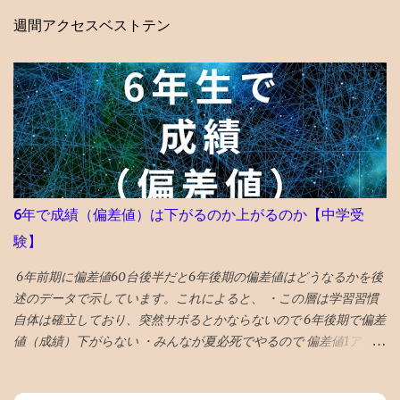
週間アクセスベストテン
6年で成績（偏差値）は下がるのか上がるのか【中学受
験】
6年前期に偏差値60台後半だと6年後期の偏差値はどうなるかを後
述のデータで示しています。これによると、 ・この層は学習習慣
自体は確立しており、突然サボるとかならないので 6年後期で偏差
値（成績）下がらない ・みんなが夏必死でやるので 偏差値1アップ
が平均 値 ・そういうなかで 偏差値3アップは爆上げ!これに成功す
る受験生は数% ・持ち偏差値が５上がるのはあり得ない ・後期模