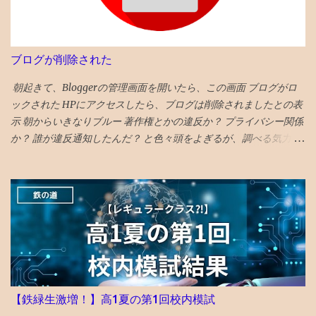
クス 、 カステラ本家 福砂屋 、 コーヒー富士男 のミルクセーキ、
ジャズ喫茶マイルストーン、 グラバー園 、梅ヶ枝 焼餅 きく水
を紹介。 46位 沖縄 国際イベントや災害復興の観点を踏まえて
選出される「５２箇所」なので、 火災から復興した 首里城 の秋の
ブログが削除された
再オープンを紹介。 秋まで待てない人は、 琉球ランタンフェステ
ィバル や 伊江島ゆり祭り へ！とのこと 全文読めるギフトリンク
朝起きて、Bloggerの管理画面を開いたら、この画面 ブログがロ
2026記事 〇2025年 30位 富山 出典：NYタイムズHP 2025年に
ックされた HPにアクセスしたら、ブログは削除されましたとの表
行くべき旅行先の 30番目に能登の玄関口 であり地震豪雨災害から
示 朝からいきなりブルー 著作権とかの違反か？ プライバシー関係
の復興として観光誘致を進めている 富山 がランクイン。 文化豊か
か？ 誰が違反通知したんだ？ と色々頭をよぎるが、調べる気力が
で飯うまく、すいてるよ！ との触れ込みです。 ガラス美術館 、
わかない。 メールでの通知も来ていて、マルウェアのポリシー違
おわら風の盆まつり、 富山城址公園 の他、 飲食スポットとしてワ
反とかいてある そんなものを作成する技術力もないのだが、 貼っ
インバーのアルプ、おでん屋さんの飛騨、カレー屋のスズキー
た写真に何か埋め込まれていたのか、htmlコードを貼り付けたの
マ、珈琲駅ブルートレイン、ジャズバーのハナミズキノヘヤを紹
で何か入っていたのか と一瞬思ったが、 そもそも記事作成画面に
介。 （下記ギフトリンクの記事中にグーグルマップへのリンクあ
一切アクセスできないので、修正もできないため、放置。 データ
り） NYタイムズ紙は選出にあたり、国際イベント開催や災害復興
全部とんだと思いブルーな気分。 最近は見た映画の備忘録と化し
の観点を踏まえているとのことです。 38位 大阪 食と商のまち
ていたが、備忘録がなくなると困る。 ケチらずにワードプレスに
大阪の革新的プロジェクトとして、 グラングリーン 大阪（公園）
しておくべきだったかと若干後悔 昼飯食いながらネットで調べる
を紹介。 ウォルドール・アストリアホテル、フォーシーズンズホ
どうやら、Googleのボットが自動で巡回して判定していて、 大量
【鉄緑生激増！】高1夏の第1回校内模試
テル、万博の開催のほか、進歩主義的都市としてLGBTQ＋のコミ
の誤判定ロック（削除）が５年に一回ぐらいおきるらしい 再審査