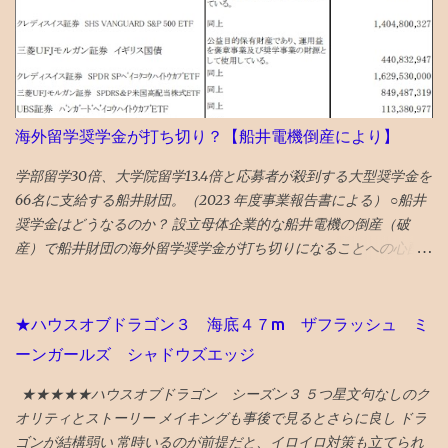
何も起きていない 損切りする勇気も起きない株価の低迷具合で、
引け成りの注文取り消し 結局塩漬け状態へ...
海外留学奨学金が打ち切り？【船井電機倒産により】
学部留学30倍、大学院留学13.4倍と応募者が殺到する大型奨学金を
66名に支給する船井財団。（2023 年度事業報告書による） ○船井
奨学金はどうなるのか？ 設立母体企業的な船井電機の倒産（破
産）で船井財団の海外留学奨学金が打ち切りになることへの心配
の声があります。 ので、懸念点が該当するか調べてみました。 主
な懸念点としては、 ①設立母体企業等から毎年、奨学金事業費を
受け取っていて、倒産により今後の 寄付金がゼロになると奨学金
★ハウスオブドラゴン３ 海底４７m ザフラッシュ ミ
支給原資が無くなる のではないか？ ②財団の基金で 船井電機の
ーンガールズ シャドウズエッジ
株・社債を買っていないか ？ 船井財団のHP を調べてみると、 上
記①に関しては、 財団保有資産が113億円で、年間の利息・分配金
★★★★★ハウスオブドラゴン シーズン３ ５つ星文句なしのク
収入が3億円、支出が4億円。年間1億円の赤字ですが、 今後の寄付
オリティとストーリー メイキングも事後で見るとさらに良し ドラ
金が無くなっても、当面は十分に運営できる基金を財団自らが保
ゴンが結構弱い 常時いるのが前提だと、イロイロ対策も立てられ