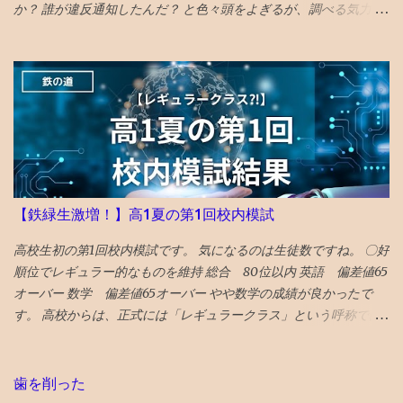
の復興として観光誘致を進めている 富山 がランクイン。 文化豊か
か？ 誰が違反通知したんだ？ と色々頭をよぎるが、調べる気力が
で飯うまく、すいてるよ！ との触れ込みです。 ガラス美術館 、
わかない。 メールでの通知も来ていて、マルウェアのポリシー違
おわら風の盆まつり、 富山城址公園 の他、 飲食スポットとしてワ
反とかいてある そんなものを作成する技術力もないのだが、 貼っ
インバーのアルプ、おでん屋さんの飛騨、カレー屋のスズキー
た写真に何か埋め込まれていたのか、htmlコードを貼り付けたの
マ、珈琲駅ブルートレイン、ジャズバーのハナミズキノヘヤを紹
で何か入っていたのか と一瞬思ったが、 そもそも記事作成画面に
介。 （下記ギフトリンクの記事中にグーグルマップへのリンクあ
一切アクセスできないので、修正もできないため、放置。 データ
り） NYタイムズ紙は選出にあたり、国際イベント開催や災害復興
全部とんだと思いブルーな気分。 最近は見た映画の備忘録と化し
の観点を踏まえているとのことです。 38位 大阪 食と商のまち
ていたが、備忘録がなくなると困る。 ケチらずにワードプレスに
大阪の革新的プロジェクトとして、 グラングリーン 大阪（公園）
しておくべきだったかと若干後悔 昼飯食いながらネットで調べる
を紹介。 ウォルドール・アストリアホテル、フォーシーズンズホ
どうやら、Googleのボットが自動で巡回して判定していて、 大量
【鉄緑生激増！】高1夏の第1回校内模試
テル、万博の開催のほか、進歩主義的都市としてLGBTQ＋のコミ
の誤判定ロック（削除）が５年に一回ぐらいおきるらしい 再審査
ュニティセンターであるプライドセンターを紹介。 ギフトリンク
ボタンを押した １０時間後、２２時過ぎ、メールが届いて ブログ
高校生初の第1回校内模試です。 気になるのは生徒数ですね。 〇好
なので全文読めます→ 2025年に行くべき52カ所の英語記事全文 〇
復活させたとの通知 急ぎ管理画面にアクセスし、バックアップを
順位でレギュラー的なものを維持 総合 80位以内 英語 偏差値65
2024年 3位 山口 また、NYタイムズHP画像に明示されている数
出力・保存した
オーバー 数学 偏差値65オーバー やや数学の成績が良かったで
字（下に引用している山口の場合は...
す。 高校からは、正式には「レギュラークラス」という呼称では
ないですが、選抜クラスに入れました。 つまり、レギュラークラ
ス的なものを維持したと言えます。 夏期講習を英数両方受講した
のも、好要因でしょう。 なにしろ、応用クラスの季節 講習は校内
歯を削った
模試の過去問をやる ので、受講した方が圧倒的に有利です。 〇高