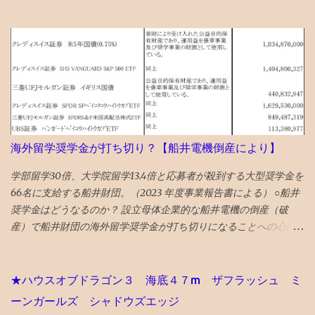
ている 千円以上とちょいと高めだが、 この三週間ぐらいの体感
で、クモやコバエなどの虫が減っている 今日はムカデが死んでい
た
海外留学奨学金が打ち切り？【船井電機倒産により】
学部留学30倍、大学院留学13.4倍と応募者が殺到する大型奨学金を
66名に支給する船井財団。（2023 年度事業報告書による） ○船井
奨学金はどうなるのか？ 設立母体企業的な船井電機の倒産（破
産）で船井財団の海外留学奨学金が打ち切りになることへの心配
の声があります。 ので、懸念点が該当するか調べてみました。 主
な懸念点としては、 ①設立母体企業等から毎年、奨学金事業費を
受け取っていて、倒産により今後の 寄付金がゼロになると奨学金
★ハウスオブドラゴン３ 海底４７m ザフラッシュ ミ
支給原資が無くなる のではないか？ ②財団の基金で 船井電機の
ーンガールズ シャドウズエッジ
株・社債を買っていないか ？ 船井財団のHP を調べてみると、 上