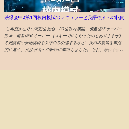
わからない話が混在している短編集 李陵など中国の古典を題材に
６％になるロックアップ解除の90日以内には、半分は売り 浮動株
し運命に逆らえない人の姿を描いたのが面白め
２０％になるロックアップ解除の180日以内には、全部売ることと
鉄緑会中2第1回校内模試のレギュラーと英語強者への転向
する 次の日思い直す。やっぱりナスダック１００の強制買いの日
に全売却しよう。 引けの３０分の前に１割。３０分の前半後半で
〇再度かなりの高順位 総合 80位以内 英語 偏差値65オーバー
各４割。ひけなりで１割。 がいいと、AIがアドバイスしてくる。
数学 偏差値60オーバー （スキーで忙しかったのもありますが）
その後、高値掴みした株価は低迷、 指数買い第一波VTIの6月19日
冬期講習や春期講習を英語のみ受講するなど、英語の復習を重点
に気持ち持ち直し気味とも言えなくないが、 さらに下落してい
的に進め、 英語強者への転換に成功 しました。 なお、順位や偏差
き、6月23日には初値も割り込む 第２波オルカンの6月26日も何も
値は代々木1拠点のみで算出（関西とは分けて算出）されていま
起きない 最後の望みナスダック100の7月6日 引け成りセット 取得
す。 関西の塾生とは平均点は概ね同じ。5点ぐらい違う時もありま
価格での指値セット 引けの３０分前に起きて株価をチェック ほぼ
したが、10点とか離れることはなかったと思います。 （平均点や
何も起きていない 損切りする勇気も起きない株価の低迷具合で、
レギュラー入り点数については後述します） 〇伴走を大幅削減 基
引け成りの注文取り消し 結局塩漬け状態へ...
本的に中2からは伴走をやめました。 というか、 高校数学に私が
ついていけなくなったので、数学の内容面に踏み込んだアドバイ
スは出来なくなりました 。 ただし、単純作業を中心に、時々代行
しました。 例えば、学校の定期試験時の 宿題ドリル的なものの丸
付けの代行 。 英数ともに学校の定期試験時提出の宿題は、丸付け
自体は単純作業で結構時間がかかる ので、これを代行したら息子
の時間が捻出できると考え実行しました。 英語の添削はなるべく