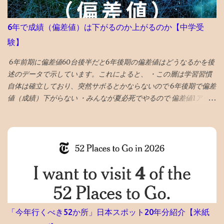
6年で成績（偏差値）は下がるのか上がるのか【中学受
験】
6年前期に偏差値60台後半だと6年後期の偏差値はどうなるかを後
述のデータで示しています。これによると、 ・この層は学習習慣
自体は確立しており、突然サボるとかならないので 6年後期で偏差
値（成績）下がらない ・みんなが夏必死でやるので 偏差値1アップ
が平均 値 ・そういうなかで 偏差値3アップは爆上げ!これに成功す
る受験生は数% ・持ち偏差値が５上がるのはあり得ない ・後期模
試は難化するので頭打ちだった層が高偏差値出しやすくなるとい
うのも定説なので、前期67と68の差は大きいかも タイトルへの回
答としては、「偏差値１上がる」です。 ◆6年前期平均偏差値が
68以上だった者の後期平均偏差値 73→74 72→73 71→73 70→73
70→70 69→72 69→70 68→72 68→72 68→70 68→69 68→69 ◆6
年前期平均偏差値67の人の6年後期の平均偏差値の実例 67→70
67→69 67→68 67→68 67→68 67→68 67→67 67→67 67→67
「今年行くべき52か所」日本スポット20年分紹介【米紙
67→67 67→67 昔塾から得た無作為抽出データです。例年こんな感