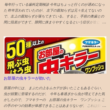
毎年行っている歯科定期検診 今年はちょっと行くのが遅めになっ
校で塾生が激増！ 高校からの新規入塾で中3の校内模試時に比べて
た 昨年言われていたのが、 左下の親知らずは元々生えてないの
受験者が 400人 増えました！ でも、みたことある名前ばかりで成
で、左上の親知らずが落ちてきている。 すると、手前の奥歯との
績優秀上位メンバーは固定してます。 高校入塾からの「いきなり
間に段差ができて、隙間に挟まりやすくなるという症状が生じて
30傑」は厳しそうです。 継続が重要です。
いた。 対応策は、段差がなくなるように１ミリ程度削る というこ
とだっが、 せっかくの生きてる歯を削るのに躊躇して、１年様子
見した 年をとってくると移植に使えなくなり、噛み合わせに役立
っていない親知らずの利用価値も低下してくるので、将来的には
さらに削るとか、抜歯に至るのもやむを得ないと考えれば、 段差
をなくすために、歯を削るのもそんなに侵襲性が高い措置でもな
くなってくる ので、１ミリぐらい親知らずを削ってもらい、手前
の奥歯との段差をなくした ２食ほど食べてみたが、挟まらなくな
った 成功♪ なお、段差無くす作戦がダメだったら、 次策は周囲を
お部屋の虫キラーが効いた
削って被せ物をして隙間を無くすという処置、 それでもダメにな
ったら抜歯処置 という選択肢があるとのこと
部屋の中には、 まぶたの上をムカデが歩いたこともあるぐらい、
虫が頻繁に登場するのだが、 今年も春過ぎから虫が増えてきた気
がしたので、 フマキラーの お部屋の虫キラー ワンプッシュ こ
の手のやつの効果が体感できることはあまりないが、 これは効い