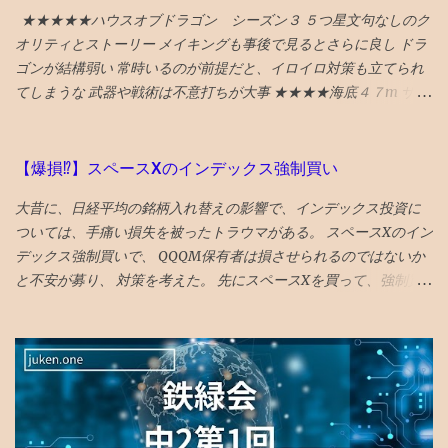
記①に関しては、 財団保有資産が113億円で、年間の利息・分配金
★★★★★ハウスオブドラゴン シーズン３ ５つ星文句なしのク
収入が3億円、支出が4億円。年間1億円の赤字ですが、 今後の寄付
オリティとストーリー メイキングも事後で見るとさらに良し ドラ
金が無くなっても、当面は十分に運営できる基金を財団自らが保
ゴンが結構弱い 常時いるのが前提だと、イロイロ対策も立てられ
有 しています。 毎年の寄付金受け入れにより運営されている柳井
てしまうな 武器や戦術は不意打ちが大事 ★★★★海底４７m サメ
財団とは異なり、設立母体に頼らない財政基盤が構築されていま
に襲われるものだが、 意外と新鮮な行き着く展開があってよい
す。 また、基金の目的外使用も法律により禁止されていますの
★★★★海底４７m マヤの死の迷宮 続編 なんかみたことある
で、母体企業の倒産による借金返済などに充てることも、（法律
気もしたが、 最後までエンタメ要素満載で楽しめる ★★★★ザ・
【爆損⁉︎】スペースXのインデックス強制買い
違反などの相当な不正行為が行われない限り）、不可能です。 上
フラッシュ タイムトラベル系アクションの話。 直せるところと直
大昔に、日経平均の銘柄入れ替えの影響で、インデックス投資に
記②に関しては、保有金額大きい順で 米国高配当株ETF、S＆
せない運命が哀しい ★ボーイキルズワールド ポイントが余ってい
ついては、手痛い損失を被ったトラウマがある。 スペースXのイン
P500ETF、米5年国債・・・となっており、自社株買いみたいな
たので４００P使ってしまったが、駄作 星４つにつられてみてしま
デックス強制買いで、 QQQM保有者は損させられるのではないか
個別株に手を出している気配はありません 。 （出典： 船井財団の
ったが、失敗した。 ★★★★ミーンガールズ 条件が整えば、誰も
と不安が募り、 対策を考えた。 先にスペースXを買って、強制買
HP ） イギリス国債もありますが、米ETFと米国債が中心で、 円安
が、意地悪になる可能性はある あからさまな敵を作りすぎるのも
いの効果を打ち消そうと思い、 待機資金で購入。ついでに、もっ
を予見していたかのような素晴らしいファンドマネジメント で
よくない ★★★★シャドウズエッジ 筋書きも結構展開があっっ
と買いたくなり、売却銘柄を思慮 NISAのベイルを損切り・手放す
す！ 支出が米国の授業料や生活費なので、足をあわせておくのは
て、 単なるジャッキーチェーンのカンフー映画よりも深い
ことにした とりあえず、税金も手数料も払わずにすむのが、心理
金融のプロには定番の考えだとは思いますが、タコつぼな運営に
★★★★アンチャーテッド なんか昔見たことあるので、２回目だ
的に銘柄入れ替えにやさしい し、上昇の見込みも薄いので。 が、
なりがちなイチ公益法人がキチンと実行できているのはガバナン
とワクワク感が薄れてる ★★★スチュアート・宇宙救出失敗の法
６％ぐらいの高配当株なので、全売却の勇気もない。NISAだし。
スに信頼がおけます。 安心して、学業等に励むことができそうで
則 ビックバンセオリーのスピンオフコメディ ビックバンセオリー
VTIとラッセル1000は6月1９日 オルカンは6月2６日 ナスダック
す。
はある程度見ておいた方が楽しめる 「中島淳」 面白い話と、よく
100は7月6日 に強制買いが起きると思われる 今３％の浮動株が