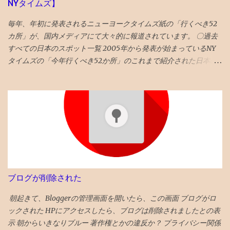
NYタイムズ】
じかと 「 4年夏入塾偏差値42から1年間で成績どうなるか」 へ
毎年、年初に発表されるニューヨークタイムズ紙の「行くべき52
カ所」が、国内メディアにて大々的に報道されています。 〇過去
すべての日本のスポット一覧 2005年から発表が始まっているNY
タイムズの「今年行くべき52か所」のこれまで紹介された日本の
スポットを一覧で振り返ってみました。 （1年間の週の数である「
52 」か所に固定されたのは2014年から。） 〇2026年 17位 長
崎 核の脅威が再度クローズアップされた時流を踏まえ、完全に破
壊された広島と異なり、市中心部が幸運にも残された長崎を’粘り
強く立ち直る都市’として選出。 駅前再開発 の完成、大徳寺の 大
クス 、 カステラ本家 福砂屋 、 コーヒー富士男 のミルクセーキ、
ジャズ喫茶マイルストーン、 グラバー園 、梅ヶ枝 焼餅 きく水
を紹介。 46位 沖縄 国際イベントや災害復興の観点を踏まえて
選出される「５２箇所」なので、 火災から復興した 首里城 の秋の
ブログが削除された
再オープンを紹介。 秋まで待てない人は、 琉球ランタンフェステ
ィバル や 伊江島ゆり祭り へ！とのこと 全文読めるギフトリンク
朝起きて、Bloggerの管理画面を開いたら、この画面 ブログがロ
2026記事 〇2025年 30位 富山 出典：NYタイムズHP 2025年に
ックされた HPにアクセスしたら、ブログは削除されましたとの表
行くべき旅行先の 30番目に能登の玄関口 であり地震豪雨災害から
示 朝からいきなりブルー 著作権とかの違反か？ プライバシー関係