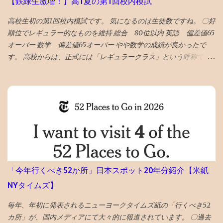
【鉄緑生激増！】高1夏の第1回校内模試
の誤判定ロック（削除）が５年に一回ぐらいおきるらしい 再審査
ボタンを押した １０時間後、２２時過ぎ、メールが届いて ブログ
高校生初の第1回校内模試です。 気になるのは生徒数ですね。 〇好
復活させたとの通知 急ぎ管理画面にアクセスし、バックアップを
順位でレギュラー的なものを維持 総合 80位以内 英語 偏差値65
出力・保存した
オーバー 数学 偏差値65オーバー やや数学の成績が良かったで
す。 高校からは、正式には「レギュラークラス」という呼称では
ないですが、選抜クラスに入れました。 つまり、レギュラークラ
ス的なものを維持したと言えます。 夏期講習を英数両方受講した
のも、好要因でしょう。 なにしろ、応用クラスの季節 講習は校内
模試の過去問をやる ので、受講した方が圧倒的に有利です。 〇高
校で塾生が激増！ 高校からの新規入塾で中3の校内模試時に比べて
受験者が 400人 増えました！ でも、みたことある名前ばかりで成
績優秀上位メンバーは固定してます。 高校入塾からの「いきなり
30傑」は厳しそうです。 継続が重要です。
「今年行くべき52か所」日本スポット20年分紹介【米紙
NYタイムズ】
毎年、年初に発表されるニューヨークタイムズ紙の「行くべき52
カ所」が、国内メディアにて大々的に報道されています。 〇過去