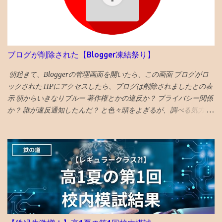
答としては、「偏差値１上がる」です。 ◆6年前期平均偏差値が
ら？、改善作業を続けます。 〇仮想収入はコイン程度！ 収入：ア
68以上だった者の後期平均偏差値 73→74 72→73 71→73 70→73
ドセンス「 推定収益額」が「コイン 」円でした。 （「金額明記の
70→70 69→72 69→70 68→72 68→72 68→70 68→69 68→69 ◆6
ブログは成長しない説」も多々目にしたので多少ボカすことにし
年前期平均偏差値67の人の6年後期の平均偏差値の実例 67→70
ました） あくまで、仮想であり、実際には推定収益額が8千円に到
67→69 67→68 67→68 67→68 67→68 67→67 67→67 67→67
ブログが削除された【Blogger凍結祭り】
達しないと、1円たりとももらえず、実際の収入になりません。 軽
67→67 67→67 昔塾から得た無作為抽出データです。例年こんな感
く何年もかかるペースです。 過労死基準を超える時間を投入。仮
じかと 「 4年夏入塾偏差値42から1年間で成績どうなるか」 へ
朝起きて、Bloggerの管理画面を開いたら、この画面 ブログがロ
想 時給4円 ぐらい⁈ 労働というよりも、 趣味の時間orネット社会
ックされた HPにアクセスしたら、ブログは削除されましたとの表
を学ぶ...
示 朝からいきなりブルー 著作権とかの違反か？ プライバシー関係
か？ 誰が違反通知したんだ？ と色々頭をよぎるが、調べる気力が
わかない。 メールでの通知も来ていて、マルウェアのポリシー違
反とかいてある そんなものを作成する技術力もないのだが、 貼っ
た写真に何か埋め込まれていたのか、htmlコードを貼り付けたの
で何か入っていたのか と一瞬思ったが、 そもそも記事作成画面に
一切アクセスできないので、修正もできないため、放置。 データ
全部とんだと思いブルーな気分。 最近は見た映画の備忘録と化し
ていたが、備忘録がなくなると困る。 ケチらずにワードプレスに
しておくべきだったかと若干後悔 昼飯食いながらネットで調べる
どうやら、Googleのボットが自動で巡回して判定していて、 大量