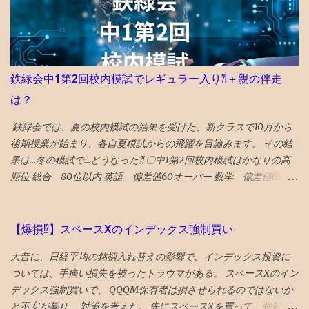
せない運命が哀しい ★ボーイキルズワールド ポイントが余ってい
たので４００P使ってしまったが、駄作 星４つにつられてみてしま
ったが、失敗した。 ★★★★ミーンガールズ 条件が整えば、誰も
が、意地悪になる可能性はある あからさまな敵を作りすぎるのも
よくない ★★★★シャドウズエッジ 筋書きも結構展開があっっ
鉄緑会中1第2回校内模試でレギュラー入り⁈＋親の伴走
て、 単なるジャッキーチェーンのカンフー映画よりも深い
は？
★★★★アンチャーテッド なんか昔見たことあるので、２回目だ
とワクワク感が薄れてる ★★★スチュアート・宇宙救出失敗の法
鉄緑会では、夏の校内模試の結果を受けた、新クラスで10月から
則 ビックバンセオリーのスピンオフコメディ ビックバンセオリー
後期授業が始まり、各自夏模試からの飛躍を目論みます。 その結
はある程度見ておいた方が楽しめる 「中島淳」 面白い話と、よく
果は...冬の模試で...どうなった⁈ 〇中1第2回校内模試はかなりの高
わからない話が混在している短編集 李陵など中国の古典を題材に
順位 総合 80位以内 英語 偏差値60オーバー 数学 偏差値65オ
し運命に逆らえない人の姿を描いたのが面白め
ーバー 東大520人合格の実績 （公式HP2023年5月更新：代々木1拠
点のみの数字）を考えれば、 かなり良好な成績 です。 基本的に、
関西の塾生達とは問題は一緒でも集計は全く別で、上記は代々木1
【爆損⁉︎】スペースXのインデックス強制買い
拠点のみで算出された偏差値や順位です。 代々木と関西で平均点
大昔に、日経平均の銘柄入れ替えの影響で、インデックス投資に
は、ほぼ同じなので、平均的学力レベルは同一なのでしょう。 〇
ついては、手痛い損失を被ったトラウマがある。 スペースXのイン
レギュラークラス（少人数選抜クラス）へ 数学が高得点。 地道に
デックス強制買いで、 QQQM保有者は損させられるのではないか
宿題をやり続け て、復習テストでの高得点をマークし続けてまし
と不安が募り、 対策を考えた。 先にスペースXを買って、強制買