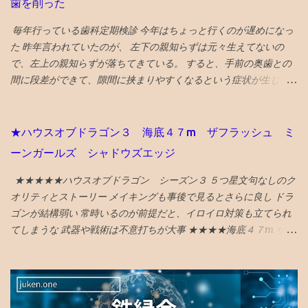
概ね塾生の半数が東大ギリギリ合格 レベルの実力に達する鉄緑会
歯を削った
マ、珈琲駅ブルートレイン、ジャズバーのハナミズキノヘヤを紹
では、このクリスマス模試で英語と数学 両方で上半分のクラスに
介。 （下記ギフトリンクの記事中にグーグルマップへのリンクあ
毎年行っている歯科定期検診 今年はちょっと行くのが遅めになっ
入る ことを目標にします。 普通に考えれば、平均点がクラス分け
り） NYタイムズ紙は選出にあたり、国際イベント開催や災害復興
た 昨年言われていたのが、 左下の親知らずは元々生えてないの
のボーダーラインとなるはずですので、平均点以上を目指す人が
の観点を踏まえているとのことです。 38位 大阪 食と商のまち
で、左上の親知らずが落ちてきている。 すると、手前の奥歯との
多いです。 ウチは、英語強者を目指してきたので、プライドもあ
大阪の革新的プロジェクトとして、 グラングリーン 大阪（公園）
間に段差ができて、隙間に挟まりやすくなるという症状が生じて
るらしく、英語ではレギュラー入りも狙っているようです。 結果
を紹介。 ウォルドール・アストリアホテル、フォーシーズンズホ
いた。 対応策は、段差がなくなるように１ミリ程度削る というこ
の偏差値は、 英語65オーバー 数学50オーバー 総合60オーバー と
テル、万博の開催のほか、進歩主義的都市としてLGBTQ＋のコミ
とだっが、 せっかくの生きてる歯を削るのに躊躇して、１年様子
なり、本人的には目標を達成したのではないかと推測します。
ュニティセンターであるプライドセンターを紹介。 ギフトリンク
見した 年をとってくると移植に使えなくなり、噛み合わせに役立
（本人が目標を公言しているわけではないので、あくまで推測で
★ハウスオブドラゴン３ 海底４７m ザフラッシュ ミ
なので全文読めます→ 2025年に行くべき52カ所の英語記事全文 〇
っていない親知らずの利用価値も低下してくるので、将来的には
す）
ーンガールズ シャドウズエッジ
2024年 3位 山口 また、NYタイムズHP画像に明示されている数
さらに削るとか、抜歯に至るのもやむを得ないと考えれば、 段差
字（下に引用している山口の場合は...
をなくすために、歯を削るのもそんなに侵襲性が高い措置でもな
★★★★★ハウスオブドラゴン シーズン３ ５つ星文句なしのク
くなってくる ので、１ミリぐらい親知らずを削ってもらい、手前
オリティとストーリー メイキングも事後で見るとさらに良し ドラ
の奥歯との段差をなくした ２食ほど食べてみたが、挟まらなくな
ゴンが結構弱い 常時いるのが前提だと、イロイロ対策も立てられ
った 成功♪ なお、段差無くす作戦がダメだったら、 次策は周囲を
てしまうな 武器や戦術は不意打ちが大事 ★★★★海底４７m サメ
削って被せ物をして隙間を無くすという処置、 それでもダメにな
に襲われるものだが、 意外と新鮮な行き着く展開があってよい
ったら抜歯処置 という選択肢があるとのこと
★★★★海底４７m マヤの死の迷宮 続編 なんかみたことある
気もしたが、 最後までエンタメ要素満載で楽しめる ★★★★ザ・
フラッシュ タイムトラベル系アクションの話。 直せるところと直