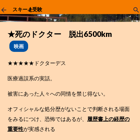
スキップしてメイン コンテンツに移動
スキー🏂受験
★死のドクター 脱出6500km
映画
★★★★★ドクターデス
医療過誤系の実話。
被害にあった人々への同情を禁じ得ない。
オフィシャルな処分歴がないことで判断される場面
をみるにつけ、恐怖ではあるが、
履歴書上の経歴の
重要性
が実感される