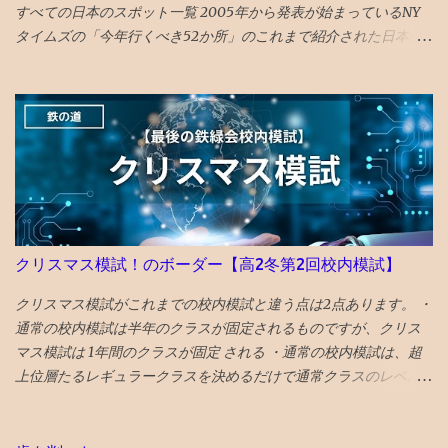
すべての日本のスポット一覧 2005年から発表が始まっているNY
タイムズの「今年行くべき52か所」のこれまで紹介された日本の
スポットを一覧で振り返ってみました。 （1年間の週の数である「
52 」か所に固定されたのは2014年から。） 〇2026年 17位 長
崎 核の脅威が再度クローズアップされた時流を踏まえ、完全に破
壊された広島と異なり、市中心部が幸運にも残された長崎を’粘り
強く立ち直る都市’として選出。 駅前再開発 の完成、大徳寺の 大
クス 、 カステラ本家 福砂屋 、 コーヒー富士男 のミルクセーキ、
ジャズ喫茶マイルストーン、 グラバー園 、梅ヶ枝 焼餅 きく水
を紹介。 46位 沖縄 国際イベントや災害復興の観点を踏まえて
選出される「５２箇所」なので、 火災から復興した 首里城 の秋の
クリスマス模試！のボーダー【高2冬第2回校内模試】
再オープンを紹介。 秋まで待てない人は、 琉球ランタンフェステ
ィバル や 伊江島ゆり祭り へ！とのこと 全文読めるギフトリンク
クリスマス模試がこれまでの校内模試と違う点は2点あります。 ・
2026記事 〇2025年 30位 富山 出典：NYタイムズHP 2025年に
通常の校内模試は半年のクラスが固定されるものですが、クリス
行くべき旅行先の 30番目に能登の玄関口 であり地震豪雨災害から
マス模試は 1年間のクラスが固定 される ・通常の校内模試は、超
の復興として観光誘致を進めている 富山 がランクイン。 文化豊か
上位層たるレギュラークラスを決めるだけで通常クラスのレベル
で飯うまく、すいてるよ！ との触れ込みです。 ガラス美術館 、
分けはないが、クリスマス模試は 通常クラスも 上位層と下位層に
おわら風の盆まつり、 富山城址公園 の他、 飲食スポットとしてワ
2等分する。 特に、下半分クラスに入るのを嫌がる人が多いです。
インバーのアルプ、おでん屋さんの飛騨、カレー屋のスズキー