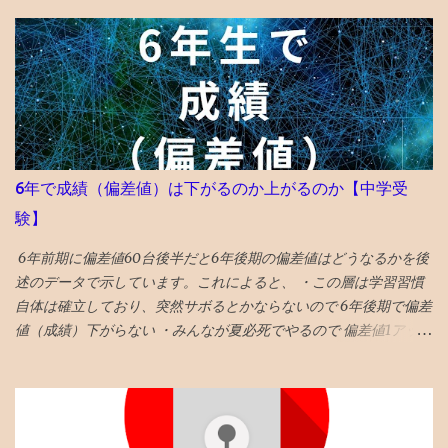
ー数5倍 と順調な伸び。 ・ 平均滞在時間3分57秒→ 1分44秒 減った
ように見えるが、先月分には自己アクセス分がカウントされてい
たので、もともとこの程度の滞在時間だったと推測。 類似ブログ
もこのぐらいらしいので、特段の問題なしと推測。 〇検索流入は
5％ ・前月はツイッターXから流入が6割、ブログ村等から4割、検
索流入ほぼ無し →ツイッターX6割弱、ブログ村2割、ブックマー
ク2割、 検索5% 検索流入も直近のデータでは1割 を超えてきてい
ますので、今後に期待します。 「3ヶ月を過ぎると検索流入が増え
6年で成績（偏差値）は下がるのか上がるのか【中学受
る」と言われています。 ・前月はスマホ75％パソコン23%タブレ
験】
ット2% → スマホ86% パソコン12%タブレット1％ スマホの割合が
増えた。 ・前月の米中他海外アクセスは2割程度 → 海外アクセス
6年前期に偏差値60台後半だと6年後期の偏差値はどうなるかを後
は1割 ちょっと程度へ。 アメリカ、ドイツ、オランダ、フランスの
述のデータで示しています。これによると、 ・この層は学習習慣
順番でアクセスが多い。 データは特記なければグーグルアナリテ
自体は確立しており、突然サボるとかならないので 6年後期で偏差
ィクスです。 今月はぷちSNSバズの記事もありました。 大体の人
値（成績）下がらない ・みんなが夏必死でやるので 偏差値1アップ
が1ヶ月目で30記事創るので、2ヶ月目にはどれかがバスになると
が平均 値 ・そういうなかで 偏差値3アップは爆上げ!これに成功す
いうことだと思います 最初の3ヶ月は月1000人で4千PVぐらいとい
る受験生は数% ・持ち偏差値が５上がるのはあり得ない ・後期模
う印象なので、概ね、自分では満足できる成果と捉えています。
試は難化するので頭打ちだった層が高偏差値出しやすくなるとい
また、 7記事位をリライト しました。 やはり、 初期の記事は見る
うのも定説なので、前期67と68の差は大きいかも タイトルへの回
のも恥ずかしいレベル です。 恥を忍んで？、恥をさらしなが