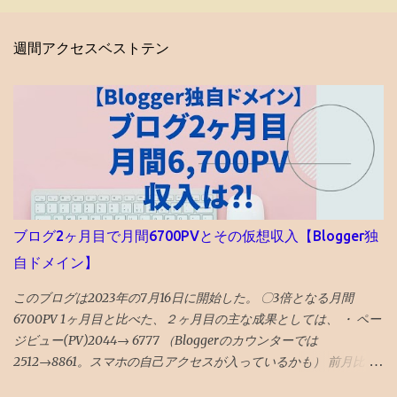
週間アクセスベストテン
ブログ2ヶ月目で月間6700PVとその仮想収入【Blogger独
自ドメイン】
このブログは2023年の7月16日に開始した。 〇3倍となる月間
6700PV 1ヶ月目と比べた、２ヶ月目の主な成果としては、 ・ ペー
ジビュー(PV)2044→ 6777 （Bloggerのカウンターでは
2512→8861。スマホの自己アクセスが入っているかも） 前月比 P
Ｖ3倍 と順調な伸び。 ・ ユーザー数545人→ 2839人 前月比 ユーザ