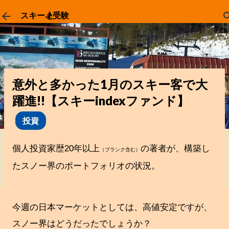
スキップしてメイン コンテンツに移動
スキー🏂受験
意外と多かった1月のスキー客で大
躍進!!【スキーindexファンド】
投資
個人投資家歴20年以上
の著者が、構築し
（ブランク含む）
たスノー界のポートフォリオの状況。
今週の日本マーケットとしては、高値安定ですが、
スノー界はどうだったでしょうか？