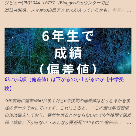
ジビュー(PV)2044→ 6777 （Bloggerのカウンターでは
2512→8861。スマホの自己アクセスが入っているかも） 前月比 P
Ｖ3倍 と順調な伸び。 ・ ユーザー数545人→ 2839人 前月比 ユーザ
ー数5倍 と順調な伸び。 ・ 平均滞在時間3分57秒→ 1分44秒 減った
ように見えるが、先月分には自己アクセス分がカウントされてい
たので、もともとこの程度の滞在時間だったと推測。 類似ブログ
もこのぐらいらしいので、特段の問題なしと推測。 〇検索流入は
5％ ・前月はツイッターXから流入が6割、ブログ村等から4割、検
索流入ほぼ無し →ツイッターX6割弱、ブログ村2割、ブックマー
ク2割、 検索5% 検索流入も直近のデータでは1割 を超えてきてい
ますので、今後に期待します。 「3ヶ月を過ぎると検索流入が増え
6年で成績（偏差値）は下がるのか上がるのか【中学受
る」と言われています。 ・前月はスマホ75％パソコン23%タブレ
験】
ット2% → スマホ86% パソコン12%タブレット1％ スマホの割合が
増えた。 ・前月の米中他海外アクセスは2割程度 → 海外アクセス
6年前期に偏差値60台後半だと6年後期の偏差値はどうなるかを後
は1割 ちょっと程度へ。 アメリカ、ドイツ、オランダ、フランスの
述のデータで示しています。これによると、 ・この層は学習習慣
順番でアクセスが多い。 データは特記なければグーグルアナリテ
自体は確立しており、突然サボるとかならないので 6年後期で偏差
ィクスです。 今月はぷちSNSバズの記事もありました。 大体の人
値（成績）下がらない ・みんなが夏必死でやるので 偏差値1アップ
が1ヶ月目で30記事創るので、2ヶ月目にはどれかがバスになると
が平均 値 ・そういうなかで 偏差値3アップは爆上げ!これに成功す
いうことだと思います 最初の3ヶ月は月1000人で4千PVぐらいとい