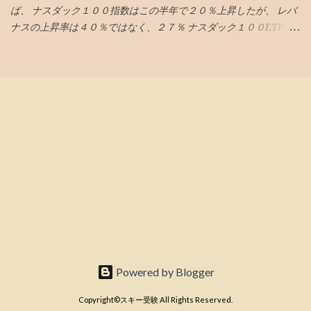
ば、 ナスダック１００指数はこの半年で２０％上昇したが、 レバ
171.81円 免許証を出して、盗難届が出てないかチェックして、所用
ナスの上昇率は４０％ではなく、２７％ ナスダック１００ETFを
５分 TC両替コストは12.1％‼️ 大昔の記憶によると、アメックスの
現物＋信用でレバレッジ２倍にした方が、 年の信用金利２．８％
TCは手数料無料で現地にて現地通貨に交換できたので、 ヨーロッ
を考慮しても３８％の上昇率を得られる したがって、信用取引で
パにいるときに全て紙幣化しておいた方がよかったということ 過
レバレッジを効かせることにする 比較のために、S&P５００とオ
去の判断ミスを実感 現金は、 新宿・思い出横丁のチケット屋が密
ルカンとナスダック１００の３つとも購入しようと思い、 それぞ
集しているところでレートのいいところを探したら、 アクセスチ
れで、信託報酬が一番安いETFを選抜すると 449A ステート・スト
ケット183.5円が一番良さそうだった。 １８４円もあったが、両替
リート・スパイダー Ｓ＆Ｐ５００ ＥＴＦ（為替ヘッジな
手数料無料の表記がそこだけ無いので怪しい 現金両替コストは
し） が0．０３％ でも基準日が近い（名義書換料がかかる）の
1.5%👍
で、代わりに２５５８のMaxisのSP500が0.07％ ２５５９ ＭＡＸ
ＩＳ全世界株式（オール・カントリー）上場投信 が0．09％ ２
８４０ ｉＦｒｅｅＥＴＦ ＮＡＳＤＡＱ１００（為替ヘッジな
し） が０．１１％ 信用口座を申し込み。記入自体は特に迷う点
はなく、２営業日目の夜には開設されてた。 ２営業日目の夜には
現金が保証金余力に自動的に反映されてた ３営業日目の朝、特定
口座投信の全額が保証金余力に自動的に反映、 ３営業日目の夕方
Powered by Blogger
に、特定口座株の全額が保証金余力に自動的に反映 ＜取引コスト
＞ ・信用取引手数料（売買手数料）が５０万以上は３８５円税込
Copyright©スキー受験 All Rights Reserved.
だが、ETFは無料 ・制度信用金利２．８％だが半年以内に決済 長