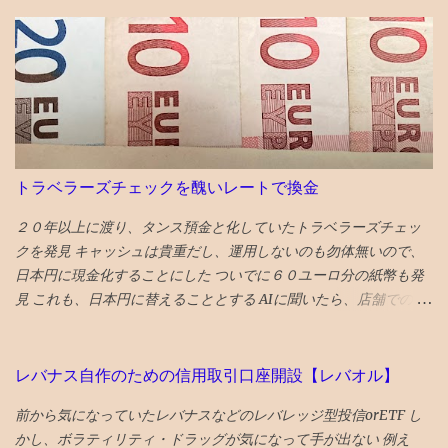
とだっが、 せっかくの生きてる歯を削るのに躊躇して、１年様子
見した 年をとってくると移植に使えなくなり、噛み合わせに役立
っていない親知らずの利用価値も低下してくるので、将来的には
さらに削るとか、抜歯に至るのもやむを得ないと考えれば、 段差
をなくすために、歯を削るのもそんなに侵襲性が高い措置でもな
くなってくる ので、１ミリぐらい親知らずを削ってもらい、手前
の奥歯との段差をなくした ２食ほど食べてみたが、挟まらなくな
った 成功♪ なお、段差無くす作戦がダメだったら、 次策は周囲を
トラベラーズチェックを醜いレートで換金
削って被せ物をして隙間を無くすという処置、 それでもダメにな
ったら抜歯処置 という選択肢があるとのこと
２０年以上に渡り、タンス預金と化していたトラベラーズチェッ
クを発見 キャッシュは貴重だし、運用しないのも勿体無いので、
日本円に現金化することにした ついでに６０ユーロ分の紙幣も発
見 これも、日本円に替えることとする AIに聞いたら、店舗でのト
ラベラーズチェックの両替はやっていないと！！！ でもググって
みたら、アメックスのHPからトラべレックスという会社のHPに誘
導され、 主要駅に店舗があり、TCの買取をしてそうであったの
レバナス自作のための信用取引口座開設【レバオル】
で、翌朝向かった HPみるだけでも、レートが醜い １ユーロ１８５
前から気になっていたレバナスなどのレバレッジ型投信orETF し
円なのに、郵送両替え１７０円と表示されている 両替コスト
かし、ボラティリティ・ドラッグが気になって手が出ない 例え
8.1％‼︎ 店頭だとさらに醜い 163.22円 ちなみに、現金店頭両替は