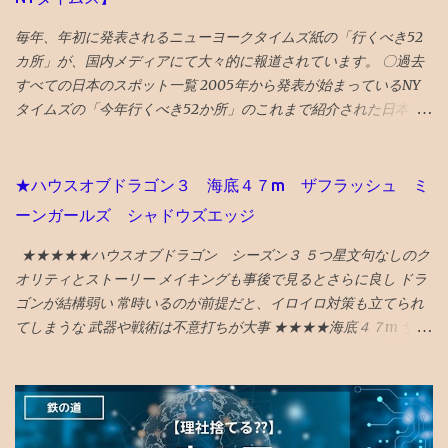
毎年、年初に発表されるニューヨークタイムズ紙の「行くべき52
カ所」が、国内メディアにて大々的に報道されています。 〇過去
すべての日本のスポット一覧 2005年から発表が始まっているNY
タイムズの「今年行くべき52か所」のこれまで紹介された日本の
スポットを一覧で振り返ってみました。 （1年間の週の数である「
52 」か所に固定されたのは2014年から。） 〇2026年 17位 長
崎 核の脅威が再度クローズアップされた時流を踏まえ、完全に破
★ハウスオブドラゴン３ 海底４７m ザフラッシュ ミ
壊された広島と異なり、市中心部が幸運にも残された長崎を’粘り
ーンガールズ シャドウズエッジ
強く立ち直る都市’として選出。 駅前再開発 の完成、大徳寺の 大
クス 、 カステラ本家 福砂屋 、 コーヒー富士男 のミルクセーキ、
★★★★★ハウスオブドラゴン シーズン３ ５つ星文句なしのク
ジャズ喫茶マイルストーン、 グラバー園 、梅ヶ枝 焼餅 きく水
オリティとストーリー メイキングも事後で見るとさらに良し ドラ
を紹介。 46位 沖縄 国際イベントや災害復興の観点を踏まえて
ゴンが結構弱い 常時いるのが前提だと、イロイロ対策も立てられ
選出される「５２箇所」なので、 火災から復興した 首里城 の秋の
てしまうな 武器や戦術は不意打ちが大事 ★★★★海底４７m サメ
再オープンを紹介。 秋まで待てない人は、 琉球ランタンフェステ
に襲われるものだが、 意外と新鮮な行き着く展開があってよい
ィバル や 伊江島ゆり祭り へ！とのこと 全文読めるギフトリンク
★★★★海底４７m マヤの死の迷宮 続編 なんかみたことある
2026記事 〇2025年 30位 富山 出典：NYタイムズHP 2025年に
気もしたが、 最後までエンタメ要素満載で楽しめる ★★★★ザ・
行くべき旅行先の 30番目に能登の玄関口 であり地震豪雨災害から
フラッシュ タイムトラベル系アクションの話。 直せるところと直
の復興として観光誘致を進めている 富山 がランクイン。 文化豊か
せない運命が哀しい ★ボーイキルズワールド ポイントが余ってい