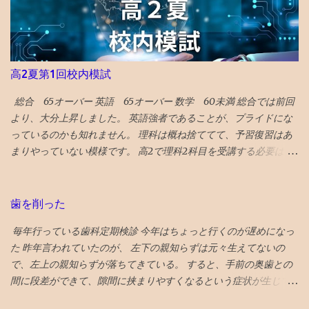
で飯うまく、すいてるよ！ との触れ込みです。 ガラス美術館 、
たので４００P使ってしまったが、駄作 星４つにつられてみてしま
おわら風の盆まつり、 富山城址公園 の他、 飲食スポットとしてワ
ったが、失敗した。 ★★★★ミーンガールズ 条件が整えば、誰も
インバーのアルプ、おでん屋さんの飛騨、カレー屋のスズキー
が、意地悪になる可能性はある あからさまな敵を作りすぎるのも
マ、珈琲駅ブルートレイン、ジャズバーのハナミズキノヘヤを紹
よくない ★★★★シャドウズエッジ 筋書きも結構展開があっっ
高2夏第1回校内模試
介。 （下記ギフトリンクの記事中にグーグルマップへのリンクあ
て、 単なるジャッキーチェーンのカンフー映画よりも深い
り） NYタイムズ紙は選出にあたり、国際イベント開催や災害復興
★★★★アンチャーテッド なんか昔見たことあるので、２回目だ
総合 65オーバー 英語 65オーバー 数学 60未満 総合では前回
の観点を踏まえているとのことです。 38位 大阪 食と商のまち
とワクワク感が薄れてる ★★★スチュアート・宇宙救出失敗の法
より、大分上昇しました。 英語強者であることが、プライドにな
大阪の革新的プロジェクトとして、 グラングリーン 大阪（公園）
則 ビックバンセオリーのスピンオフコメディ ビックバンセオリー
っているのかも知れません。 理科は概ね捨ててて、予習復習はあ
を紹介。 ウォルドール・アストリアホテル、フォーシーズンズホ
はある程度見ておいた方が楽しめる 「中島淳」 面白い話と、よく
まりやっていない模様です。 高2で理科2科目を受講する必要はな
テル、万博の開催のほか、進歩主義的都市としてLGBTQ＋のコミ
わからない話が混在している短編集 李陵など中国の古典を題材に
かったのかも知れません。 とにかく、数Ⅲもあるので、超過密ス
ュニティセンターであるプライドセンターを紹介。 ギフトリンク
し運命に逆らえない人の姿を描いたのが面白め
ケジュールです。 理科は高3の1年で完成する説に賭ける作戦なの
なので全文読めます→ 2025年に行くべき52カ所の英語記事全文 〇
でしょう。 数学や理科のバランスが気になりますが、もはや会話
歯を削った
2024年 3位 山口 また、NYタイムズHP画像に明示されている数
もないので、見守るのみです。 というか、そんな心配親がしなく
字（下に引用している山口の場合は...
毎年行っている歯科定期検診 今年はちょっと行くのが遅めになっ
ても、鉄の先生たちが、アドバイスしているようなのは、鉄の家
た 昨年言われていたのが、 左下の親知らずは元々生えてないの
庭あて報告書を見ても伝わってきました。 この段階になると、 学
で、左上の親知らずが落ちてきている。 すると、手前の奥歯との
習戦略のアドバイスは塾の仕事 ですね。
間に段差ができて、隙間に挟まりやすくなるという症状が生じて
いた。 対応策は、段差がなくなるように１ミリ程度削る というこ