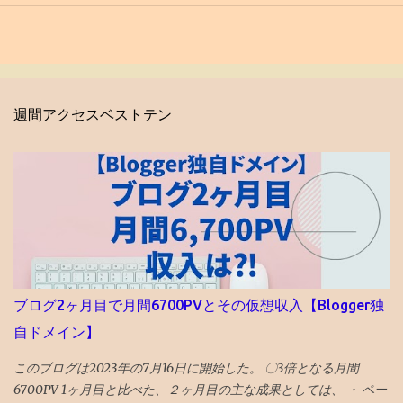
週間アクセスベストテン
ブログ2ヶ月目で月間6700PVとその仮想収入【Blogger独
自ドメイン】
このブログは2023年の7月16日に開始した。 〇3倍となる月間
6700PV 1ヶ月目と比べた、２ヶ月目の主な成果としては、 ・ ペー