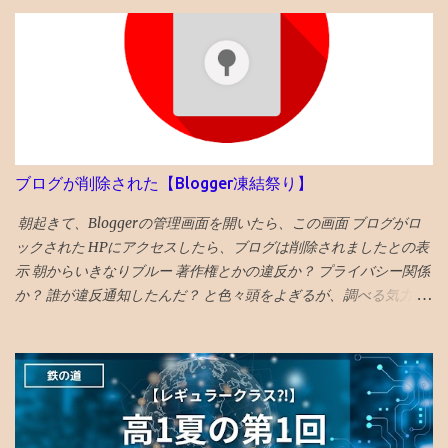
る受験生は数% ・持ち偏差値が５上がるのはあり得ない ・後期模
う印象なので、概ね、自分では満足できる成果と捉えています。
試は難化するので頭打ちだった層が高偏差値出しやすくなるとい
また、 7記事位をリライト しました。 やはり、 初期の記事は見る
うのも定説なので、前期67と68の差は大きいかも タイトルへの回
のも恥ずかしいレベル です。 恥を忍んで？、恥をさらしなが
答としては、「偏差値１上がる」です。 ◆6年前期平均偏差値が
ら？、改善作業を続けます。 〇仮想収入はコイン程度！ 収入：ア
68以上だった者の後期平均偏差値 73→74 72→73 71→73 70→73
ドセンス「 推定収益額」が「コイン 」円でした。 （「金額明記の
70→70 69→72 69→70 68→72 68→72 68→70 68→69 68→69 ◆6
ブログは成長しない説」も多々目にしたので多少ボカすことにし
年前期平均偏差値67の人の6年後期の平均偏差値の実例 67→70
ました） あくまで、仮想であり、実際には推定収益額が8千円に到
67→69 67→68 67→68 67→68 67→68 67→67 67→67 67→67
ブログが削除された【Blogger凍結祭り】
達しないと、1円たりとももらえず、実際の収入になりません。 軽
67→67 67→67 昔塾から得た無作為抽出データです。例年こんな感
く何年もかかるペースです。 過労死基準を超える時間を投入。仮
じかと 「 4年夏入塾偏差値42から1年間で成績どうなるか」 へ
朝起きて、Bloggerの管理画面を開いたら、この画面 ブログがロ
想 時給4円 ぐらい⁈ 労働というよりも、 趣味の時間orネット社会
ックされた HPにアクセスしたら、ブログは削除されましたとの表
を学ぶ...
示 朝からいきなりブルー 著作権とかの違反か？ プライバシー関係
か？ 誰が違反通知したんだ？ と色々頭をよぎるが、調べる気力が
わかない。 メールでの通知も来ていて、マルウェアのポリシー違
反とかいてある そんなものを作成する技術力もないのだが、 貼っ
た写真に何か埋め込まれていたのか、htmlコードを貼り付けたの
で何か入っていたのか と一瞬思ったが、 そもそも記事作成画面に
一切アクセスできないので、修正もできないため、放置。 データ
全部とんだと思いブルーな気分。 最近は見た映画の備忘録と化し