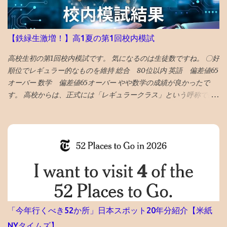
ていたが、備忘録がなくなると困る。 ケチらずにワードプレスに
しておくべきだったかと若干後悔 昼飯食いながらネットで調べる
どうやら、Googleのボットが自動で巡回して判定していて、 大量
【鉄緑生激増！】高1夏の第1回校内模試
の誤判定ロック（削除）が５年に一回ぐらいおきるらしい 再審査
ボタンを押した １０時間後、２２時過ぎ、メールが届いて ブログ
高校生初の第1回校内模試です。 気になるのは生徒数ですね。 〇好
復活させたとの通知 急ぎ管理画面にアクセスし、バックアップを
順位でレギュラー的なものを維持 総合 80位以内 英語 偏差値65
出力・保存した
オーバー 数学 偏差値65オーバー やや数学の成績が良かったで
す。 高校からは、正式には「レギュラークラス」という呼称では
ないですが、選抜クラスに入れました。 つまり、レギュラークラ
ス的なものを維持したと言えます。 夏期講習を英数両方受講した
のも、好要因でしょう。 なにしろ、応用クラスの季節 講習は校内
模試の過去問をやる ので、受講した方が圧倒的に有利です。 〇高
校で塾生が激増！ 高校からの新規入塾で中3の校内模試時に比べて
受験者が 400人 増えました！ でも、みたことある名前ばかりで成
績優秀上位メンバーは固定してます。 高校入塾からの「いきなり
30傑」は厳しそうです。 継続が重要です。
「今年行くべき52か所」日本スポット20年分紹介【米紙
NYタイムズ】