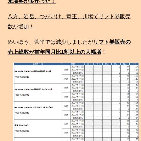
来場客が多かった！
八方、岩岳、つがいけ、竜王、川場でリフト券販売
数が増加！
めいほう、菅平では減少しましたが
リフト券販売の
売上総数が
前年同月比1割以上の大幅増
！