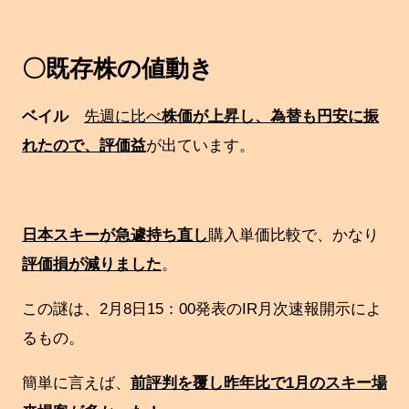
〇既存株の値動き
ベイル
先週に比べ
株価が上昇し、為替も円安に振
れたので、評価益
が出ています。
日本スキーが急遽持ち直し
購入単価比較で、かなり
評価損が減りました
。
この謎は、2月8日15：00発表のIR月次速報開示によ
るもの。
簡単に言えば、
前評判を覆し昨年比で1月のスキー場