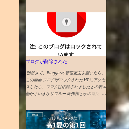
表が始まっているNYタイムズの「今年行く
昔塾から得た無作為抽出データです。例年こ
べき52か所」のこれまで紹介された日本の
んな感じかと 「 4年夏入塾偏差値42から1年
スポットを一覧で振り返ってみました。 （1
間で成績どうなるか」 へ
年間の週の数である「 52 」か所に固定され
たのは2014年から。） 〇2026年 17位 長
崎 核の脅威が再度クローズアップされた時
流を踏まえ、完全に破壊された広島と異な
り、市中心部が幸運にも残された長崎を’粘
り強く立ち直る都市’として選出。 駅前再開
ブログが削除された
発 の完成、大徳寺の 大クス 、 カステラ本家
福砂屋 、 コーヒー富士男 のミルクセーキ、
朝起きて、Bloggerの管理画面を開いたら、
ジャズ喫茶マイルストーン、 グラバー園 、
この画面 ブログがロックされた HPにアクセ
梅ヶ枝 焼餅 きく水 を紹介。 46位 沖
スしたら、ブログは削除されましたとの表示
縄 国際イベントや災害復興の観点を踏まえ
朝からいきなりブルー 著作権とかの違反
て選出される「５２箇所」なので、 火災か
か？ プライバシー関係か？ 誰が違反通知し
ら復興した 首里城 の秋の再オープンを紹
たんだ？ と色々頭をよぎるが、調べる気力
介。 秋まで待てない人は、 琉球ランタンフ
がわかない。 メールでの通知も来ていて、
ェスティバル や 伊江島ゆり祭り へ！とのこ
マルウェアのポリシー違反とかいてある そ
と 全文読めるギフトリンク2026記事 〇2025
んなものを作成する技術力もないのだが、