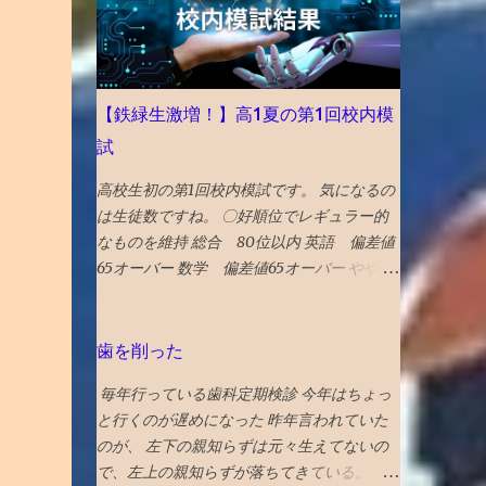
年 30位 富山 出典：NYタイムズHP 2025
貼った写真に何か埋め込まれていたのか、
年に行くべき旅行先の 30番目に能登の玄関
htmlコードを貼り付けたので何か入ってい
口 であり地震豪雨災害からの復興として観
たのか と一瞬思ったが、 そもそも記事作成
光誘致を進めている 富山 がランクイン。 文
画面に一切アクセスできないので、修正もで
【鉄緑生激増！】高1夏の第1回校内模
化豊かで飯うまく、すいてるよ！ との触れ
きないため、放置。 データ全部とんだと思
試
込みです。 ガラス美術館 、おわら風の盆ま
いブルーな気分。 最近は見た映画の備忘録
つり、 富山城址公園 の他、 飲食スポットと
と化していたが、備忘録がなくなると困る。
高校生初の第1回校内模試です。 気になるの
してワインバーのアルプ、おでん屋さんの飛
ケチらずにワードプレスにしておくべきだっ
は生徒数ですね。 〇好順位でレギュラー的
騨、カレー屋のスズキーマ、珈琲駅ブルート
たかと若干後悔 昼飯食いながらネットで調
なものを維持 総合 80位以内 英語 偏差値
レイン、ジャズバーのハナミズキノヘヤを紹
べる どうやら、Googleのボットが自動で巡
65オーバー 数学 偏差値65オーバー やや数
介。 （下記ギフトリンクの記事中にグーグ
回して判定していて、 大量の誤判定ロック
学の成績が良かったです。 高校からは、正
ルマップへのリンクあり） NYタイムズ紙は
（削除）が５年に一回ぐらいおきるらしい
式には「レギュラークラス」という呼称では
選出にあたり、国際イベント開催や災害復興
再審査ボタンを押した １０時間後、２２時
ないですが、選抜クラスに入れました。 つ
歯を削った
の観点を踏まえているとのことです。 38
過ぎ、メールが届いて ブログ復活させたと
まり、レギュラークラス的なものを維持した
位 大阪 食と商のまち大阪の革新的プロジ
の通知 急ぎ管理画面にアクセスし、バック
毎年行っている歯科定期検診 今年はちょっ
と言えます。 夏期講習を英数両方受講した
ェクトとして、 グラングリーン 大阪（公
アップを出力・保存した
と行くのが遅めになった 昨年言われていた
のも、好要因でしょう。 なにしろ、応用ク
園）を紹介。 ウォルドール・アストリアホ
のが、 左下の親知らずは元々生えてないの
ラスの季節 講習は校内模試の過去問をやる
テル、フォーシーズンズホテル、万博の開催
で、左上の親知らずが落ちてきている。 す
ので、受講した方が圧倒的に有利です。 〇