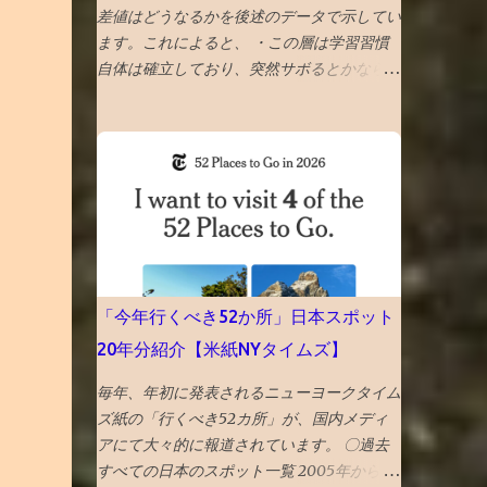
差値はどうなるかを後述のデータで示してい
ます。これによると、 ・この層は学習習慣
自体は確立しており、突然サボるとかならな
いので 6年後期で偏差値（成績）下がらない
・みんなが夏必死でやるので 偏差値1アップ
が平均 値 ・そういうなかで 偏差値3アップ
は爆上げ!これに成功する受験生は数% ・持
ち偏差値が５上がるのはあり得ない ・後期
模試は難化するので頭打ちだった層が高偏差
値出しやすくなるというのも定説なので、前
期67と68の差は大きいかも タイトルへの回
答としては、「偏差値１上がる」です。 ◆6
「今年行くべき52か所」日本スポット
年前期平均偏差値が68以上だった者の後期
20年分紹介【米紙NYタイムズ】
平均偏差値 73→74 72→73 71→73 70→73
70→70 69→72 69→70 68→72 68→72
毎年、年初に発表されるニューヨークタイム
68→70 68→69 68→69 ◆6年前期平均偏差
ズ紙の「行くべき52カ所」が、国内メディ
値67の人の6年後期の平均偏差値の実例
アにて大々的に報道されています。 〇過去
67→70 67→69 67→68 67→68 67→68
すべての日本のスポット一覧 2005年から発
67→68 67→67 67→67 67→67 67→67 67→67