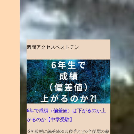
週間アクセスベストテン
6年で成績（偏差値）は下がるのか上
がるのか【中学受験】
6年前期に偏差値60台後半だと6年後期の偏