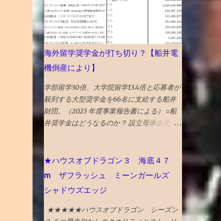
いた
海外留学奨学金が打ち切り？【船井電
機倒産により】
学部留学30倍、大学院留学13.4倍と応募者が
殺到する大型奨学金を66名に支給する船井
財団。（2023 年度事業報告書による） ○船
井奨学金はどうなるのか？ 設立母体企業的
な船井電機の倒産（破産）で船井財団の海外
留学奨学金が打ち切りになることへの心配の
声があります。 ので、懸念点が該当するか
★ハウスオブドラゴン３ 海底４７
調べてみました。 主な懸念点としては、 ①
m ザフラッシュ ミーンガールズ
設立母体企業等から毎年、奨学金事業費を受
シャドウズエッジ
け取っていて、倒産により今後の 寄付金が
ゼロになると奨学金支給原資が無くなる の
★★★★★ハウスオブドラゴン シーズン
ではないか？ ②財団の基金で 船井電機の