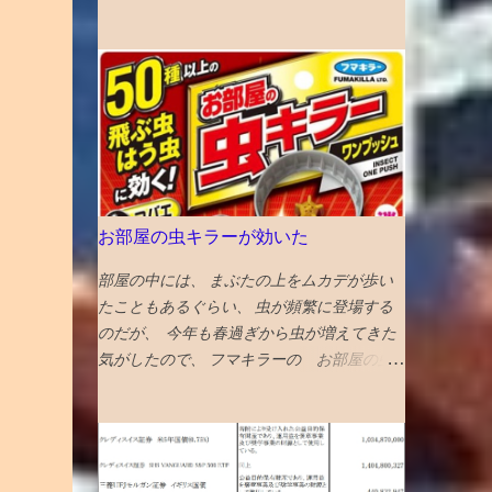
のほか、進歩主義的都市としてLGBTQ＋の
ると、手前の奥歯との間に段差ができて、隙
高校で塾生が激増！ 高校からの新規入塾で
コミュニティセンターであるプライドセンタ
間に挟まりやすくなるという症状が生じてい
中3の校内模試時に比べて受験者が 400人 増
ーを紹介。 ギフトリンクなので全文読めま
た。 対応策は、段差がなくなるように１ミ
えました！ でも、みたことある名前ばかり
す→ 2025年に行くべき52カ所の英語記事全
リ程度削る ということだっが、 せっかくの
で成績優秀上位メンバーは固定してます。
文 〇2024年 3位 山口 また、NYタイムズ
生きてる歯を削るのに躊躇して、１年様子見
高校入塾からの「いきなり30傑」は厳しそ
HP画像に明示されている数字（下に引用し
した 年をとってくると移植に使えなくな
うです。 継続が重要です。
ている山口の場合は...
り、噛み合わせに役立っていない親知らずの
利用価値も低下してくるので、将来的にはさ
らに削るとか、抜歯に至るのもやむを得ない
お部屋の虫キラーが効いた
と考えれば、 段差をなくすために、歯を削
るのもそんなに侵襲性が高い措置でもなくな
部屋の中には、 まぶたの上をムカデが歩い
ってくる ので、１ミリぐらい親知らずを削
たこともあるぐらい、 虫が頻繁に登場する
ってもらい、手前の奥歯との段差をなくした
のだが、 今年も春過ぎから虫が増えてきた
２食ほど食べてみたが、挟まらなくなった
気がしたので、 フマキラーの お部屋の虫
成功♪ なお、段差無くす作戦がダメだった
キラー ワンプッシュ この手のやつの効果
ら、 次策は周囲を削って被せ物をして隙間
が体感できることはあまりないが、 これは
を無くすという処置、 それでもダメになっ
効いている 千円以上とちょいと高めだが、
たら抜歯処置 という選択肢があるとのこと
この三週間ぐらいの体感で、クモやコバエな
どの虫が減っている 今日はムカデが死んで