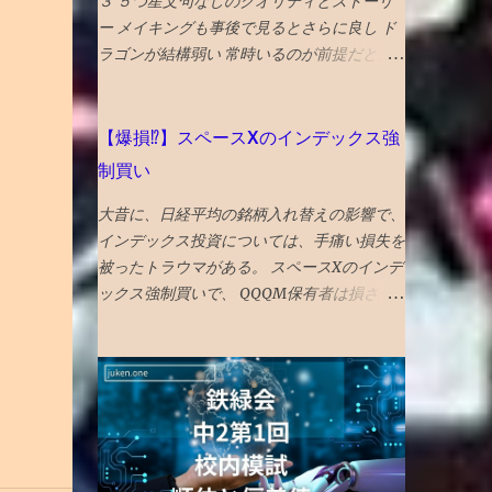
３ ５つ星文句なしのクオリティとストーリ
株・社債を買っていないか ？ 船井財団のHP
ー メイキングも事後で見るとさらに良し ド
を調べてみると、 上記①に関しては、 財団
ラゴンが結構弱い 常時いるのが前提だと、
保有資産が113億円で、年間の利息・分配金
イロイロ対策も立てられてしまうな 武器や
収入が3億円、支出が4億円。年間1億円の赤
戦術は不意打ちが大事 ★★★★海底４７m
字ですが、 今後の寄付金が無くなっても、
サメに襲われるものだが、 意外と新鮮な行
【爆損⁉︎】スペースXのインデックス強
当面は十分に運営できる基金を財団自らが保
き着く展開があってよい ★★★★海底４７
制買い
有 しています。 毎年の寄付金受け入れによ
m マヤの死の迷宮 続編 なんかみたこと
り運営されている柳井財団とは異なり、設立
ある気もしたが、 最後までエンタメ要素満
大昔に、日経平均の銘柄入れ替えの影響で、
母体に頼らない財政基盤が構築されていま
載で楽しめる ★★★★ザ・フラッシュ タイ
インデックス投資については、手痛い損失を
す。 また、基金の目的外使用も法律により
ムトラベル系アクションの話。 直せるとこ
被ったトラウマがある。 スペースXのインデ
禁止されていますので、母体企業の倒産によ
ろと直せない運命が哀しい ★ボーイキルズ
ックス強制買いで、 QQQM保有者は損させ
る借金返済などに充てることも、（法律違反
ワールド ポイントが余っていたので４００P
られるのではないかと不安が募り、 対策を
などの相当な不正行為が行われない限り）、
使ってしまったが、駄作 星４つにつられて
考えた。 先にスペースXを買って、強制買い
不可能です。 上記②に関しては、保有金額
みてしまったが、失敗した。 ★★★★ミー
の効果を打ち消そうと思い、 待機資金で購
大きい順で 米国高配当株ETF、S＆
ンガールズ 条件が整えば、誰もが、意地悪
入。ついでに、もっと買いたくなり、売却銘
P500ETF、米5年国債・・・となっており、
になる可能性はある あからさまな敵を作り
柄を思慮 NISAのベイルを損切り・手放すこ
自社株買いみたいな 個別株に手を出してい
すぎるのもよくない ★★★★シャドウズエ
とにした とりあえず、税金も手数料も払わ
る気配はありません 。 （出典： 船井財団の
ッジ 筋書きも結構展開があっって、 単なる
ずにすむのが、心理的に銘柄入れ替えにやさ