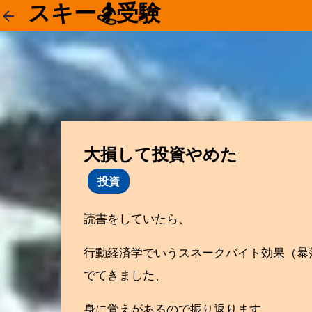
スキー🏂受験
大損して投資やめた
投資
読書をしていたら、
行動経済学でいうスネークバイト効果（暴
でてきました、
身に覚えがあるので振り返ります。