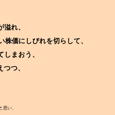
が溢れ、
い株価にしびれを切らして、
てしまおう、
えつつ、
と思い、