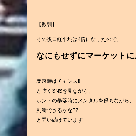
【教訓】
その後日経平均は4倍になったので、
なにもせずにマーケットに居
暴落時はチャンス‼
と呟くSNSを見ながら、
ホントの暴落時にメンタルを保ちながら、
判断できるかな⁇
と問い続けています