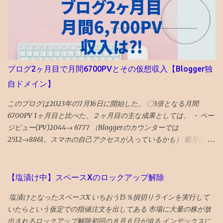
うのも定説なので、前期67と68の差は大きいかも タイトルへの回
答としては、「偏差値１上がる」です。 ◆6年前期平均偏差値が
68以上だった者の後期平均偏差値 73→74 72→73 71→73 70→73
70→70 69→72 69→70 68→72 68→72 68→70 68→69 68→69 ◆6
年前期平均偏差値67の人の6年後期の平均偏差値の実例 67→70
67→69 67→68 67→68 67→68 67→68 67→67 67→67 67→67
ブログ2ヶ月目で月間6700PVとその仮想収入【Blogger独
67→67 67→67 昔塾から得た無作為抽出データです。例年こんな感
自ドメイン】
じかと 「 4年夏入塾偏差値42から1年間で成績どうなるか」 へ
このブログは2023年の7月16日に開始した。 〇3倍となる月間
6700PV 1ヶ月目と比べた、２ヶ月目の主な成果としては、 ・ ペー
ジビュー(PV)2044→ 6777 （Bloggerのカウンターでは
2512→8861。スマホの自己アクセスが入っているかも） 前月比 P
Ｖ3倍 と順調な伸び。 ・ ユーザー数545人→ 2839人 前月比 ユーザ
ー数5倍 と順調な伸び。 ・ 平均滞在時間3分57秒→ 1分44秒 減った
ように見えるが、先月分には自己アクセス分がカウントされてい
【塩漬け中】スペースXのロックアップ解除
たので、もともとこの程度の滞在時間だったと推測。 類似ブログ
塩漬けとなったスペースX いちおう15％損切りラインを実行して
もこのぐらいらしいので、特段の問題なしと推測。 〇検索流入は
いたらという仮定での指値注文を出してある 市場に大量の株が放
5％ ・前月はツイッターXから流入が6割、ブログ村等から4割、検
出されるロックアップ解除初回の８月６日が迫る インデックスに