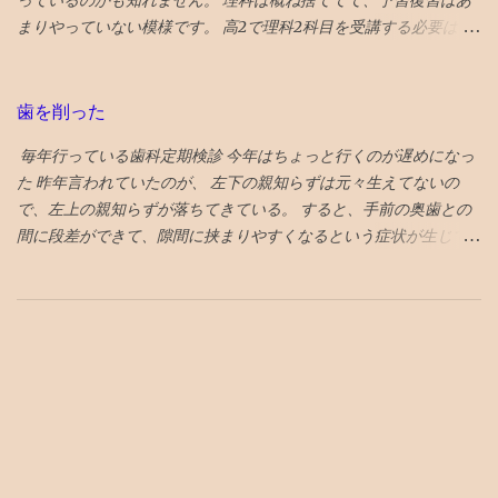
っているのかも知れません。 理科は概ね捨ててて、予習復習はあ
はある程度見ておいた方が楽しめる 「中島淳」 面白い話と、よく
まりやっていない模様です。 高2で理科2科目を受講する必要はな
わからない話が混在している短編集 李陵など中国の古典を題材に
かったのかも知れません。 とにかく、数Ⅲもあるので、超過密ス
し運命に逆らえない人の姿を描いたのが面白め
ケジュールです。 理科は高3の1年で完成する説に賭ける作戦なの
でしょう。 数学や理科のバランスが気になりますが、もはや会話
歯を削った
もないので、見守るのみです。 というか、そんな心配親がしなく
毎年行っている歯科定期検診 今年はちょっと行くのが遅めになっ
ても、鉄の先生たちが、アドバイスしているようなのは、鉄の家
た 昨年言われていたのが、 左下の親知らずは元々生えてないの
庭あて報告書を見ても伝わってきました。 この段階になると、 学
で、左上の親知らずが落ちてきている。 すると、手前の奥歯との
習戦略のアドバイスは塾の仕事 ですね。
間に段差ができて、隙間に挟まりやすくなるという症状が生じて
いた。 対応策は、段差がなくなるように１ミリ程度削る というこ
とだっが、 せっかくの生きてる歯を削るのに躊躇して、１年様子
見した 年をとってくると移植に使えなくなり、噛み合わせに役立
っていない親知らずの利用価値も低下してくるので、将来的には
さらに削るとか、抜歯に至るのもやむを得ないと考えれば、 段差
をなくすために、歯を削るのもそんなに侵襲性が高い措置でもな
くなってくる ので、１ミリぐらい親知らずを削ってもらい、手前
の奥歯との段差をなくした ２食ほど食べてみたが、挟まらなくな
った 成功♪ なお、段差無くす作戦がダメだったら、 次策は周囲を