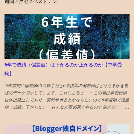
週間アクセスベストテン
6年で成績（偏差値）は下がるのか上がるのか【中学受
験】
6年前期に偏差値60台後半だと6年後期の偏差値はどうなるかを後
述のデータで示しています。これによると、 ・この層は学習習慣
自体は確立しており、突然サボるとかならないので 6年後期で偏差
値（成績）下がらない ・みんなが夏必死でやるので 偏差値1アップ
が平均 値 ・そういうなかで 偏差値3アップは爆上げ!これに成功す
る受験生は数% ・持ち偏差値が５上がるのはあり得ない ・後期模
試は難化するので頭打ちだった層が高偏差値出しやすくなるとい