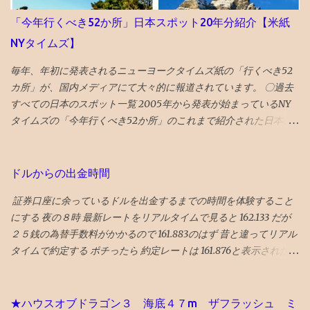
「今年行くべき52か所」日本スポット20年分紹介【米紙
NYタイムズ】
毎年、年初に発表されるニューヨークタイムズ紙の「行くべき52
カ所」が、国内メディアにて大々的に報道されています。 〇過去
すべての日本のスポット一覧 2005年から発表が始まっているNY
タイムズの「今年行くべき52か所」のこれまで紹介された日本の
スポットを一覧で振り返ってみました。 （1年間の週の数である「
52 」か所に固定されたのは2014年から。） 〇2026年 17位 長
崎 核の脅威が再度クローズアップされた時流を踏まえ、完全に破
ドルからの出金時間
壊された広島と異なり、市中心部が幸運にも残された長崎を’粘り
証券口座に余っているドルを出金するまでの時間を体験すること
強く立ち直る都市’として選出。 駅前再開発 の完成、大徳寺の 大
にする 夜の８時 最新レートをリアルタイムで見ると 162.133 だが
クス 、 カステラ本家 福砂屋 、 コーヒー富士男 のミルクセーキ、
２５銭の為替手数料がかかるので 161.883のはず 昔と違ってリアル
ジャズ喫茶マイルストーン、 グラバー園 、梅ヶ枝 焼餅 きく水
タイムで約定する ポチったら 約定レートは 161.876と表示された
を紹介。 46位 沖縄 国際イベントや災害復興の観点を踏まえて
その後にチェックしたレートは 162.129 だったので 体感で0.３銭
選出される「５２箇所」なので、 火災から復興した 首里城 の秋の
ほどの隠れコストがある気がする すぐに出金可能額に反映された
再オープンを紹介。 秋まで待てない人は、 琉球ランタンフェステ
20:28までの通常出金は翌営業日の振り込みということでやってみ
ィバル や 伊江島ゆり祭り へ！とのこと 全文読めるギフトリンク
★ハウスオブドラゴン３ 海底４７m ザフラッシュ ミ