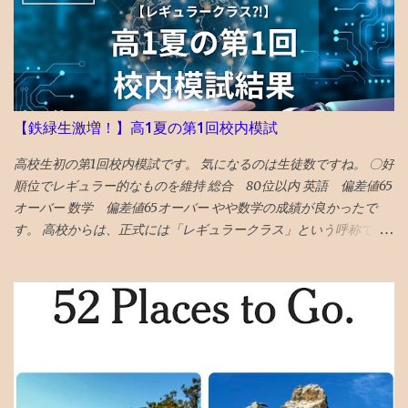
く何年もかかるペースです。 過労死基準を超える時間を投入。仮
で何か入っていたのか と一瞬思ったが、 そもそも記事作成画面に
想 時給4円 ぐらい⁈ 労働というよりも、 趣味の時間orネット社会
一切アクセスできないので、修正もできないため、放置。 データ
を学ぶ...
全部とんだと思いブルーな気分。 最近は見た映画の備忘録と化し
ていたが、備忘録がなくなると困る。 ケチらずにワードプレスに
しておくべきだったかと若干後悔 昼飯食いながらネットで調べる
どうやら、Googleのボットが自動で巡回して判定していて、 大量
【鉄緑生激増！】高1夏の第1回校内模試
の誤判定ロック（削除）が５年に一回ぐらいおきるらしい 再審査
ボタンを押した １０時間後、２２時過ぎ、メールが届いて ブログ
高校生初の第1回校内模試です。 気になるのは生徒数ですね。 〇好
復活させたとの通知 急ぎ管理画面にアクセスし、バックアップを
順位でレギュラー的なものを維持 総合 80位以内 英語 偏差値65
出力・保存した
オーバー 数学 偏差値65オーバー やや数学の成績が良かったで
す。 高校からは、正式には「レギュラークラス」という呼称では
ないですが、選抜クラスに入れました。 つまり、レギュラークラ
ス的なものを維持したと言えます。 夏期講習を英数両方受講した
のも、好要因でしょう。 なにしろ、応用クラスの季節 講習は校内
模試の過去問をやる ので、受講した方が圧倒的に有利です。 〇高
校で塾生が激増！ 高校からの新規入塾で中3の校内模試時に比べて
受験者が 400人 増えました！ でも、みたことある名前ばかりで成
績優秀上位メンバーは固定してます。 高校入塾からの「いきなり
30傑」は厳しそうです。 継続が重要です。