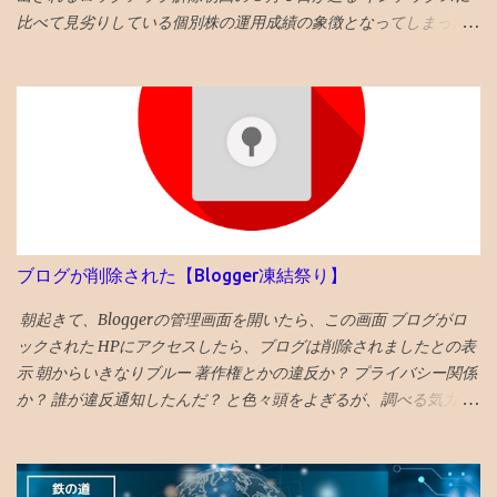
索流入ほぼ無し →ツイッターX6割弱、ブログ村2割、ブックマー
比べて見劣りしている個別株の運用成績の象徴となってしまった
ク2割、 検索5% 検索流入も直近のデータでは1割 を超えてきてい
インデックスへの資金シフトは進めているが、 個別株の楽しさを
ますので、今後に期待します。 「3ヶ月を過ぎると検索流入が増え
完全に捨てられない すると、１銘柄あたり総資産の2%をリミット
る」と言われています。 ・前月はスマホ75％パソコン23%タブレ
にするのがいいかと思い始める ８月６日&７日が過ぎた 思ったよ
ット2% → スマホ86% パソコン12%タブレット1％ スマホの割合が
り、ロックアップ解除の投げ売りは少なくて、 IPO価格程度には回
増えた。 ・前月の米中他海外アクセスは2割程度 → 海外アクセス
復。 引き続き塩漬けにします
は1割 ちょっと程度へ。 アメリカ、ドイツ、オランダ、フランスの
順番でアクセスが多い。 データは特記なければグーグルアナリテ
ィクスです。 今月はぷちSNSバズの記事もありました。 大体の人
が1ヶ月目で30記事創るので、2ヶ月目にはどれかがバスになると
いうことだと思います 最初の3ヶ月は月1000人で4千PVぐらいとい
ブログが削除された【Blogger凍結祭り】
う印象なので、概ね、自分では満足できる成果と捉えています。
また、 7記事位をリライト しました。 やはり、 初期の記事は見る
朝起きて、Bloggerの管理画面を開いたら、この画面 ブログがロ
のも恥ずかしいレベル です。 恥を忍んで？、恥をさらしなが
ックされた HPにアクセスしたら、ブログは削除されましたとの表
ら？、改善作業を続けます。 〇仮想収入はコイン程度！ 収入：ア
示 朝からいきなりブルー 著作権とかの違反か？ プライバシー関係
ドセンス「 推定収益額」が「コイン 」円でした。 （「金額明記の
か？ 誰が違反通知したんだ？ と色々頭をよぎるが、調べる気力が
ブログは成長しない説」も多々目にしたので多少ボカすことにし
わかない。 メールでの通知も来ていて、マルウェアのポリシー違
ました） あくまで、仮想であり、実際には推定収益額が8千円に到
反とかいてある そんなものを作成する技術力もないのだが、 貼っ
達しないと、1円たりとももらえず、実際の収入になりません。 軽
た写真に何か埋め込まれていたのか、htmlコードを貼り付けたの