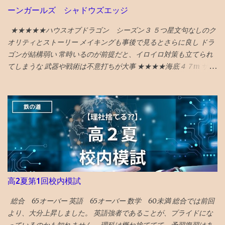
たら、 １０時から１３時までの間に振り込まれると表示された。
2026記事 〇2025年 30位 富山 出典：NYタイムズHP 2025年に
ーンガールズ シャドウズエッジ
実際には、 翌朝９時頃には振り込まれていた
行くべき旅行先の 30番目に能登の玄関口 であり地震豪雨災害から
★★★★★ハウスオブドラゴン シーズン３ ５つ星文句なしのク
の復興として観光誘致を進めている 富山 がランクイン。 文化豊か
オリティとストーリー メイキングも事後で見るとさらに良し ドラ
で飯うまく、すいてるよ！ との触れ込みです。 ガラス美術館 、
ゴンが結構弱い 常時いるのが前提だと、イロイロ対策も立てられ
おわら風の盆まつり、 富山城址公園 の他、 飲食スポットとしてワ
てしまうな 武器や戦術は不意打ちが大事 ★★★★海底４７m サメ
インバーのアルプ、おでん屋さんの飛騨、カレー屋のスズキー
に襲われるものだが、 意外と新鮮な行き着く展開があってよい
マ、珈琲駅ブルートレイン、ジャズバーのハナミズキノヘヤを紹
★★★★海底４７m マヤの死の迷宮 続編 なんかみたことある
介。 （下記ギフトリンクの記事中にグーグルマップへのリンクあ
気もしたが、 最後までエンタメ要素満載で楽しめる ★★★★ザ・
り） NYタイムズ紙は選出にあたり、国際イベント開催や災害復興
フラッシュ タイムトラベル系アクションの話。 直せるところと直
の観点を踏まえているとのことです。 38位 大阪 食と商のまち
せない運命が哀しい ★ボーイキルズワールド ポイントが余ってい
大阪の革新的プロジェクトとして、 グラングリーン 大阪（公園）
たので４００P使ってしまったが、駄作 星４つにつられてみてしま
を紹介。 ウォルドール・アストリアホテル、フォーシーズンズホ
ったが、失敗した。 ★★★★ミーンガールズ 条件が整えば、誰も
テル、万博の開催のほか、進歩主義的都市としてLGBTQ＋のコミ
が、意地悪になる可能性はある あからさまな敵を作りすぎるのも
ュニティセンターであるプライドセンターを紹介。 ギフトリンク
よくない ★★★★シャドウズエッジ 筋書きも結構展開があっっ
なので全文読めます→ 2025年に行くべき52カ所の英語記事全文 〇
高2夏第1回校内模試
て、 単なるジャッキーチェーンのカンフー映画よりも深い
2024年 3位 山口 また、NYタイムズHP画像に明示されている数
★★★★アンチャーテッド なんか昔見たことあるので、２回目だ
字（下に引用している山口の場合は...
総合 65オーバー 英語 65オーバー 数学 60未満 総合では前回
とワクワク感が薄れてる ★★★スチュアート・宇宙救出失敗の法
より、大分上昇しました。 英語強者であることが、プライドにな
則 ビックバンセオリーのスピンオフコメディ ビックバンセオリー