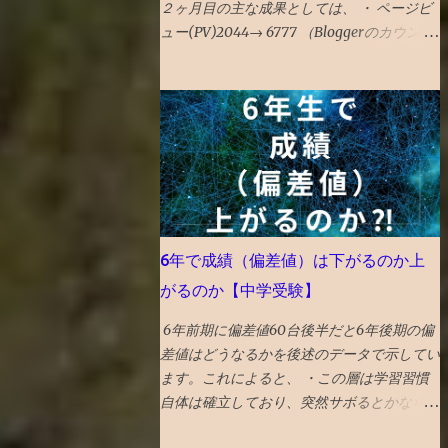
２ヶ月目の主な成果としては、 ・ ページビ
ュー(PV)2044→ 6777 （Bloggerのカウンタ
ーでは2512→8861。スマホの自己アクセス
が入っているかも） 前月比 PＶ3倍 と順調な
伸び。 ・ ユーザー数545人→ 2839人 前月比
ユーザー数5倍 と順調な伸び。 ・ 平均滞在
時間3分57秒→ 1分44秒 減ったように見える
が、先月分には自己アクセス分がカウントさ
れていたので、もともとこの程度の滞在時間
だったと推測。 類似ブログもこのぐらいら
しいので、特段の問題なしと推測。 〇検索
6年で成績（偏差値）は下がるのか上
流入は5％ ・前月はツイッターXから流入が6
がるのか【中学受験】
割、ブログ村等から4割、検索流入ほぼ無し
→ツイッターX6割弱、ブログ村2割、ブック
6年前期に偏差値60台後半だと6年後期の偏
マーク2割、 検索5% 検索流入も直近のデー
差値はどうなるかを後述のデータで示してい
タでは1割 を超えてきていますので、今後に
ます。これによると、 ・この層は学習習慣
期待します。 「3ヶ月を過ぎると検索流入が
自体は確立しており、突然サボるとかならな
増える」と言われています。 ・前月はスマ
いので 6年後期で偏差値（成績）下がらない
ホ75％パソコン23%タブレット2% → スマ