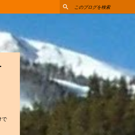
ドー
けで