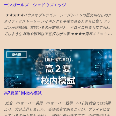
マ、珈琲駅ブルートレイン、ジャズバーのハナミズキノヘヤを紹
模試の過去問をやる ので、受講した方が圧倒的に有利です。 〇高
ーンガールズ シャドウズエッジ
介。 （下記ギフトリンクの記事中にグーグルマップへのリンクあ
校で塾生が激増！ 高校からの新規入塾で中3の校内模試時に比べて
り） NYタイムズ紙は選出にあたり、国際イベント開催や災害復興
受験者が 400人 増えました！ でも、みたことある名前ばかりで成
★★★★★ハウスオブドラゴン シーズン３ ５つ星文句なしのク
の観点を踏まえているとのことです。 38位 大阪 食と商のまち
績優秀上位メンバーは固定してます。 高校入塾からの「いきなり
オリティとストーリー メイキングも事後で見るとさらに良し ドラ
大阪の革新的プロジェクトとして、 グラングリーン 大阪（公園）
30傑」は厳しそうです。 継続が重要です。
ゴンが結構弱い 常時いるのが前提だと、イロイロ対策も立てられ
を紹介。 ウォルドール・アストリアホテル、フォーシーズンズホ
てしまうな 武器や戦術は不意打ちが大事 ★★★★海底４７m サメ
テル、万博の開催のほか、進歩主義的都市としてLGBTQ＋のコミ
に襲われるものだが、 意外と新鮮な行き着く展開があってよい
ュニティセンターであるプライドセンターを紹介。 ギフトリンク
★★★★海底４７m マヤの死の迷宮 続編 なんかみたことある
なので全文読めます→ 2025年に行くべき52カ所の英語記事全文 〇
気もしたが、 最後までエンタメ要素満載で楽しめる ★★★★ザ・
2024年 3位 山口 また、NYタイムズHP画像に明示されている数
フラッシュ タイムトラベル系アクションの話。 直せるところと直
字（下に引用している山口の場合は...
せない運命が哀しい ★ボーイキルズワールド ポイントが余ってい
たので４００P使ってしまったが、駄作 星４つにつられてみてしま
ったが、失敗した。 ★★★★ミーンガールズ 条件が整えば、誰も
が、意地悪になる可能性はある あからさまな敵を作りすぎるのも
よくない ★★★★シャドウズエッジ 筋書きも結構展開があっっ
高2夏第1回校内模試
て、 単なるジャッキーチェーンのカンフー映画よりも深い
★★★★アンチャーテッド なんか昔見たことあるので、２回目だ
総合 65オーバー 英語 65オーバー 数学 60未満 総合では前回
とワクワク感が薄れてる ★★★スチュアート・宇宙救出失敗の法
より、大分上昇しました。 英語強者であることが、プライドにな
則 ビックバンセオリーのスピンオフコメディ ビックバンセオリー
っているのかも知れません。 理科は概ね捨ててて、予習復習はあ