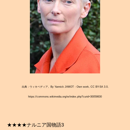
出典：ウィキペディア。By Yannick JAMOT - Own work, CC BY-SA 3.0,
https://commons.wikimedia.org/w/index.php?curid=30059830
★★★★ナルニア国物語3