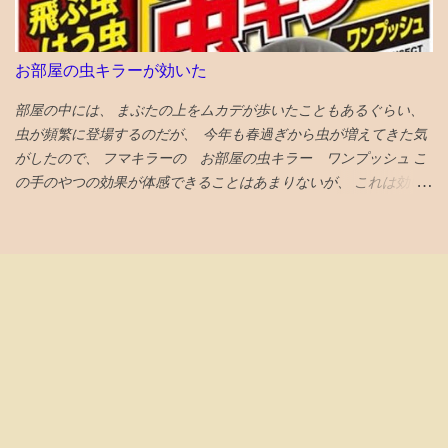
100は7月6日 に強制買いが起きると思われる 今３％の浮動株が
入り目安順位）になる でしょう。 もちろん標準偏差にもよります
６％になるロックアップ解除の90日以内には、半分は売り 浮動株
が。 ちなみに、（30傑入り） 成績優秀者への掲載は190点以上 必
２０％になるロックアップ解除の180日以内には、全部売ることと
要です。 ↓1日1回クリックで応援お願いします！ ブログ村 筆者
お部屋の虫キラーが効いた
する 次の日思い直す。やっぱりナスダック１００の強制買いの日
プロフィールへ 【「常勝組」鉄緑戦士の道】英語強者vs数学強
に全売却しよう。 引けの３０分の前に１割。３０分の前半後半で
部屋の中には、 まぶたの上をムカデが歩いたこともあるぐらい、
者！東大に入りやすい方は⁈ 開成校長「もう一度試験すれば半分入
各４割。ひけなりで１割。 がいいと、AIがアドバイスしてくる。
虫が頻繁に登場するのだが、 今年も春過ぎから虫が増えてきた気
れ替わる」はホントか⁈【「常勝組」鉄緑戦士で検証】 「...
その後、高値掴みした株価は低迷、 指数買い第一波VTIの6月19日
がしたので、 フマキラーの お部屋の虫キラー ワンプッシュ こ
に気持ち持ち直し気味とも言えなくないが、 さらに下落してい
の手のやつの効果が体感できることはあまりないが、 これは効い
き、6月23日には初値も割り込む 第２波オルカンの6月26日も何も
ている 千円以上とちょいと高めだが、 この三週間ぐらいの体感
起きない 最後の望みナスダック100の7月6日 引け成りセット 取得
で、クモやコバエなどの虫が減っている 今日はムカデが死んでい
価格での指値セット 引けの３０分前に起きて株価をチェック ほぼ
た
何も起きていない 損切りする勇気も起きない株価の低迷具合で、
引け成りの注文取り消し 結局塩漬け状態へ...