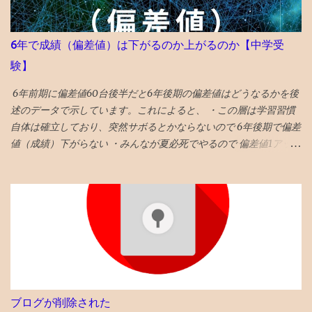
6年で成績（偏差値）は下がるのか上がるのか【中学受
験】
6年前期に偏差値60台後半だと6年後期の偏差値はどうなるかを後
述のデータで示しています。これによると、 ・この層は学習習慣
自体は確立しており、突然サボるとかならないので 6年後期で偏差
値（成績）下がらない ・みんなが夏必死でやるので 偏差値1アップ
が平均 値 ・そういうなかで 偏差値3アップは爆上げ!これに成功す
る受験生は数% ・持ち偏差値が５上がるのはあり得ない ・後期模
試は難化するので頭打ちだった層が高偏差値出しやすくなるとい
うのも定説なので、前期67と68の差は大きいかも タイトルへの回
答としては、「偏差値１上がる」です。 ◆6年前期平均偏差値が
68以上だった者の後期平均偏差値 73→74 72→73 71→73 70→73
70→70 69→72 69→70 68→72 68→72 68→70 68→69 68→69 ◆6
年前期平均偏差値67の人の6年後期の平均偏差値の実例 67→70
67→69 67→68 67→68 67→68 67→68 67→67 67→67 67→67
ブログが削除された
67→67 67→67 昔塾から得た無作為抽出データです。例年こんな感