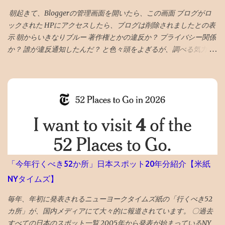
じかと 「 4年夏入塾偏差値42から1年間で成績どうなるか」 へ
朝起きて、Bloggerの管理画面を開いたら、この画面 ブログがロ
ックされた HPにアクセスしたら、ブログは削除されましたとの表
示 朝からいきなりブルー 著作権とかの違反か？ プライバシー関係
か？ 誰が違反通知したんだ？ と色々頭をよぎるが、調べる気力が
わかない。 メールでの通知も来ていて、マルウェアのポリシー違
反とかいてある そんなものを作成する技術力もないのだが、 貼っ
た写真に何か埋め込まれていたのか、htmlコードを貼り付けたの
で何か入っていたのか と一瞬思ったが、 そもそも記事作成画面に
一切アクセスできないので、修正もできないため、放置。 データ
全部とんだと思いブルーな気分。 最近は見た映画の備忘録と化し
ていたが、備忘録がなくなると困る。 ケチらずにワードプレスに
しておくべきだったかと若干後悔 昼飯食いながらネットで調べる
どうやら、Googleのボットが自動で巡回して判定していて、 大量
「今年行くべき52か所」日本スポット20年分紹介【米紙
の誤判定ロック（削除）が５年に一回ぐらいおきるらしい 再審査
NYタイムズ】
ボタンを押した １０時間後、２２時過ぎ、メールが届いて ブログ
復活させたとの通知 急ぎ管理画面にアクセスし、バックアップを
毎年、年初に発表されるニューヨークタイムズ紙の「行くべき52
出力・保存した
カ所」が、国内メディアにて大々的に報道されています。 〇過去
すべての日本のスポット一覧 2005年から発表が始まっているNY