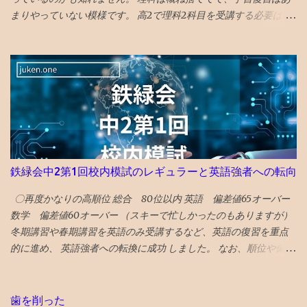
はある程度見ておいた方が楽しめる 「中島淳」 面白い話と、よく
まりやっていない模様です。 高2で理科2科目を受講する必要はな
わからない話が混在している短編集 李陵など中国の古典を題材に
かったのかも知れません。 とにかく、数Ⅲもあるので、超過密ス
し運命に逆らえない人の姿を描いたのが面白め
ケジュールです。 理科は高3の1年で完成する説に賭ける作戦なの
でしょう。 数学や理科のバランスが気になりますが、もはや会話
もないので、見守るのみです。 というか、そんな心配親がしなく
ても、鉄の先生たちが、アドバイスしているようなのは、鉄の家
庭あて報告書を見ても伝わってきました。 この段階になると、 学
習戦略のアドバイスは塾の仕事 ですね。
鉄緑会中2第1回校内模試のレギュラーと英語強者への転向
〇再度かなりの高順位 総合 80位以内 英語 偏差値65オーバー
数学 偏差値60オーバー （スキーで忙しかったのもありますが）
冬期講習や春期講習を英語のみ受講するなど、英語の復習を重点
的に進め、 英語強者への転換に成功 しました。 なお、順位や偏差
値は代々木1拠点のみで算出（関西とは分けて算出）されていま
す。 関西の塾生とは平均点は概ね同じ。5点ぐらい違う時もありま
したが、10点とか離れることはなかったと思います。 （平均点や
歯を削った