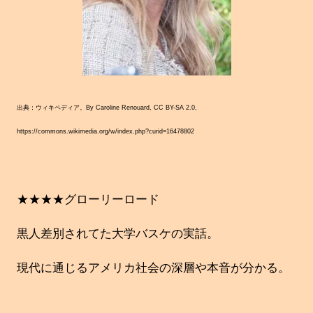
出典：ウィキペディア。By Caroline Renouard, CC BY-SA 2.0,
https://commons.wikimedia.org/w/index.php?curid=16478802
★★★★グローリーロード
黒人差別されてた大学バスケの実話。
現代に通じるアメリカ社会の深層や本音が分かる。