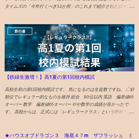
タイムズの「今年行くべき52か所」のこれまで紹介された日本の
スポットを一覧で振り返ってみました。 （1年間の週の数である「
52 」か所に固定されたのは2014年から。） 〇2026年 17位 長
崎 核の脅威が再度クローズアップされた時流を踏まえ、完全に破
壊された広島と異なり、市中心部が幸運にも残された長崎を’粘り
強く立ち直る都市’として選出。 駅前再開発 の完成、大徳寺の 大
クス 、 カステラ本家 福砂屋 、 コーヒー富士男 のミルクセーキ、
ジャズ喫茶マイルストーン、 グラバー園 、梅ヶ枝 焼餅 きく水
を紹介。 46位 沖縄 国際イベントや災害復興の観点を踏まえて
選出される「５２箇所」なので、 火災から復興した 首里城 の秋の
【鉄緑生激増！】高1夏の第1回校内模試
再オープンを紹介。 秋まで待てない人は、 琉球ランタンフェステ
ィバル や 伊江島ゆり祭り へ！とのこと 全文読めるギフトリンク
高校生初の第1回校内模試です。 気になるのは生徒数ですね。 〇好
2026記事 〇2025年 30位 富山 出典：NYタイムズHP 2025年に
順位でレギュラー的なものを維持 総合 80位以内 英語 偏差値65
行くべき旅行先の 30番目に能登の玄関口 であり地震豪雨災害から
オーバー 数学 偏差値65オーバー やや数学の成績が良かったで
の復興として観光誘致を進めている 富山 がランクイン。 文化豊か
す。 高校からは、正式には「レギュラークラス」という呼称では
で飯うまく、すいてるよ！ との触れ込みです。 ガラス美術館 、
ないですが、選抜クラスに入れました。 つまり、レギュラークラ
おわら風の盆まつり、 富山城址公園 の他、 飲食スポットとしてワ
ス的なものを維持したと言えます。 夏期講習を英数両方受講した
インバーのアルプ、おでん屋さんの飛騨、カレー屋のスズキー
のも、好要因でしょう。 なにしろ、応用クラスの季節 講習は校内
★ハウスオブドラゴン３ 海底４７m ザフラッシュ ミ