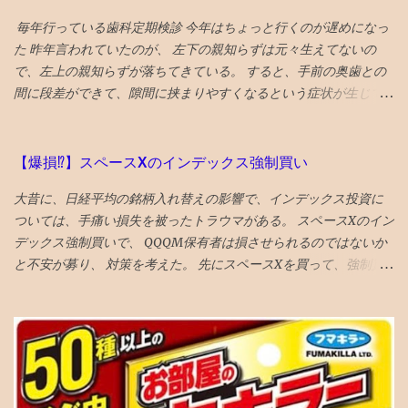
レギュラー入り点数については後述します） 〇伴走を大幅削減 基
毎年行っている歯科定期検診 今年はちょっと行くのが遅めになっ
本的に中2からは伴走をやめました。 というか、 高校数学に私が
た 昨年言われていたのが、 左下の親知らずは元々生えてないの
ついていけなくなったので、数学の内容面に踏み込んだアドバイ
で、左上の親知らずが落ちてきている。 すると、手前の奥歯との
スは出来なくなりました 。 ただし、単純作業を中心に、時々代行
間に段差ができて、隙間に挟まりやすくなるという症状が生じて
しました。 例えば、学校の定期試験時の 宿題ドリル的なものの丸
いた。 対応策は、段差がなくなるように１ミリ程度削る というこ
付けの代行 。 英数ともに学校の定期試験時提出の宿題は、丸付け
とだっが、 せっかくの生きてる歯を削るのに躊躇して、１年様子
自体は単純作業で結構時間がかかる ので、これを代行したら息子
見した 年をとってくると移植に使えなくなり、噛み合わせに役立
の時間が捻出できると考え実行しました。 英語の添削はなるべく
【爆損⁉︎】スペースXのインデックス強制買い
っていない親知らずの利用価値も低下してくるので、将来的には
力を入れてやりましたが、中1に比べれば伴走は大幅削減となりま
大昔に、日経平均の銘柄入れ替えの影響で、インデックス投資に
さらに削るとか、抜歯に至るのもやむを得ないと考えれば、 段差
した。 本人が自作の日めくりカレンダーなどで、レギュラー維持
ついては、手痛い損失を被ったトラウマがある。 スペースXのイン
をなくすために、歯を削るのもそんなに侵襲性が高い措置でもな
に向けて気合を入れたようです。 〇高順位の要因 毎日コツコツ鉄
デックス強制買いで、 QQQM保有者は損させられるのではないか
くなってくる ので、１ミリぐらい親知らずを削ってもらい、手前
の宿題をこなし ていったことに尽きます。 その、こなせる時間を
と不安が募り、 対策を考えた。 先にスペースXを買って、強制買
の奥歯との段差をなくした ２食ほど食べてみたが、挟まらなくな
確保するために、前章のような工夫はいるかもしれませんが。 今
いの効果を打ち消そうと思い、 待機資金で購入。ついでに、もっ
った 成功♪ なお、段差無くす作戦がダメだったら、 次策は周囲を
回の 成績優秀者30傑のうちレギュラークラスの者は9割 を占め、
と買いたくなり、売却銘柄を思慮 NISAのベイルを損切り・手放す
削って被せ物をして隙間を無くすという処置、 それでもダメにな
前回の成績優秀者が着実に努力を継続 していることを示していま
ことにした とりあえず、税金も手数料も払わずにすむのが、心理
ったら抜歯処置 という選択肢があるとのこと
す。 短期間での下克上など無い のです。 〇レギュラーに入れる順
的に銘柄入れ替えにやさしい し、上昇の見込みも薄いので。 が、
位や点数は？ 中2からは 平均点が120点 ぐらいになることが多い。
６％ぐらいの高配当株なので、全売却の勇気もない。NISAだし。
平均点 プラス60点 がレギュラー入り の目安。（詳細省きますが過
VTIとラッセル1000は6月1９日 オルカンは6月2６日 ナスダック
去資料からの計算による） すると 180点近くで80位（レギュラー