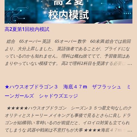
をなくすために、歯を削るのもそんなに侵襲性が高い措置でもな
に向けて気合を入れたようです。 〇高順位の要因 毎日コツコツ鉄
くなってくる ので、１ミリぐらい親知らずを削ってもらい、手前
の宿題をこなし ていったことに尽きます。 その、こなせる時間を
の奥歯との段差をなくした ２食ほど食べてみたが、挟まらなくな
確保するために、前章のような工夫はいるかもしれませんが。 今
った 成功♪ なお、段差無くす作戦がダメだったら、 次策は周囲を
回の 成績優秀者30傑のうちレギュラークラスの者は9割 を占め、
高2夏第1回校内模試
削って被せ物をして隙間を無くすという処置、 それでもダメにな
前回の成績優秀者が着実に努力を継続 していることを示していま
ったら抜歯処置 という選択肢があるとのこと
す。 短期間での下克上など無い のです。 〇レギュラーに入れる順
総合 65オーバー 英語 65オーバー 数学 60未満 総合では前回
位や点数は？ 中2からは 平均点が120点 ぐらいになることが多い。
より、大分上昇しました。 英語強者であることが、プライドにな
平均点 プラス60点 がレギュラー入り の目安。（詳細省きますが過
っているのかも知れません。 理科は概ね捨ててて、予習復習はあ
去資料からの計算による） すると 180点近くで80位（レギュラー
まりやっていない模様です。 高2で理科2科目を受講する必要はな
入り目安順位）になる でしょう。 もちろん標準偏差にもよります
かったのかも知れません。 とにかく、数Ⅲもあるので、超過密ス
が。 ちなみに、（30傑入り） 成績優秀者への掲載は190点以上 必
ケジュールです。 理科は高3の1年で完成する説に賭ける作戦なの
要です。 ↓1日1回クリックで応援お願いします！ ブログ村 筆者
でしょう。 数学や理科のバランスが気になりますが、もはや会話
★ハウスオブドラゴン３ 海底４７m ザフラッシュ ミ
プロフィールへ 【「常勝組」鉄緑戦士の道】英語強者vs数学強
もないので、見守るのみです。 というか、そんな心配親がしなく
ーンガールズ シャドウズエッジ
者！東大に入りやすい方は⁈ 開成校長「もう一度試験すれば半分入
ても、鉄の先生たちが、アドバイスしているようなのは、鉄の家
れ替わる」はホントか⁈【「常勝組」鉄緑戦士で検証】 「...
庭あて報告書を見ても伝わってきました。 この段階になると、 学
★★★★★ハウスオブドラゴン シーズン３ ５つ星文句なしのク
習戦略のアドバイスは塾の仕事 ですね。
オリティとストーリー メイキングも事後で見るとさらに良し ドラ
ゴンが結構弱い 常時いるのが前提だと、イロイロ対策も立てられ
てしまうな 武器や戦術は不意打ちが大事 ★★★★海底４７m サメ