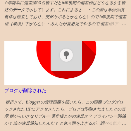
6年前期に偏差値60台後半だと6年後期の偏差値はどうなるかを後
述のデータで示しています。これによると、 ・この層は学習習慣
自体は確立しており、突然サボるとかならないので 6年後期で偏差
値（成績）下がらない ・みんなが夏必死でやるので 偏差値1アップ
が平均 値 ・そういうなかで 偏差値3アップは爆上げ!これに成功す
る受験生は数% ・持ち偏差値が５上がるのはあり得ない ・後期模
試は難化するので頭打ちだった層が高偏差値出しやすくなるとい
うのも定説なので、前期67と68の差は大きいかも タイトルへの回
答としては、「偏差値１上がる」です。 ◆6年前期平均偏差値が
68以上だった者の後期平均偏差値 73→74 72→73 71→73 70→73
70→70 69→72 69→70 68→72 68→72 68→70 68→69 68→69 ◆6
年前期平均偏差値67の人の6年後期の平均偏差値の実例 67→70
67→69 67→68 67→68 67→68 67→68 67→67 67→67 67→67
ブログが削除された
67→67 67→67 昔塾から得た無作為抽出データです。例年こんな感
じかと 「 4年夏入塾偏差値42から1年間で成績どうなるか」 へ
朝起きて、Bloggerの管理画面を開いたら、この画面 ブログがロ
ックされた HPにアクセスしたら、ブログは削除されましたとの表
示 朝からいきなりブルー 著作権とかの違反か？ プライバシー関係
か？ 誰が違反通知したんだ？ と色々頭をよぎるが、調べる気力が
わかない。 メールでの通知も来ていて、マルウェアのポリシー違