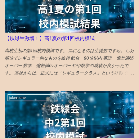
強く立ち直る都市’として選出。 駅前再開発 の完成、大徳寺の 大
クス 、 カステラ本家 福砂屋 、 コーヒー富士男 のミルクセーキ、
ジャズ喫茶マイルストーン、 グラバー園 、梅ヶ枝 焼餅 きく水
を紹介。 46位 沖縄 国際イベントや災害復興の観点を踏まえて
選出される「５２箇所」なので、 火災から復興した 首里城 の秋の
【鉄緑生激増！】高1夏の第1回校内模試
再オープンを紹介。 秋まで待てない人は、 琉球ランタンフェステ
ィバル や 伊江島ゆり祭り へ！とのこと 全文読めるギフトリンク
高校生初の第1回校内模試です。 気になるのは生徒数ですね。 〇好
2026記事 〇2025年 30位 富山 出典：NYタイムズHP 2025年に
順位でレギュラー的なものを維持 総合 80位以内 英語 偏差値65
行くべき旅行先の 30番目に能登の玄関口 であり地震豪雨災害から
オーバー 数学 偏差値65オーバー やや数学の成績が良かったで
の復興として観光誘致を進めている 富山 がランクイン。 文化豊か
す。 高校からは、正式には「レギュラークラス」という呼称では
で飯うまく、すいてるよ！ との触れ込みです。 ガラス美術館 、
ないですが、選抜クラスに入れました。 つまり、レギュラークラ
おわら風の盆まつり、 富山城址公園 の他、 飲食スポットとしてワ
ス的なものを維持したと言えます。 夏期講習を英数両方受講した
インバーのアルプ、おでん屋さんの飛騨、カレー屋のスズキー
のも、好要因でしょう。 なにしろ、応用クラスの季節 講習は校内
マ、珈琲駅ブルートレイン、ジャズバーのハナミズキノヘヤを紹
模試の過去問をやる ので、受講した方が圧倒的に有利です。 〇高
介。 （下記ギフトリンクの記事中にグーグルマップへのリンクあ
校で塾生が激増！ 高校からの新規入塾で中3の校内模試時に比べて
り） NYタイムズ紙は選出にあたり、国際イベント開催や災害復興
受験者が 400人 増えました！ でも、みたことある名前ばかりで成
の観点を踏まえているとのことです。 38位 大阪 食と商のまち
績優秀上位メンバーは固定してます。 高校入塾からの「いきなり
大阪の革新的プロジェクトとして、 グラングリーン 大阪（公園）
30傑」は厳しそうです。 継続が重要です。
を紹介。 ウォルドール・アストリアホテル、フォーシーズンズホ