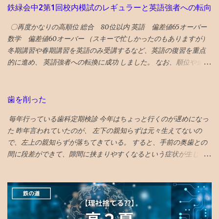
鉄緑会中2第1回校内模試のレギュラーと英語強者への転向
テル、万博の開催のほか、進歩主義的都市としてLGBTQ＋のコミ
ュニティセンターであるプライドセンターを紹介。 ギフトリンク
〇再度かなりの高順位 総合 80位以内 英語 偏差値65オーバー
なので全文読めます→ 2025年に行くべき52カ所の英語記事全文 〇
数学 偏差値60オーバー （スキーで忙しかったのもありますが）
2024年 3位 山口 また、NYタイムズHP画像に明示されている数
冬期講習や春期講習を英語のみ受講するなど、英語の復習を重点
字（下に引用している山口の場合は...
的に進め、 英語強者への転換に成功 しました。 なお、順位や偏差
値は代々木1拠点のみで算出（関西とは分けて算出）されていま
す。 関西の塾生とは平均点は概ね同じ。5点ぐらい違う時もありま
したが、10点とか離れることはなかったと思います。 （平均点や
歯を削った
レギュラー入り点数については後述します） 〇伴走を大幅削減 基
毎年行っている歯科定期検診 今年はちょっと行くのが遅めになっ
本的に中2からは伴走をやめました。 というか、 高校数学に私が
た 昨年言われていたのが、 左下の親知らずは元々生えてないの
ついていけなくなったので、数学の内容面に踏み込んだアドバイ
で、左上の親知らずが落ちてきている。 すると、手前の奥歯との
スは出来なくなりました 。 ただし、単純作業を中心に、時々代行
間に段差ができて、隙間に挟まりやすくなるという症状が生じて
しました。 例えば、学校の定期試験時の 宿題ドリル的なものの丸
いた。 対応策は、段差がなくなるように１ミリ程度削る というこ
付けの代行 。 英数ともに学校の定期試験時提出の宿題は、丸付け
とだっが、 せっかくの生きてる歯を削るのに躊躇して、１年様子
自体は単純作業で結構時間がかかる ので、これを代行したら息子
見した 年をとってくると移植に使えなくなり、噛み合わせに役立
の時間が捻出できると考え実行しました。 英語の添削はなるべく
っていない親知らずの利用価値も低下してくるので、将来的には
力を入れてやりましたが、中1に比べれば伴走は大幅削減となりま
さらに削るとか、抜歯に至るのもやむを得ないと考えれば、 段差
した。 本人が自作の日めくりカレンダーなどで、レギュラー維持