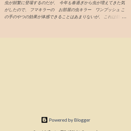
各４割。ひけなりで１割。 がいいと、AIがアドバイスしてくる。
虫が頻繁に登場するのだが、 今年も春過ぎから虫が増えてきた気
その後、高値掴みした株価は低迷、 指数買い第一波VTIの6月19日
がしたので、 フマキラーの お部屋の虫キラー ワンプッシュ こ
に気持ち持ち直し気味とも言えなくないが、 さらに下落してい
の手のやつの効果が体感できることはあまりないが、 これは効い
き、6月23日には初値も割り込む 第２波オルカンの6月26日も何も
ている 千円以上とちょいと高めだが、 この三週間ぐらいの体感
起きない 最後の望みナスダック100の7月6日 引け成りセット 取得
で、クモやコバエなどの虫が減っている 今日はムカデが死んでい
価格での指値セット 引けの３０分前に起きて株価をチェック ほぼ
た
何も起きていない 損切りする勇気も起きない株価の低迷具合で、
引け成りの注文取り消し 結局塩漬け状態へ...
Powered by Blogger