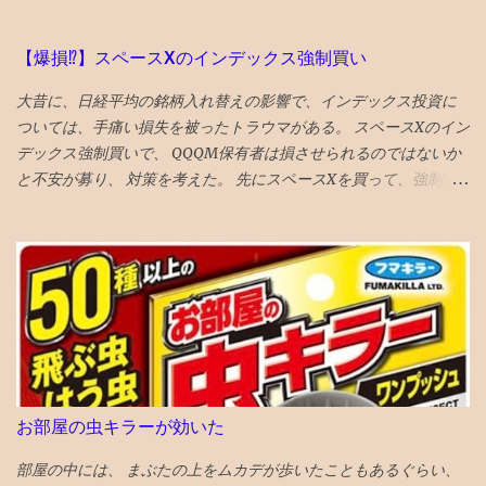
に襲われるものだが、 意外と新鮮な行き着く展開があってよい
★★★★海底４７m マヤの死の迷宮 続編 なんかみたことある
気もしたが、 最後までエンタメ要素満載で楽しめる ★★★★ザ・
【爆損⁉︎】スペースXのインデックス強制買い
フラッシュ タイムトラベル系アクションの話。 直せるところと直
大昔に、日経平均の銘柄入れ替えの影響で、インデックス投資に
せない運命が哀しい ★ボーイキルズワールド ポイントが余ってい
ついては、手痛い損失を被ったトラウマがある。 スペースXのイン
たので４００P使ってしまったが、駄作 星４つにつられてみてしま
デックス強制買いで、 QQQM保有者は損させられるのではないか
ったが、失敗した。 ★★★★ミーンガールズ 条件が整えば、誰も
と不安が募り、 対策を考えた。 先にスペースXを買って、強制買
が、意地悪になる可能性はある あからさまな敵を作りすぎるのも
いの効果を打ち消そうと思い、 待機資金で購入。ついでに、もっ
よくない ★★★★シャドウズエッジ 筋書きも結構展開があっっ
と買いたくなり、売却銘柄を思慮 NISAのベイルを損切り・手放す
て、 単なるジャッキーチェーンのカンフー映画よりも深い
ことにした とりあえず、税金も手数料も払わずにすむのが、心理
★★★★アンチャーテッド なんか昔見たことあるので、２回目だ
的に銘柄入れ替えにやさしい し、上昇の見込みも薄いので。 が、
とワクワク感が薄れてる ★★★スチュアート・宇宙救出失敗の法
６％ぐらいの高配当株なので、全売却の勇気もない。NISAだし。
則 ビックバンセオリーのスピンオフコメディ ビックバンセオリー
VTIとラッセル1000は6月1９日 オルカンは6月2６日 ナスダック
はある程度見ておいた方が楽しめる 「中島淳」 面白い話と、よく
100は7月6日 に強制買いが起きると思われる 今３％の浮動株が
わからない話が混在している短編集 李陵など中国の古典を題材に
６％になるロックアップ解除の90日以内には、半分は売り 浮動株
し運命に逆らえない人の姿を描いたのが面白め
２０％になるロックアップ解除の180日以内には、全部売ることと
お部屋の虫キラーが効いた
する 次の日思い直す。やっぱりナスダック１００の強制買いの日
に全売却しよう。 引けの３０分の前に１割。３０分の前半後半で
部屋の中には、 まぶたの上をムカデが歩いたこともあるぐらい、