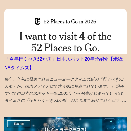
反とかいてある そんなものを作成する技術力もないのだが、 貼っ
た写真に何か埋め込まれていたのか、htmlコードを貼り付けたの
で何か入っていたのか と一瞬思ったが、 そもそも記事作成画面に
一切アクセスできないので、修正もできないため、放置。 データ
全部とんだと思いブルーな気分。 最近は見た映画の備忘録と化し
ていたが、備忘録がなくなると困る。 ケチらずにワードプレスに
しておくべきだったかと若干後悔 昼飯食いながらネットで調べる
どうやら、Googleのボットが自動で巡回して判定していて、 大量
「今年行くべき52か所」日本スポット20年分紹介【米紙
の誤判定ロック（削除）が５年に一回ぐらいおきるらしい 再審査
NYタイムズ】
ボタンを押した １０時間後、２２時過ぎ、メールが届いて ブログ
復活させたとの通知 急ぎ管理画面にアクセスし、バックアップを
毎年、年初に発表されるニューヨークタイムズ紙の「行くべき52
出力・保存した
カ所」が、国内メディアにて大々的に報道されています。 〇過去
すべての日本のスポット一覧 2005年から発表が始まっているNY
タイムズの「今年行くべき52か所」のこれまで紹介された日本の
スポットを一覧で振り返ってみました。 （1年間の週の数である「
52 」か所に固定されたのは2014年から。） 〇2026年 17位 長
崎 核の脅威が再度クローズアップされた時流を踏まえ、完全に破
壊された広島と異なり、市中心部が幸運にも残された長崎を’粘り