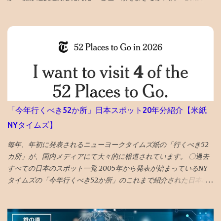
わかない。 メールでの通知も来ていて、マルウェアのポリシー違
反とかいてある そんなものを作成する技術力もないのだが、 貼っ
た写真に何か埋め込まれていたのか、htmlコードを貼り付けたの
で何か入っていたのか と一瞬思ったが、 そもそも記事作成画面に
一切アクセスできないので、修正もできないため、放置。 データ
全部とんだと思いブルーな気分。 最近は見た映画の備忘録と化し
ていたが、備忘録がなくなると困る。 ケチらずにワードプレスに
しておくべきだったかと若干後悔 昼飯食いながらネットで調べる
どうやら、Googleのボットが自動で巡回して判定していて、 大量
「今年行くべき52か所」日本スポット20年分紹介【米紙
の誤判定ロック（削除）が５年に一回ぐらいおきるらしい 再審査
NYタイムズ】
ボタンを押した １０時間後、２２時過ぎ、メールが届いて ブログ
復活させたとの通知 急ぎ管理画面にアクセスし、バックアップを
毎年、年初に発表されるニューヨークタイムズ紙の「行くべき52
出力・保存した
カ所」が、国内メディアにて大々的に報道されています。 〇過去
すべての日本のスポット一覧 2005年から発表が始まっているNY
タイムズの「今年行くべき52か所」のこれまで紹介された日本の
スポットを一覧で振り返ってみました。 （1年間の週の数である「
52 」か所に固定されたのは2014年から。） 〇2026年 17位 長
崎 核の脅威が再度クローズアップされた時流を踏まえ、完全に破