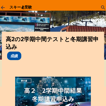
スキップしてメイン コンテンツに移動
スキー🏂受験
高2の2学期中間テストと冬期講習申
込み
成績