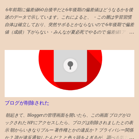
6年前期に偏差値60台後半だと6年後期の偏差値はどうなるかを後
述のデータで示しています。これによると、 ・この層は学習習慣
自体は確立しており、突然サボるとかならないので 6年後期で偏差
値（成績）下がらない ・みんなが夏必死でやるので 偏差値1アップ
が平均 値 ・そういうなかで 偏差値3アップは爆上げ!これに成功す
る受験生は数% ・持ち偏差値が５上がるのはあり得ない ・後期模
試は難化するので頭打ちだった層が高偏差値出しやすくなるとい
うのも定説なので、前期67と68の差は大きいかも タイトルへの回
答としては、「偏差値１上がる」です。 ◆6年前期平均偏差値が
68以上だった者の後期平均偏差値 73→74 72→73 71→73 70→73
70→70 69→72 69→70 68→72 68→72 68→70 68→69 68→69 ◆6
年前期平均偏差値67の人の6年後期の平均偏差値の実例 67→70
67→69 67→68 67→68 67→68 67→68 67→67 67→67 67→67
ブログが削除された
67→67 67→67 昔塾から得た無作為抽出データです。例年こんな感
じかと 「 4年夏入塾偏差値42から1年間で成績どうなるか」 へ
朝起きて、Bloggerの管理画面を開いたら、この画面 ブログがロ
ックされた HPにアクセスしたら、ブログは削除されましたとの表
示 朝からいきなりブルー 著作権とかの違反か？ プライバシー関係
か？ 誰が違反通知したんだ？ と色々頭をよぎるが、調べる気力が