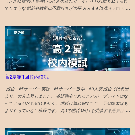
30傑」は厳しそうです。 継続が重要です。
ゴンが結構弱い 常時いるのが前提だと、イロイロ対策も立てられ
を紹介。 ウォルドール・アストリアホテル、フォーシーズンズホ
てしまうな 武器や戦術は不意打ちが大事 ★★★★海底４７m サメ
テル、万博の開催のほか、進歩主義的都市としてLGBTQ＋のコミ
に襲われるものだが、 意外と新鮮な行き着く展開があってよい
ュニティセンターであるプライドセンターを紹介。 ギフトリンク
★★★★海底４７m マヤの死の迷宮 続編 なんかみたことある
なので全文読めます→ 2025年に行くべき52カ所の英語記事全文 〇
気もしたが、 最後までエンタメ要素満載で楽しめる ★★★★ザ・
2024年 3位 山口 また、NYタイムズHP画像に明示されている数
フラッシュ タイムトラベル系アクションの話。 直せるところと直
字（下に引用している山口の場合は...
せない運命が哀しい ★ボーイキルズワールド ポイントが余ってい
たので４００P使ってしまったが、駄作 星４つにつられてみてしま
ったが、失敗した。 ★★★★ミーンガールズ 条件が整えば、誰も
が、意地悪になる可能性はある あからさまな敵を作りすぎるのも
よくない ★★★★シャドウズエッジ 筋書きも結構展開があっっ
高2夏第1回校内模試
て、 単なるジャッキーチェーンのカンフー映画よりも深い
★★★★アンチャーテッド なんか昔見たことあるので、２回目だ
総合 65オーバー 英語 65オーバー 数学 60未満 総合では前回
とワクワク感が薄れてる ★★★スチュアート・宇宙救出失敗の法
より、大分上昇しました。 英語強者であることが、プライドにな
則 ビックバンセオリーのスピンオフコメディ ビックバンセオリー
っているのかも知れません。 理科は概ね捨ててて、予習復習はあ
はある程度見ておいた方が楽しめる 「中島淳」 面白い話と、よく
まりやっていない模様です。 高2で理科2科目を受講する必要はな
わからない話が混在している短編集 李陵など中国の古典を題材に
かったのかも知れません。 とにかく、数Ⅲもあるので、超過密ス
し運命に逆らえない人の姿を描いたのが面白め
ケジュールです。 理科は高3の1年で完成する説に賭ける作戦なの
でしょう。 数学や理科のバランスが気になりますが、もはや会話