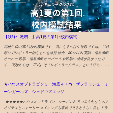
壊された広島と異なり、市中心部が幸運にも残された長崎を’粘り
強く立ち直る都市’として選出。 駅前再開発 の完成、大徳寺の 大
クス 、 カステラ本家 福砂屋 、 コーヒー富士男 のミルクセーキ、
ジャズ喫茶マイルストーン、 グラバー園 、梅ヶ枝 焼餅 きく水
を紹介。 46位 沖縄 国際イベントや災害復興の観点を踏まえて
選出される「５２箇所」なので、 火災から復興した 首里城 の秋の
【鉄緑生激増！】高1夏の第1回校内模試
再オープンを紹介。 秋まで待てない人は、 琉球ランタンフェステ
ィバル や 伊江島ゆり祭り へ！とのこと 全文読めるギフトリンク
高校生初の第1回校内模試です。 気になるのは生徒数ですね。 〇好
2026記事 〇2025年 30位 富山 出典：NYタイムズHP 2025年に
順位でレギュラー的なものを維持 総合 80位以内 英語 偏差値65
行くべき旅行先の 30番目に能登の玄関口 であり地震豪雨災害から
オーバー 数学 偏差値65オーバー やや数学の成績が良かったで
の復興として観光誘致を進めている 富山 がランクイン。 文化豊か
す。 高校からは、正式には「レギュラークラス」という呼称では
で飯うまく、すいてるよ！ との触れ込みです。 ガラス美術館 、
ないですが、選抜クラスに入れました。 つまり、レギュラークラ
おわら風の盆まつり、 富山城址公園 の他、 飲食スポットとしてワ
ス的なものを維持したと言えます。 夏期講習を英数両方受講した
インバーのアルプ、おでん屋さんの飛騨、カレー屋のスズキー
のも、好要因でしょう。 なにしろ、応用クラスの季節 講習は校内
★ハウスオブドラゴン３ 海底４７m ザフラッシュ ミ
マ、珈琲駅ブルートレイン、ジャズバーのハナミズキノヘヤを紹
模試の過去問をやる ので、受講した方が圧倒的に有利です。 〇高
ーンガールズ シャドウズエッジ
介。 （下記ギフトリンクの記事中にグーグルマップへのリンクあ
校で塾生が激増！ 高校からの新規入塾で中3の校内模試時に比べて
り） NYタイムズ紙は選出にあたり、国際イベント開催や災害復興
受験者が 400人 増えました！ でも、みたことある名前ばかりで成
★★★★★ハウスオブドラゴン シーズン３ ５つ星文句なしのク
の観点を踏まえているとのことです。 38位 大阪 食と商のまち
績優秀上位メンバーは固定してます。 高校入塾からの「いきなり
オリティとストーリー メイキングも事後で見るとさらに良し ドラ
大阪の革新的プロジェクトとして、 グラングリーン 大阪（公園）