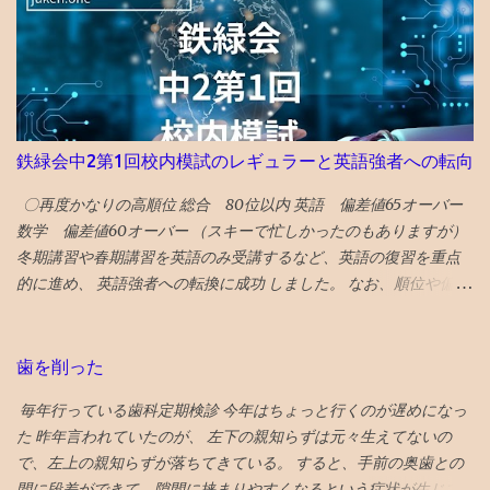
もないので、見守るのみです。 というか、そんな心配親がしなく
ても、鉄の先生たちが、アドバイスしているようなのは、鉄の家
庭あて報告書を見ても伝わってきました。 この段階になると、 学
習戦略のアドバイスは塾の仕事 ですね。
鉄緑会中2第1回校内模試のレギュラーと英語強者への転向
〇再度かなりの高順位 総合 80位以内 英語 偏差値65オーバー
数学 偏差値60オーバー （スキーで忙しかったのもありますが）
冬期講習や春期講習を英語のみ受講するなど、英語の復習を重点
的に進め、 英語強者への転換に成功 しました。 なお、順位や偏差
値は代々木1拠点のみで算出（関西とは分けて算出）されていま
す。 関西の塾生とは平均点は概ね同じ。5点ぐらい違う時もありま
したが、10点とか離れることはなかったと思います。 （平均点や
歯を削った
レギュラー入り点数については後述します） 〇伴走を大幅削減 基
毎年行っている歯科定期検診 今年はちょっと行くのが遅めになっ
本的に中2からは伴走をやめました。 というか、 高校数学に私が
た 昨年言われていたのが、 左下の親知らずは元々生えてないの
ついていけなくなったので、数学の内容面に踏み込んだアドバイ
で、左上の親知らずが落ちてきている。 すると、手前の奥歯との
スは出来なくなりました 。 ただし、単純作業を中心に、時々代行
間に段差ができて、隙間に挟まりやすくなるという症状が生じて