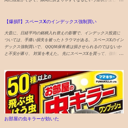
しました。 例えば、学校の定期試験時の 宿題ドリル的なものの丸
いた。 対応策は、段差がなくなるように１ミリ程度削る というこ
付けの代行 。 英数ともに学校の定期試験時提出の宿題は、丸付け
とだっが、 せっかくの生きてる歯を削るのに躊躇して、１年様子
自体は単純作業で結構時間がかかる ので、これを代行したら息子
見した 年をとってくると移植に使えなくなり、噛み合わせに役立
の時間が捻出できると考え実行しました。 英語の添削はなるべく
【爆損⁉︎】スペースXのインデックス強制買い
っていない親知らずの利用価値も低下してくるので、将来的には
力を入れてやりましたが、中1に比べれば伴走は大幅削減となりま
大昔に、日経平均の銘柄入れ替えの影響で、インデックス投資に
さらに削るとか、抜歯に至るのもやむを得ないと考えれば、 段差
した。 本人が自作の日めくりカレンダーなどで、レギュラー維持
ついては、手痛い損失を被ったトラウマがある。 スペースXのイン
をなくすために、歯を削るのもそんなに侵襲性が高い措置でもな
に向けて気合を入れたようです。 〇高順位の要因 毎日コツコツ鉄
デックス強制買いで、 QQQM保有者は損させられるのではないか
くなってくる ので、１ミリぐらい親知らずを削ってもらい、手前
の宿題をこなし ていったことに尽きます。 その、こなせる時間を
と不安が募り、 対策を考えた。 先にスペースXを買って、強制買
の奥歯との段差をなくした ２食ほど食べてみたが、挟まらなくな
確保するために、前章のような工夫はいるかもしれませんが。 今
いの効果を打ち消そうと思い、 待機資金で購入。ついでに、もっ
った 成功♪ なお、段差無くす作戦がダメだったら、 次策は周囲を
回の 成績優秀者30傑のうちレギュラークラスの者は9割 を占め、
と買いたくなり、売却銘柄を思慮 NISAのベイルを損切り・手放す
削って被せ物をして隙間を無くすという処置、 それでもダメにな
前回の成績優秀者が着実に努力を継続 していることを示していま
ことにした とりあえず、税金も手数料も払わずにすむのが、心理
ったら抜歯処置 という選択肢があるとのこと
す。 短期間での下克上など無い のです。 〇レギュラーに入れる順
的に銘柄入れ替えにやさしい し、上昇の見込みも薄いので。 が、
位や点数は？ 中2からは 平均点が120点 ぐらいになることが多い。
６％ぐらいの高配当株なので、全売却の勇気もない。NISAだし。
平均点 プラス60点 がレギュラー入り の目安。（詳細省きますが過
VTIとラッセル1000は6月1９日 オルカンは6月2６日 ナスダック
去資料からの計算による） すると 180点近くで80位（レギュラー
100は7月6日 に強制買いが起きると思われる 今３％の浮動株が
入り目安順位）になる でしょう。 もちろん標準偏差にもよります
６％になるロックアップ解除の90日以内には、半分は売り 浮動株
が。 ちなみに、（30傑入り） 成績優秀者への掲載は190点以上 必
２０％になるロックアップ解除の180日以内には、全部売ることと
要です。 ↓1日1回クリックで応援お願いします！ ブログ村 筆者
お部屋の虫キラーが効いた
する 次の日思い直す。やっぱりナスダック１００の強制買いの日
プロフィールへ 【「常勝組」鉄緑戦士の道】英語強者vs数学強