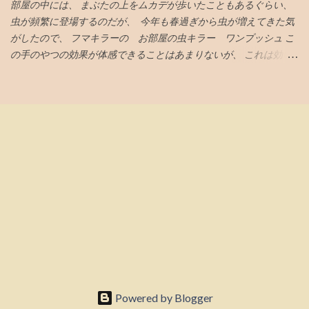
に全売却しよう。 引けの３０分の前に１割。３０分の前半後半で
部屋の中には、 まぶたの上をムカデが歩いたこともあるぐらい、
者！東大に入りやすい方は⁈ 開成校長「もう一度試験すれば半分入
各４割。ひけなりで１割。 がいいと、AIがアドバイスしてくる。
虫が頻繁に登場するのだが、 今年も春過ぎから虫が増えてきた気
れ替わる」はホントか⁈【「常勝組」鉄緑戦士で検証】 「...
その後、高値掴みした株価は低迷、 指数買い第一波VTIの6月19日
がしたので、 フマキラーの お部屋の虫キラー ワンプッシュ こ
に気持ち持ち直し気味とも言えなくないが、 さらに下落してい
の手のやつの効果が体感できることはあまりないが、 これは効い
き、6月23日には初値も割り込む 第２波オルカンの6月26日も何も
ている 千円以上とちょいと高めだが、 この三週間ぐらいの体感
起きない 最後の望みナスダック100の7月6日 引け成りセット 取得
で、クモやコバエなどの虫が減っている 今日はムカデが死んでい
価格での指値セット 引けの３０分前に起きて株価をチェック ほぼ
た
何も起きていない 損切りする勇気も起きない株価の低迷具合で、
引け成りの注文取り消し 結局塩漬け状態へ...
Powered by Blogger