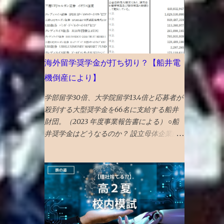
分の前半後半で各４割。ひけなりで１割。
どの虫が減っている 今日はムカデが死んで
がいいと、AIがアドバイスしてくる。 その
いた
後、高値掴みした株価は低迷、 指数買い第
一波VTIの6月19日に気持ち持ち直し気味と
も言えなくないが、 さらに下落していき、6
海外留学奨学金が打ち切り？【船井電
月23日には初値も割り込む 第２波オルカン
機倒産により】
の6月26日も何も起きない 最後の望みナスダ
ック100の7月6日 引け成りセット 取得価格
学部留学30倍、大学院留学13.4倍と応募者が
での指値セット 引けの３０分前に起きて株
殺到する大型奨学金を66名に支給する船井
価をチェック ほぼ何も起きていない 損切り
財団。（2023 年度事業報告書による） ○船
する勇気も起きない株価の低迷具合で、引け
井奨学金はどうなるのか？ 設立母体企業的
成りの注文取り消し 結局塩漬け状態へ...
な船井電機の倒産（破産）で船井財団の海外
留学奨学金が打ち切りになることへの心配の
声があります。 ので、懸念点が該当するか
調べてみました。 主な懸念点としては、 ①
設立母体企業等から毎年、奨学金事業費を受
け取っていて、倒産により今後の 寄付金が
ゼロになると奨学金支給原資が無くなる の