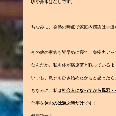
咳や鼻水はなしです。
ちなみに、発熱の時点で家庭内感染は手遅
その他の家族も皆早めに寝て、免疫力アッ
なんだか、私も体が病原菌と戦っているよ
いつも、風邪をひき始めたかもと思ったら
ちなみに、私は
社会人になってから風邪・
仕事を
休むのは遊ぶ時だけ
です！
健康第一！