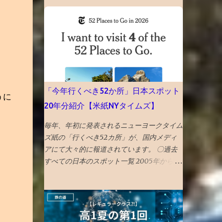
・みんなが夏必死でやるので 偏差値1アップ
再審査ボタンを押した １０時間後、２２時
が平均 値 ・そういうなかで 偏差値3アップ
過ぎ、メールが届いて ブログ復活させたと
は爆上げ!これに成功する受験生は数% ・持
の通知 急ぎ管理画面にアクセスし、バック
ち偏差値が５上がるのはあり得ない ・後期
アップを出力・保存した
模試は難化するので頭打ちだった層が高偏差
値出しやすくなるというのも定説なので、前
期67と68の差は大きいかも タイトルへの回
答としては、「偏差値１上がる」です。 ◆6
「今年行くべき52か所」日本スポット
うに
年前期平均偏差値が68以上だった者の後期
20年分紹介【米紙NYタイムズ】
平均偏差値 73→74 72→73 71→73 70→73
70→70 69→72 69→70 68→72 68→72
毎年、年初に発表されるニューヨークタイム
68→70 68→69 68→69 ◆6年前期平均偏差
ズ紙の「行くべき52カ所」が、国内メディ
値67の人の6年後期の平均偏差値の実例
アにて大々的に報道されています。 〇過去
67→70 67→69 67→68 67→68 67→68
すべての日本のスポット一覧 2005年から発
67→68 67→67 67→67 67→67 67→67 67→67
表が始まっているNYタイムズの「今年行く
昔塾から得た無作為抽出データです。例年こ
べき52か所」のこれまで紹介された日本の
んな感じかと 「 4年夏入塾偏差値42から1年
スポットを一覧で振り返ってみました。 （1
間で成績どうなるか」 へ
年間の週の数である「 52 」か所に固定され
たのは2014年から。） 〇2026年 17位 長