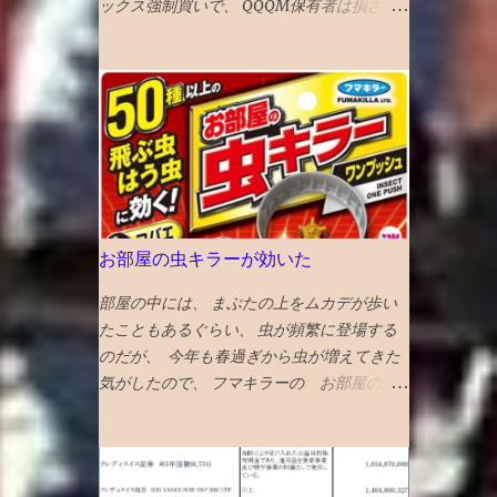
ろと直せない運命が哀しい ★ボーイキルズ
ックス強制買いで、 QQQM保有者は損させ
HP画像に明示されている数字（下に引用し
ワールド ポイントが余っていたので４００P
られるのではないかと不安が募り、 対策を
ている山口の場合は...
使ってしまったが、駄作 星４つにつられて
考えた。 先にスペースXを買って、強制買い
みてしまったが、失敗した。 ★★★★ミー
の効果を打ち消そうと思い、 待機資金で購
ンガールズ 条件が整えば、誰もが、意地悪
入。ついでに、もっと買いたくなり、売却銘
になる可能性はある あからさまな敵を作り
柄を思慮 NISAのベイルを損切り・手放すこ
すぎるのもよくない ★★★★シャドウズエ
とにした とりあえず、税金も手数料も払わ
ッジ 筋書きも結構展開があっって、 単なる
ずにすむのが、心理的に銘柄入れ替えにやさ
ジャッキーチェーンのカンフー映画よりも深
しい し、上昇の見込みも薄いので。 が、
い ★★★★アンチャーテッド なんか昔見た
６％ぐらいの高配当株なので、全売却の勇気
お部屋の虫キラーが効いた
ことあるので、２回目だとワクワク感が薄れ
もない。NISAだし。 VTIとラッセル1000は6
てる ★★★スチュアート・宇宙救出失敗の
月1９日 オルカンは6月2６日 ナスダック100
部屋の中には、 まぶたの上をムカデが歩い
法則 ビックバンセオリーのスピンオフコメ
は7月6日 に強制買いが起きると思われる 今
たこともあるぐらい、 虫が頻繁に登場する
ディ ビックバンセオリーはある程度見てお
３％の浮動株が６％になるロックアップ解除
のだが、 今年も春過ぎから虫が増えてきた
いた方が楽しめる 「中島淳」 面白い話と、
の90日以内には、半分は売り 浮動株２０％
気がしたので、 フマキラーの お部屋の虫
よくわからない話が混在している短編集 李
になるロックアップ解除の180日以内には、
キラー ワンプッシュ この手のやつの効果
陵など中国の古典を題材にし運命に逆らえな
全部売ることとする 次の日思い直す。やっ
が体感できることはあまりないが、 これは
い人の姿を描いたのが面白め
ぱりナスダック１００の強制買いの日に全売
効いている 千円以上とちょいと高めだが、
却しよう。 引けの３０分の前に１割。３０
この三週間ぐらいの体感で、クモやコバエな