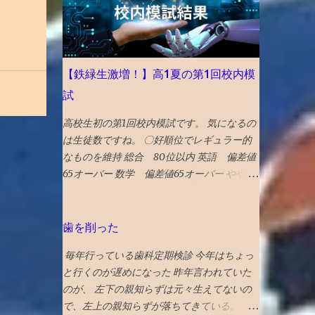
崎 核の脅威が再度クローズアップされた時
流を踏まえ、完全に破壊された広島と異な
り、市中心部が幸運にも残された長崎を’粘
り強く立ち直る都市’として選出。 駅前再開
【鉄緑生激増！】高1夏の第1回校内模
発 の完成、大徳寺の 大クス 、 カステラ本家
試
福砂屋 、 コーヒー富士男 のミルクセーキ、
ジャズ喫茶マイルストーン、 グラバー園 、
高校生初の第1回校内模試です。 気になるの
梅ヶ枝 焼餅 きく水 を紹介。 46位 沖
は生徒数ですね。 〇好順位でレギュラー的
縄 国際イベントや災害復興の観点を踏まえ
なものを維持 総合 80位以内 英語 偏差値
て選出される「５２箇所」なので、 火災か
65オーバー 数学 偏差値65オーバー やや数
ら復興した 首里城 の秋の再オープンを紹
学の成績が良かったです。 高校からは、正
介。 秋まで待てない人は、 琉球ランタンフ
式には「レギュラークラス」という呼称では
ェスティバル や 伊江島ゆり祭り へ！とのこ
ないですが、選抜クラスに入れました。 つ
歯を削った
と 全文読めるギフトリンク2026記事 〇2025
まり、レギュラークラス的なものを維持した
年 30位 富山 出典：NYタイムズHP 2025
毎年行っている歯科定期検診 今年はちょっ
と言えます。 夏期講習を英数両方受講した
年に行くべき旅行先の 30番目に能登の玄関
と行くのが遅めになった 昨年言われていた
のも、好要因でしょう。 なにしろ、応用ク
口 であり地震豪雨災害からの復興として観
のが、 左下の親知らずは元々生えてないの
ラスの季節 講習は校内模試の過去問をやる
光誘致を進めている 富山 がランクイン。 文
で、左上の親知らずが落ちてきている。 す
ので、受講した方が圧倒的に有利です。 〇