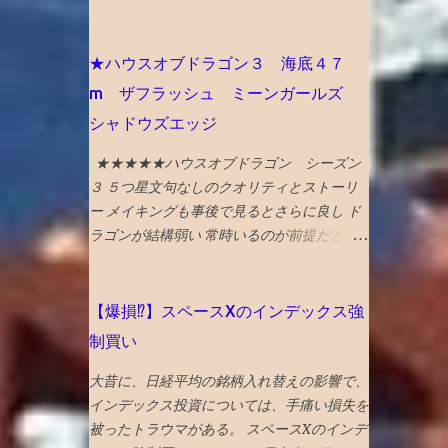
化豊かで飯うまく、すいてるよ！ との触れ
ると、手前の奥歯との間に段差ができて、隙
高校で塾生が激増！ 高校からの新規入塾で
込みです。 ガラス美術館 、おわら風の盆ま
間に挟まりやすくなるという症状が生じてい
中3の校内模試時に比べて受験者が 400人 増
つり、 富山城址公園 の他、 飲食スポットと
た。 対応策は、段差がなくなるように１ミ
えました！ でも、みたことある名前ばかり
★ハウスオブドラゴン３ 海底４７
してワインバーのアルプ、おでん屋さんの飛
リ程度削る ということだっが、 せっかくの
で成績優秀上位メンバーは固定してます。
m ザフラッシュ ミーンガールズ
騨、カレー屋のスズキーマ、珈琲駅ブルート
生きてる歯を削るのに躊躇して、１年様子見
高校入塾からの「いきなり30傑」は厳しそ
シャドウズエッジ
レイン、ジャズバーのハナミズキノヘヤを紹
した 年をとってくると移植に使えなくな
うです。 継続が重要です。
介。 （下記ギフトリンクの記事中にグーグ
り、噛み合わせに役立っていない親知らずの
★★★★★ハウスオブドラゴン シーズン
ルマップへのリンクあり） NYタイムズ紙は
利用価値も低下してくるので、将来的にはさ
３ ５つ星文句なしのクオリティとストーリ
選出にあたり、国際イベント開催や災害復興
らに削るとか、抜歯に至るのもやむを得ない
ー メイキングも事後で見るとさらに良し ド
の観点を踏まえているとのことです。 38
と考えれば、 段差をなくすために、歯を削
ラゴンが結構弱い 常時いるのが前提だと、
位 大阪 食と商のまち大阪の革新的プロジ
るのもそんなに侵襲性が高い措置でもなくな
イロイロ対策も立てられてしまうな 武器や
ェクトとして、 グラングリーン 大阪（公
ってくる ので、１ミリぐらい親知らずを削
戦術は不意打ちが大事 ★★★★海底４７m
園）を紹介。 ウォルドール・アストリアホ
ってもらい、手前の奥歯との段差をなくした
サメに襲われるものだが、 意外と新鮮な行
【爆損⁉︎】スペースXのインデックス強
テル、フォーシーズンズホテル、万博の開催
２食ほど食べてみたが、挟まらなくなった
き着く展開があってよい ★★★★海底４７
のほか、進歩主義的都市としてLGBTQ＋の
制買い
成功♪ なお、段差無くす作戦がダメだった
m マヤの死の迷宮 続編 なんかみたこと
コミュニティセンターであるプライドセンタ
ら、 次策は周囲を削って被せ物をして隙間
ある気もしたが、 最後までエンタメ要素満
大昔に、日経平均の銘柄入れ替えの影響で、
ーを紹介。 ギフトリンクなので全文読めま
を無くすという処置、 それでもダメになっ
載で楽しめる ★★★★ザ・フラッシュ タイ
インデックス投資については、手痛い損失を
す→ 2025年に行くべき52カ所の英語記事全
たら抜歯処置 という選択肢があるとのこと
ムトラベル系アクションの話。 直せるとこ
被ったトラウマがある。 スペースXのインデ
文 〇2024年 3位 山口 また、NYタイムズ