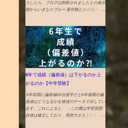
スしたら、ブログは削除されましたとの表示
朝からいきなりブルー 著作権とかの違反
か？ プライバシー関係か？ 誰が違反通知し
たんだ？ と色々頭をよぎるが、調べる気力
がわかない。 メールでの通知も来ていて、
マルウェアのポリシー違反とかいてある そ
んなものを作成する技術力もないのだが、
貼った写真に何か埋め込まれていたのか、
htmlコードを貼り付けたので何か入ってい
たのか と一瞬思ったが、 そもそも記事作成
画面に一切アクセスできないので、修正もで
6年で成績（偏差値）は下がるのか上
きないため、放置。 データ全部とんだと思
がるのか【中学受験】
いブルーな気分。 最近は見た映画の備忘録
と化していたが、備忘録がなくなると困る。
6年前期に偏差値60台後半だと6年後期の偏
ケチらずにワードプレスにしておくべきだっ
。
差値はどうなるかを後述のデータで示してい
たかと若干後悔 昼飯食いながらネットで調
ます。これによると、 ・この層は学習習慣
べる どうやら、Googleのボットが自動で巡
自体は確立しており、突然サボるとかならな
回して判定していて、 大量の誤判定ロック
いので 6年後期で偏差値（成績）下がらない
（削除）が５年に一回ぐらいおきるらしい